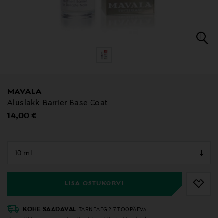
MAVALA
Aluslakk Barrier Base Coat
Original Price
14,00 €
null
null
LISA OSTUKORVI
KOHE SAADAVAL
TARNEAEG 2-7 TÖÖPÄEVA