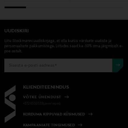
UUDISKIRI
Liitu Stockmanni uudiskirjaga, et olla kursis värskete uudiste ja
personaalsete pakkumistega. Liitudes saad ka -10% oma järgmiselt e-
poe ostult.
KLIENDITEENINDUS
VÕTKE ÜHENDUST
+372 6339539(pvm/mpm)
KORDUMA KIPPUVAD KÜSIMUSED
KAMPAANIATE TINGIMUSED