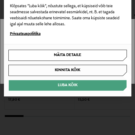
Suurus
Klõpsates "Luba kõik", nõustute sellega, et küpsiseid võib teie
E-POE TAGASTUSED
seadmesse salvestada erinevatel eesmärkidel, nt. B. et tagada
10 ml
veebisaidi nõuetekohane toimimine. Saate oma küpsiste seadeid
igal ajal muuta selle lehe allosas.
Valmistaja tootenumber
Stockmann pole Sinu riigis saadaval.
Privaatsuspoliitika
7618900904064
Sinu riiki ei ole kohaletoimetamine saadaval.
Tootja
NÄITA DETAILE
SAAN ARU
Berner Oy
KINNITA KÕIK
Tootja aadress
LUBA KÕIK
O.P.I.
O.P.I.
Berner Oy, Hitsaajankatu 22-24, 00810, Helsinki,
Aluslakk Chipskip Primer 15 ml
Aluslakk Natural Base Coat 15 ml
Finland
Original Price
Original Price
17,90 €
15,50 €
Digitaalne aadress
info@berner.fi