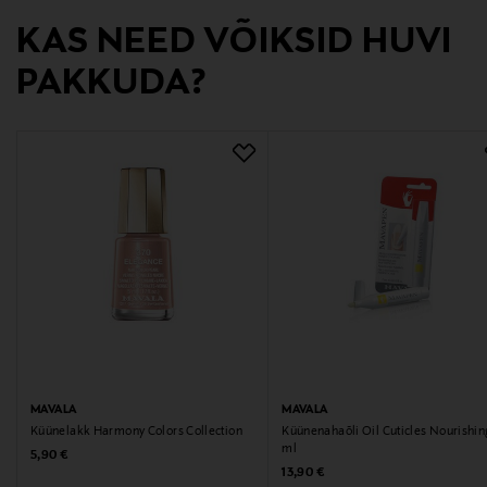
KAS NEED VÕIKSID HUVI
PAKKUDA?
MAVALA
MAVALA
Küünelakk Harmony Colors Collection
Küünenahaõli Oil Cuticles Nourishin
ml
Original Price
5,90 €
Original Price
13,90 €