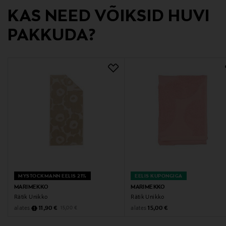
Tootja
KAS NEED VÕIKSID HUVI
Marimekko Oyj
PAKKUDA?
Tootja aadress
Puusepänkatu 4, 00880 Helsinki, Finland
Digitaalne aadress
customerservice@marimekko.com
Märksõnad
rätik, unikko-rätik, froteerätik, puuvillarätik,
Marimekko, Unikko
MYSTOCKMANN EELIS 21%
EELIS KUPONGIGA
MARIMEKKO
MARIMEKKO
Rätik Unikko
Rätik Unikko
Discounted Price
Original Price
Original Price
alates
alates
11,90 €
15,00 €
15,00 €