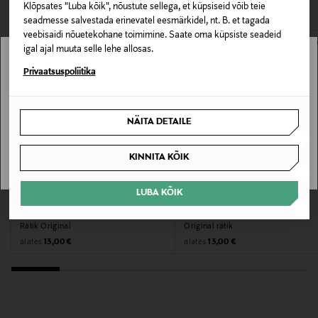
Klõpsates "Luba kõik", nõustute sellega, et küpsiseid võib teie
Materjal
seadmesse salvestada erinevatel eesmärkidel, nt. B. et tagada
100% puuvill
veebisaidi nõuetekohane toimimine. Saate oma küpsiste seadeid
igal ajal muuta selle lehe allosas.
Hooldusjuhendid
Stockmann pole Sinu riigis saadaval.
Privaatsuspoliitika
Masinpesu 60 kraadi juures. Järgige hoolikalt toote
Sinu riiki ei ole kohaletoimetamine saadaval.
hooldus- ja pesemisjuhiseid.
NÄITA DETAILE
SAAN ARU
Värv
KINNITA KÕIK
210 STRAW, OFF WHITE
LUBA KÕIK
EELIS KUPONGIGA
EELIS KUPONGIGA
Tootjamaa
LEXINGTON
LEXINGTON
PORTUGAL
Rätik Original
Original rätik
Original Price
Original Price
alates
alates
13,00 €
13,00 €
Valmistaja tootenumber
074655