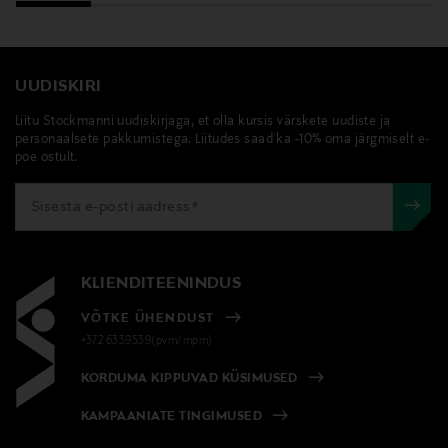
UUDISKIRI
Liitu Stockmanni uudiskirjaga, et olla kursis värskete uudiste ja
personaalsete pakkumistega. Liitudes saad ka -10% oma järgmiselt e-
poe ostult.
KLIENDITEENINDUS
VÕTKE ÜHENDUST
+372 6339539(pvm/mpm)
KORDUMA KIPPUVAD KÜSIMUSED
KAMPAANIATE TINGIMUSED