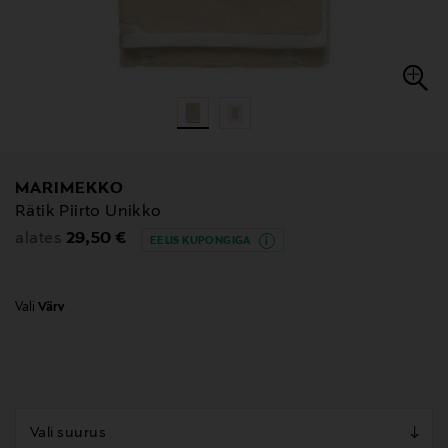
MARIMEKKO
Rätik Piirto Unikko
Original Price
29,50 €
alates
EELIS KUPONGIGA
Vali
Värv
null
null