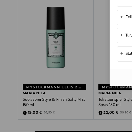
+
Eel
+
Tur
+
Sta
MYSTOCKMANN EELIS 28%
MARIA NILA
MARIA NILA
Soolasprei Style & Finish Salty Mist
Tekstuurisprei Sty
150 ml
Spray 150 ml
Discounted Price
Discounted Pric
Original Price
Original 
19,00 €
22,00 €
26,50 €
30,50 €