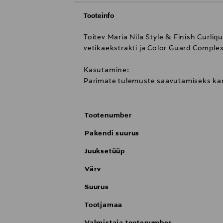
Tooteinfo
Toitev Maria Nila Style & Finish Curliq
vetikaekstrakti ja Color Guard Complexi
Kasutamine:
Parimate tulemuste saavutamiseks kand
Tootenumber
Pakendi suurus
Juuksetüüp
Värv
Suurus
Tootjamaa