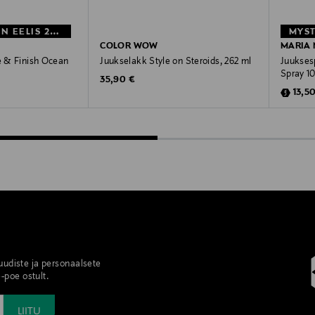
MYSTOCKMANN EELIS 28%
COLOR WOW
MARIA 
le & Finish Ocean
Juukselakk Style on Steroids, 262 ml
Juuksesp
Spray 1
Original Price
35,90 €
e
Disco
Price
13,5
 uudiste ja personaalsete
-poe ostult.