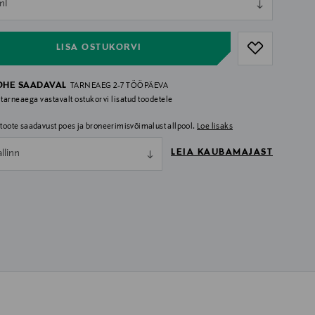
ml
ull
LISA OSTUKORVI
OHE SAADAVAL
TARNEAEG 2-7 TÖÖPÄEVA
 tarneaega vastavalt ostukorvi lisatud toodetele
i toote saadavust poes ja broneerimisvõimalust allpool.
Loe lisaks
LEIA KAUBAMAJAST
allinn