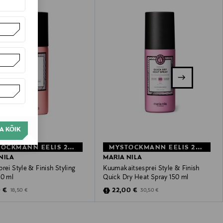
A KÕIK
MYSTOCKMANN EELIS 27%
MYSTOCKMANN EELIS 28%
NILA
MARIA NILA
rei Style & Finish Styling
Kuumakaitsesprei Style & Finish
00 ml
Quick Dry Heat Spray 150 ml
unted Price
Discounted Price
Original Price
Original Price
0 €
22,00 €
18,50 €
30,50 €