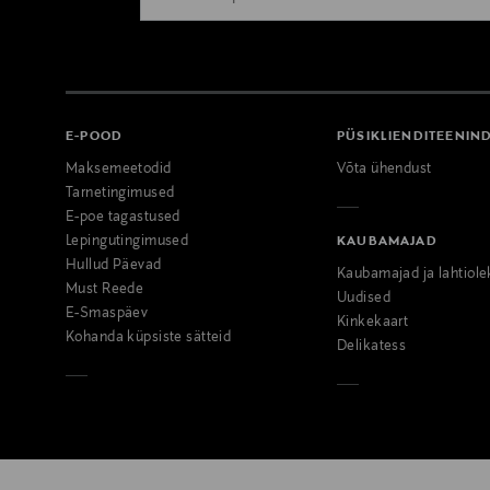
E-POOD
PÜSIKLIENDITEENIN
Maksemeetodid
Võta ühendust
Tarnetingimused
E-poe tagastused
Lepingutingimused
KAUBAMAJAD
Hullud Päevad
Kaubamajad ja lahtiole
Must Reede
Uudised
E-Smaspäev
Kinkekaart
Kohanda küpsiste sätteid
Delikatess