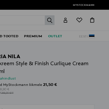
MYSTOCKMANN
label.header.go
D TOOTED
PREMIUM
OUTLET
EESTI
IA NILA
likreem Style & Finish Curlique Cream
ml
lahindlust
Discounted Price
21,50 €
d MyStockmann liikmele
riginal Price
28,90 €
1l
289,00 €/1l
ull