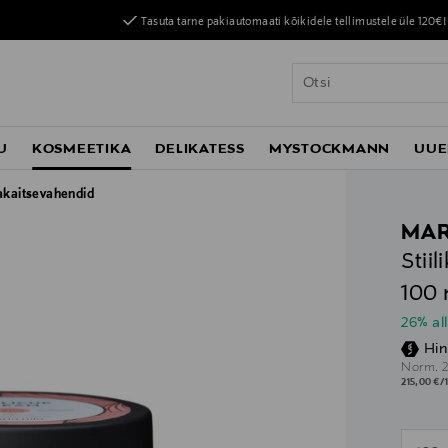
Tasuta tarne pakiautomaati kõikidele tellimustele üle 120€!
U
KOSMEETIKA
DELIKATESS
MYSTOCKMANN
UUE
akaitsevahendid
MAR
Stii
100 
26% al
Hin
O
Norm.
215,00 €/
n