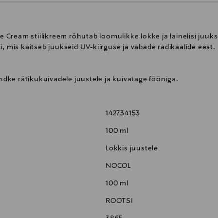
ue Cream stiilikreem rõhutab loomulikke lokke ja lainelisi juuks
, mis kaitseb juukseid UV-kiirguse ja vabade radikaalide eest.
ke rätikukuivadele juustele ja kuivatage fööniga.
142734153
100 ml
Lokkis juustele
NOCOL
100 ml
ROOTSI