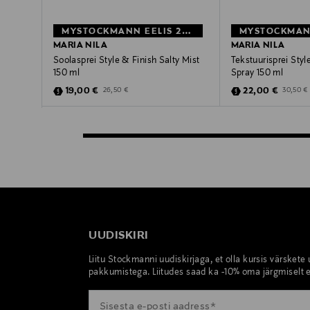
MYSTOCKMANN EELIS 28%
MARIA NILA
MARIA NILA
Soolasprei Style & Finish Salty Mist
Tekstuurisprei Sty
150 ml
Spray 150 ml
Discounted Price
Discounted Pric
Original Price
Original 
19,00 €
22,00 €
26,50 €
30,50 €
UUDISKIRI
Liitu Stockmanni uudiskirjaga, et olla kursis värskete
pakkumistega. Liitudes saad ka -10% oma järgmiselt e