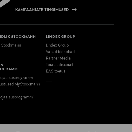
KAMPAANIATE TINGIMUSED
NDLIK STOCKMANN
LINDEX GROUP
k Stockmann
Lindex Group
Vabad töökohad
Partner Media
NN
Tourist discount
ROGRAMM
EAS toetus
ojaalsusprogramm
odustused MyStockmann
ojaalsusprogrammi