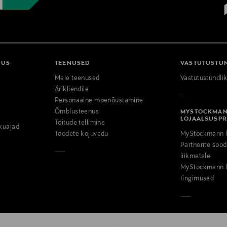
DUS
TEENUSED
VASTUTUSTU
Meie teenused
Vastutustundli
Ärikliendile
Personaalne moenõustamine
Õmblusteenus
MYSTOCKMA
LOJAALSUSP
Toitude tellimine
kuajad
Toodete kojuvedu
MyStockmann l
Partnerite so
liikmetele
MyStockmann l
tingimused