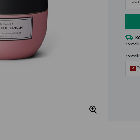
100 
n
K
Kontrolli
Kontroll
T