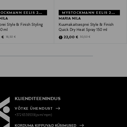
MYSTOCKMANN EELIS 27%
MYSTOCKMANN EELIS 28%
NILA
MARIA NILA
rei Style & Finish Styling
Kuumakaitsesprei Style & Finish
00 ml
Quick Dry Heat Spray 150 ml
unted Price
Discounted Price
Original Price
Original Price
0 €
22,00 €
18,50 €
30,50 €
KLIENDITEENINDUS
VÕTKE ÜHENDUST
+372 6339539(pvm/mpm)
KORDUMA KIPPUVAD KÜSIMUSED