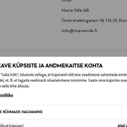
3865
Maria Nila AB
Östermalmsgatan 19, 114 26 St
info@marianila.fi
EAVE KÜPSISTE JA ANDMEKAITSE KOHTA
0,00 €
"Luba kõik", nõustute sellega, et küpsiseid võib teie seadmesse salvestada erine
el, nt. B. et tagada veebisaidi nõuetekohane toimimine. Saate oma küpsiste sead
t esitamata lepingust taganeda 30 päeva jooksul alates kauba kättesa
0,00 € – 4,90 €
se
 selle lehe allosas.
is. Tagastatavad suletud pakendis kosmeetika- ja loodustooted pea
SID KA
poliitika
TE RÜHMADE HALDAMINE
alikud küpsised
Alati 