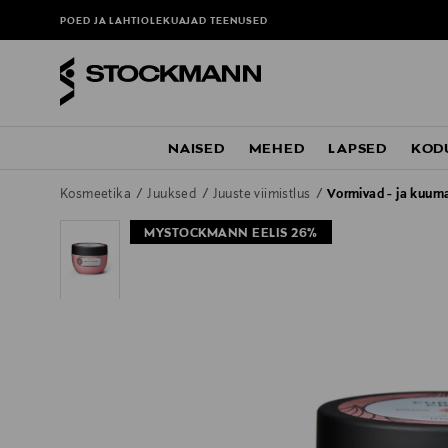
POED JA LAHTIOLEKUAJAD
TEENUSED
NAISED
MEHED
LAPSED
KOD
Kosmeetika
Juuksed
Juuste viimistlus
Vormivad - ja kuum
MYSTOCKMANN EELIS 26%