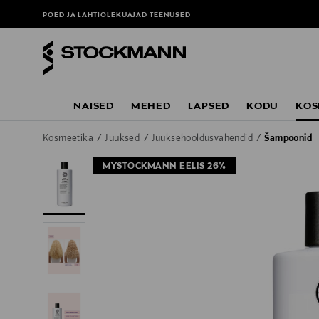
POED JA LAHTIOLEKUAJAD
TEENUSED
NAISED
MEHED
LAPSED
KODU
KOS
Kosmeetika
Juuksed
Juuksehooldusvahendid
Šampoonid
MYSTOCKMANN EELIS 26%