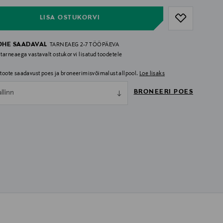
LISA OSTUKORVI
OHE SAADAVAL
TARNEAEG 2-7 TÖÖPÄEVA
 tarneaega vastavalt ostukorvi lisatud toodetele
i toote saadavust poes ja broneerimisvõimalust allpool.
Loe lisaks
BRONEERI POES
allinn