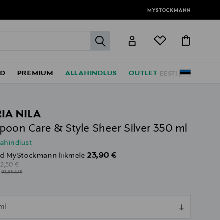
MYSTOCKMANN
label.header.go
ED
PREMIUM
ALLAHINDLUS
OUTLET
EESTI
IA NILA
oon Care & Style Sheer Silver 350 ml
lahindlust
Discounted Price
23,90 €
d MyStockmann liikmele
riginal Price
32,50 €
l
92,86 €/1l
ull
ml
ull