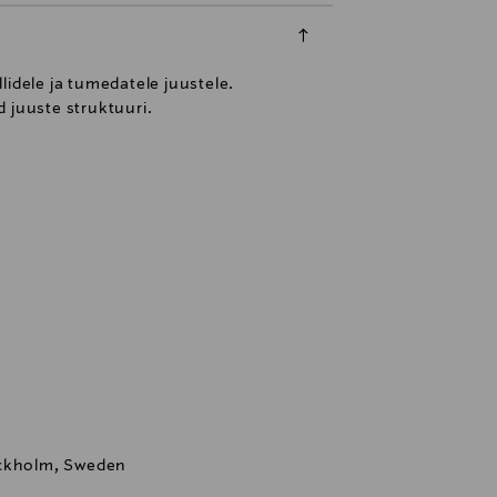
lidele ja tumedatele juustele.
d juuste struktuuri.
ockholm, Sweden