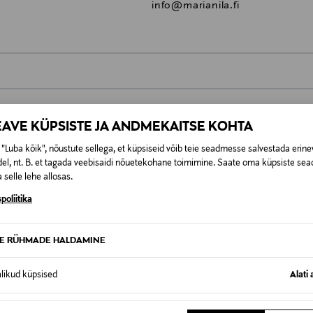
info@marianila.fi
0,00 €
EAVE KÜPSISTE JA ANDMEKAITSE KOHTA
t esitamata lepingust taganeda 30 päeva jooksul alates kauba kättesa
0,00 € – 4,90 €
se
is. Tagastatavad suletud pakendis kosmeetika- ja loodustooted pea
"Luba kõik", nõustute sellega, et küpsiseid võib teie seadmesse salvestada erine
SID KA
el, nt. B. et tagada veebisaidi nõuetekohane toimimine. Saate oma küpsiste sead
 selle lehe allosas.
poliitika
TE RÜHMADE HALDAMINE
alikud küpsised
Alati 