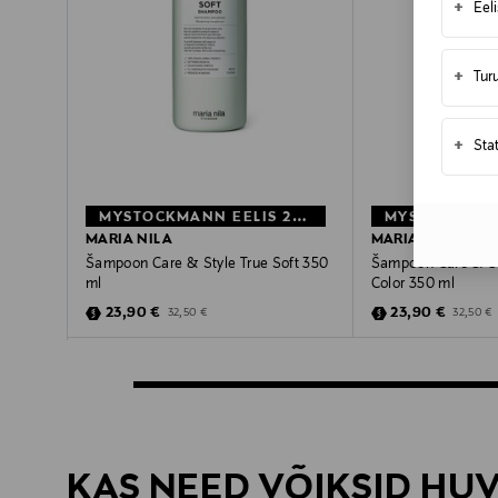
+
Eel
+
Tur
+
Sta
MYSTOCKMANN EELIS 26%
MARIA NILA
MARIA NILA
Šampoon Care & Style True Soft 350
Šampoon Care & St
ml
Color 350 ml
Discounted Price
Discounted Pric
Original Price
Original 
23,90 €
23,90 €
32,50 €
32,50 €
KAS NEED VÕIKSID HU