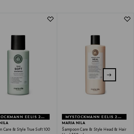
MYSTOCKMANN EELIS 25%
MYSTOCKMANN EELIS 27%
NILA
MARIA NILA
 Care & Style True Soft 100
Šampoon Care & Style Head & Hair