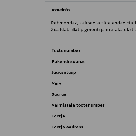
Tooteinfo
Pehmendav, kaitsev ja sära andev Maria
Sisaldab lillat pigmenti ja muraka ekst
Tootenumber
Pakendi suurus
Juuksetüüp
Värv
Suurus
Valmistaja tootenumber
Tootja
Tootja aadress