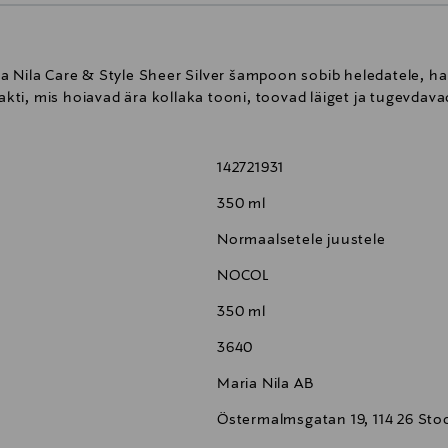
 Nila Care & Style Sheer Silver šampoon sobib heledatele, hal
rakti, mis hoiavad ära kollaka tooni, toovad läiget ja tugevdava
142721931
350 ml
Normaalsetele juustele
NOCOL
350 ml
3640
Maria Nila AB
Östermalmsgatan 19, 114 26 St