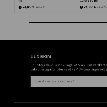
ml
Color 350 ml
Discounted Price
Discounted Pric
Original Price
Original 
23,90 €
23,90 €
32,50 €
32,50 €
UUDISKIRI
Liitu Stockmanni uudiskirjaga, et olla kursis värskete
pakkumistega. Liitudes saad ka -10% oma järgmiselt e