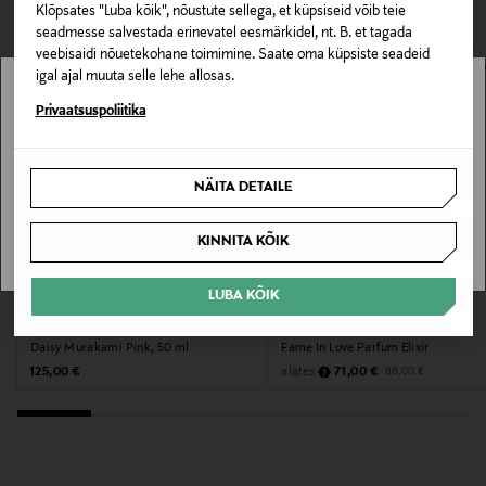
VAATASID KA
avamata originaalpakendis.
Klõpsates "Luba kõik", nõustute sellega, et küpsiseid võib teie
Tualettvesi, Lilleline lõhn
seadmesse salvestada erinevatel eesmärkidel, nt. B. et tagada
E-POE TAGASTUSED
veebisaidi nõuetekohane toimimine. Saate oma küpsiste seadeid
Tooteseeria
igal ajal muuta selle lehe allosas.
Stockmann pole Sinu riigis saadaval.
Privaatsuspoliitika
Daisy Love
Sinu riiki ei ole kohaletoimetamine saadaval.
Värv
NÄITA DETAILE
19
SAAN ARU
KINNITA KÕIK
Suurus
30 ml
LUBA KÕIK
MYSTOCKMANN EELIS 19%
MARC JACOBS
RABANNE
Tootjamaa
Daisy Murakami Pink, 50 ml
Fame In Love Parfum Elixir
Original Price
Discounted Price
Original Price
alates
125,00 €
71,00 €
88,00 €
SAKSAMAA
Valmistaja tootenumber
3614225452949