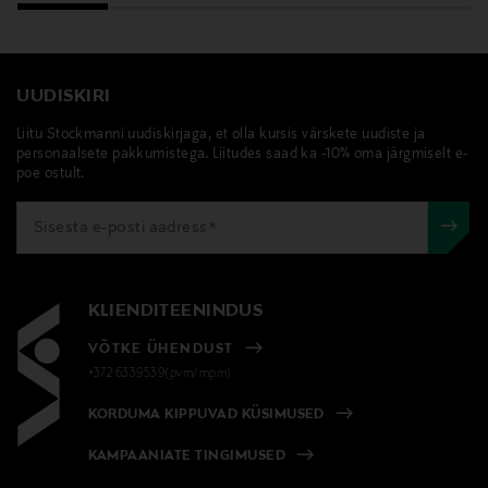
UUDISKIRI
Liitu Stockmanni uudiskirjaga, et olla kursis värskete uudiste ja
personaalsete pakkumistega. Liitudes saad ka -10% oma järgmiselt e-
poe ostult.
KLIENDITEENINDUS
VÕTKE ÜHENDUST
+372 6339539(pvm/mpm)
KORDUMA KIPPUVAD KÜSIMUSED
KAMPAANIATE TINGIMUSED