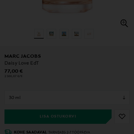
MARC JACOBS
Daisy Love EdT
Original Price
77,00 €
2 566,67 €/1l
null
null
LISA OSTUKORVI
KOHE SAADAVAL
TARNEAEG 2-7 TÖÖPÄEVA