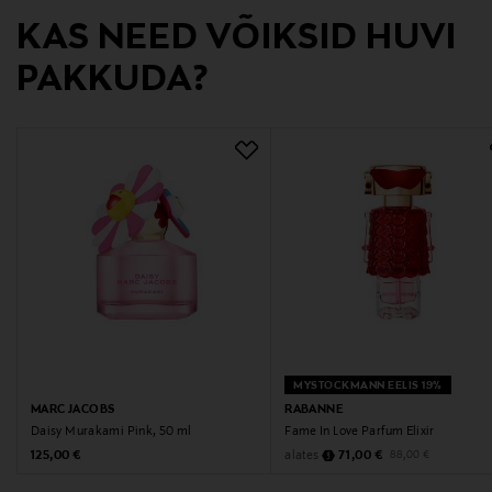
KAS NEED VÕIKSID HUVI
Tootja
PAKKUDA?
Marc Jacobs International France
Tootja aadress
20 Rue Vivienne, 75002 Paris, France
Digitaalne aadress
customerservice@marcjacobs.com
Märksõnad
Lõhnavesi
MYSTOCKMANN EELIS 19%
MARC JACOBS
RABANNE
Daisy Murakami Pink, 50 ml
Fame In Love Parfum Elixir
Original Price
Discounted Price
Original Price
alates
125,00 €
71,00 €
88,00 €