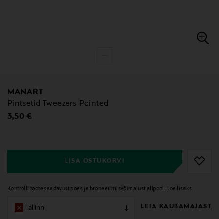
MANART
Pintsetid Tweezers Pointed
Original Price
3,50 €
null
null
LISA OSTUKORVI
Kontrolli toote saadavust poes ja broneerimisvõimalust allpool.
Loe lisaks
LEIA KAUBAMAJAST
Tallinn