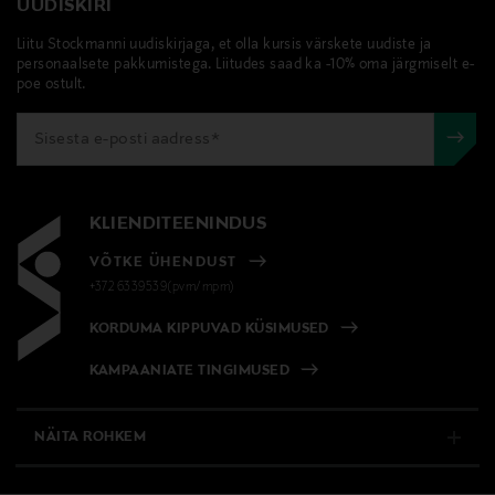
UUDISKIRI
Liitu Stockmanni uudiskirjaga, et olla kursis värskete uudiste ja
personaalsete pakkumistega. Liitudes saad ka -10% oma järgmiselt e-
poe ostult.
KLIENDITEENINDUS
VÕTKE ÜHENDUST
+372 6339539(pvm/mpm)
KORDUMA KIPPUVAD KÜSIMUSED
KAMPAANIATE TINGIMUSED
NÄITA ROHKEM
E-POOD