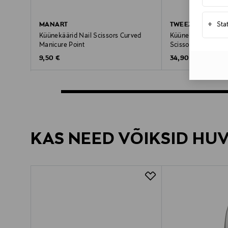
+
Sta
MANART
TWEEZERMAN
Küünekäärid Nail Scissors Curved
Küünekäärid Stainl
Manicure Point
Scissors
Original Price
Original Price
9,50 €
34,90 €
KAS NEED VÕIKSID HU