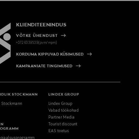
KLIENDITEENINDUS
VÕTKE ÜHENDUST
+372 6339539(pvm/mpm)
KORDUMA KIPPUVAD KÜSIMUSED
KAMPAANIATE TINGIMUSED
NDLIK STOCKMANN
LINDEX GROUP
k Stockmann
Lindex Group
Vabad töökohad
Partner Media
NN
Tourist discount
ROGRAMM
EAS toetus
ojaalsusprogramm