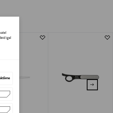
amisest. Suletud pakendis toodete puhul
vad olema avamata originaalpakendis.
vatel
eid igal
aktiivne