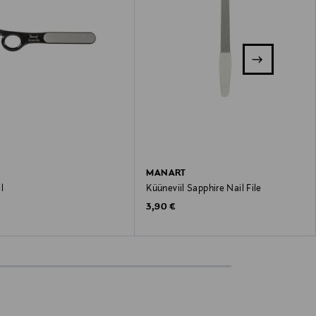
MANART
l
Küüneviil Sapphire Nail File
 Price
Original Price
3,90 €