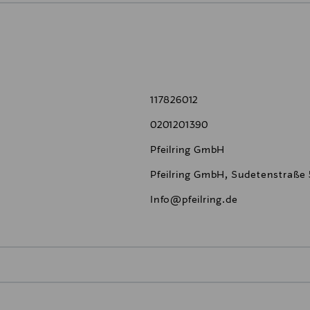
117826012
0201201390
Pfeilring GmbH
Pfeilring GmbH, Sudetenstraße
Info@pfeilring.de
0,00 €