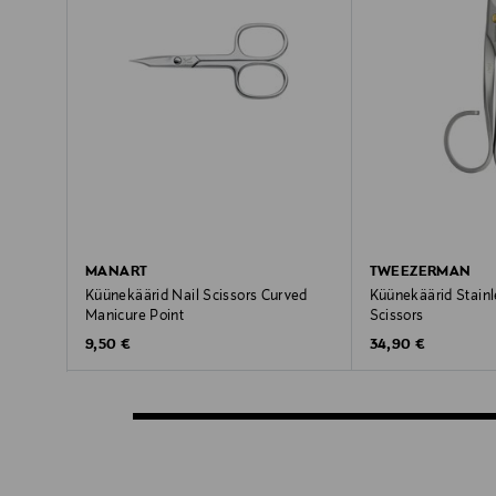
MANART
TWEEZERMAN
Küünekäärid Nail Scissors Curved
Küünekäärid Stainl
Manicure Point
Scissors
Original Price
Original Price
9,50 €
34,90 €