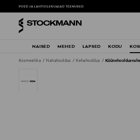
POED JA LAHTIOLEKUAJAD
TEENUSED
NAISED
MEHED
LAPSED
KODU
KOS
Kosmeetika
Nahahooldus
Kehahooldus
Küünehooldusvah