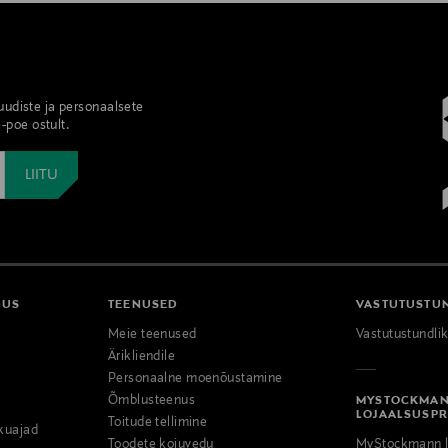
 uudiste ja personaalsete
-poe ostult.
DUS
TEENUSED
VASTUTUSTU
Meie teenused
Vastutustundli
Ärikliendile
Personaalne moenõustamine
Õmblusteenus
MYSTOCKMA
LOJAALSUSP
Toitude tellimine
kuajad
Toodete kojuvedu
MyStockmann l