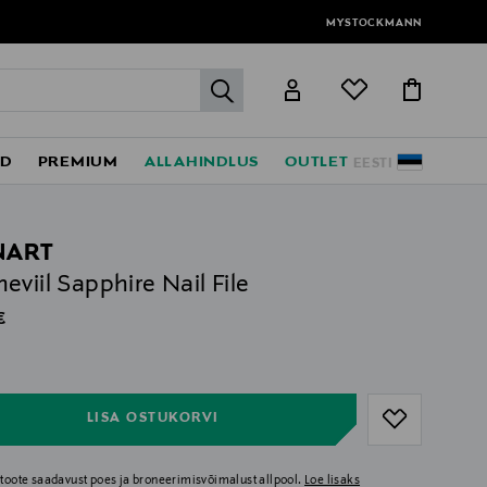
MYSTOCKMANN
label.header.go
ED
PREMIUM
ALLAHINDLUS
OUTLET
EESTI
NART
eviil Sapphire Nail File
al Price
€
ull
ull
LISA OSTUKORVI
i toote saadavust poes ja broneerimisvõimalust allpool.
Loe lisaks