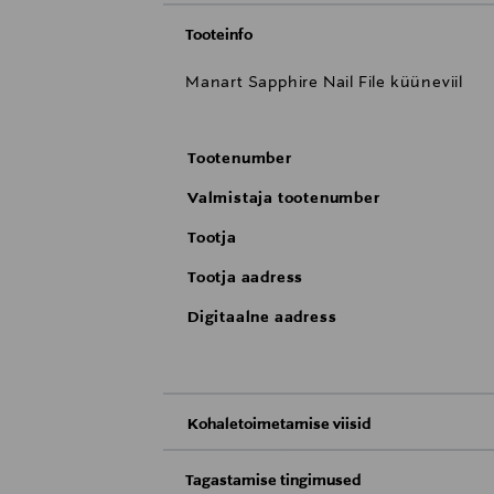
Tooteinfo
Manart Sapphire Nail File küüneviil
Tootenumber
Valmistaja tootenumber
Tootja
Tootja aadress
Digitaalne aadress
Kohaletoimetamise viisid
Kättesaamine poest
Tagastamise tingimused