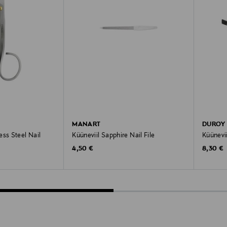
MANART
DUROY
ess Steel Nail
Küüneviil Sapphire Nail File
Küünevii
Original Price
Original
4,50 €
8,30 €