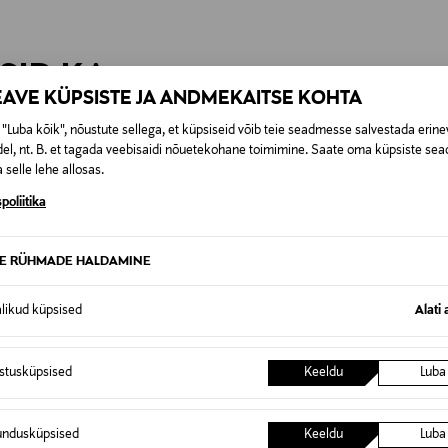
t esitamata lepingust taganeda 30 päeva jooksul alates kauba kättesa
0,00 € – 4,90 €
se
is. Tagastatavad suletud pakendis kosmeetika- ja loodustooted pea
SID KA
EAVE KÜPSISTE JA ANDMEKAITSE KOHTA
"Luba kõik", nõustute sellega, et küpsiseid võib teie seadmesse salvestada erine
el, nt. B. et tagada veebisaidi nõuetekohane toimimine. Saate oma küpsiste sead
 selle lehe allosas.
poliitika
TE RÜHMADE HALDAMINE
alikud küpsised
Alati 
istusküpsised
Keeldu
Luba
undusküpsised
Keeldu
Luba