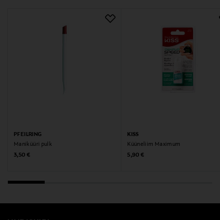
PFEILRING
KISS
Maniküüri pulk
Küüneliim Maximum
Original Price
Original Price
3,50 €
5,90 €