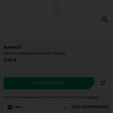
MANART
Küünenahalõikur Cuticle Knives
Original Price
3,90 €
null
null
LISA OSTUKORVI
Kontrolli toote saadavust poes ja broneerimisvõimalust allpool.
Loe lisaks
LEIA KAUBAMAJAST
Tallinn