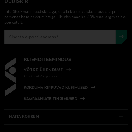
UUDISKIRI
Liitu Stockmanni uudiskirjaga, et olla kursis värskete uudiste ja
personaalsete pakkumistega. Liitudes saad ka -10% oma järgmiselt e-
poe ostult.
KLIENDITEENINDUS
VÕTKE ÜHENDUST
+372 6339539(pvm/mpm)
KORDUMA KIPPUVAD KÜSIMUSED
KAMPAANIATE TINGIMUSED
NÄITA ROHKEM
E-POOD