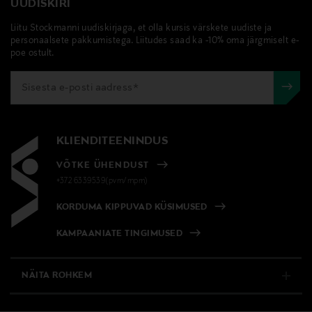
UUDISKIRI
Liitu Stockmanni uudiskirjaga, et olla kursis värskete uudiste ja
personaalsete pakkumistega. Liitudes saad ka -10% oma järgmiselt e-
poe ostult.
KLIENDITEENINDUS
VÕTKE ÜHENDUST
+372 6339539(pvm/mpm)
KORDUMA KIPPUVAD KÜSIMUSED
KAMPAANIATE TINGIMUSED
NÄITA ROHKEM
E-POOD