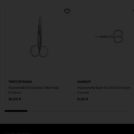
TWEEZERMAN
MANART
Küünekäärid Stainless Steel Nail
Küünenaha käärid Cuticle Scissors
Scissors
Curved
Original Price
Original Price
34,90 €
8,90 €