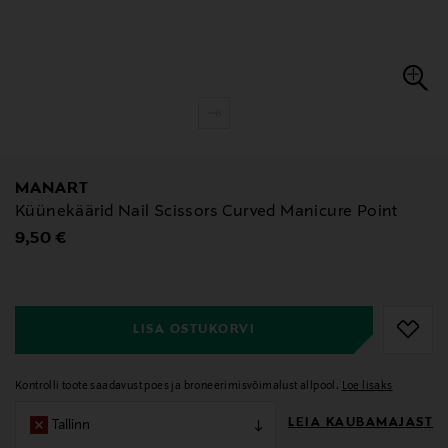
MANART
Küünekäärid Nail Scissors Curved Manicure Point
Original Price
9,50 €
null
null
LISA OSTUKORVI
Kontrolli toote saadavust poes ja broneerimisvõimalust allpool.
Loe lisaks
LEIA KAUBAMAJAST
Tallinn