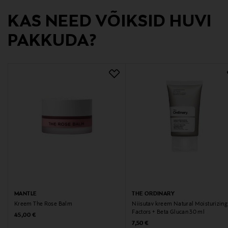
Tootjamaa
KAS NEED VÕIKSID HUVI
ITAALIA
PAKKUDA?
Tootja
Estee Lauder Finland Oy
Tootja aadress
Hämeentie 15, 00500, Helsinki, Finland
Digitaalne aadress
csfinland@fi.estee.com
Märksõnad
MANTLE
THE ORDINARY
MAC, kreem, näokreem, meigi alus
Kreem The Rose Balm
Niisutav kreem Natural Moisturizing
Factors + Beta Glucan 30 ml
Original Price
45,00 €
Original Price
7,50 €