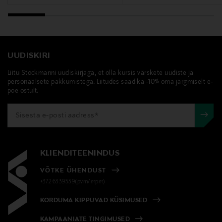
UUDISKIRI
Liitu Stockmanni uudiskirjaga, et olla kursis värskete uudiste ja
personaalsete pakkumistega. Liitudes saad ka -10% oma järgmiselt e-
poe ostult.
KLIENDITEENINDUS
VÕTKE ÜHENDUST
+372 6339539(pvm/mpm)
KORDUMA KIPPUVAD KÜSIMUSED
KAMPAANIATE TINGIMUSED