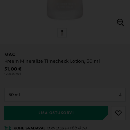
MAC
Kreem Mineralize Timecheck Lotion, 30 ml
Original Price
51,00 €
1 700,00 €/1l
null
null
LISA OSTUKORVI
KOHE SAADAVAL
TARNEAEG 2-7 TÖÖPÄEVA