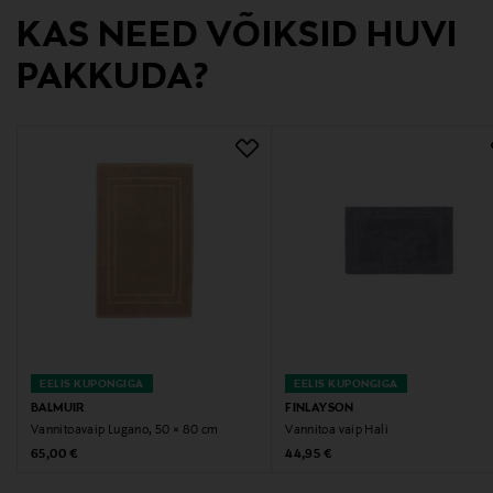
Tootja aadress
KAS NEED VÕIKSID HUVI
Hämeenkatu 14 C 14, 33100 Tampere, FINLAND
PAKKUDA?
Digitaalne aadress
info@luinliving.com
Märksõnad
Luin Living, vannitoamatt, vannituba, vaip
EELIS KUPONGIGA
EELIS KUPONGIGA
BALMUIR
FINLAYSON
Vannitoavaip Lugano, 50 × 80 cm
Vannitoa vaip Hali
Original Price
Original Price
65,00 €
44,95 €