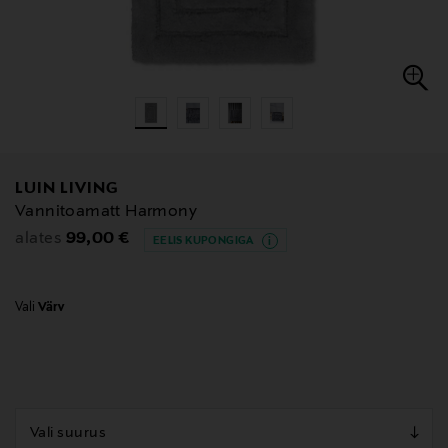
LUIN LIVING
Vannitoamatt Harmony
Original Price
99,00 €
alates
EELIS KUPONGIGA
Vali
Värv
null
null