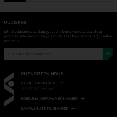
UUDISKIRI
Liitu Stockmanni uudiskirjaga, et olla kursis värskete uudiste ja
personaalsete pakkumistega. Liitudes saad ka -10% oma järgmiselt e-
poe ostult.
KLIENDITEENINDUS
VÕTKE ÜHENDUST
+372 6339539(pvm/mpm)
KORDUMA KIPPUVAD KÜSIMUSED
KAMPAANIATE TINGIMUSED