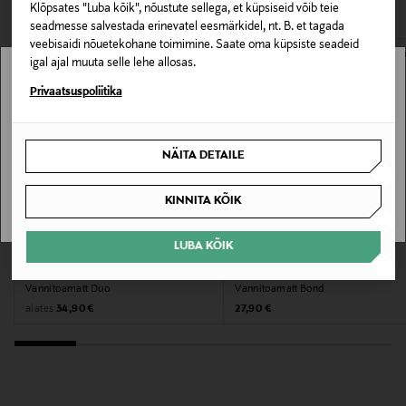
Klõpsates "Luba kõik", nõustute sellega, et küpsiseid võib teie
seadmesse salvestada erinevatel eesmärkidel, nt. B. et tagada
Pesemisjuhend
veebisaidi nõuetekohane toimimine. Saate oma küpsiste seadeid
igal ajal muuta selle lehe allosas.
Masinpesu
Stockmann pole Sinu riigis saadaval.
Privaatsuspoliitika
Värv
Sinu riiki ei ole kohaletoimetamine saadaval.
GREY
NÄITA DETAILE
SAAN ARU
Tootjamaa
KINNITA KÕIK
TÜRGI
LUBA KÕIK
EELIS KUPONGIGA
EELIS KUPONGIGA
Valmistaja tootenumber
CASA STOCKMANN
CASA STOCKMANN
10059304
Vannitoamatt Duo
Vannitoamatt Bond
Original Price
Original Price
alates
34,90 €
27,90 €
Tootja
Luin Oy