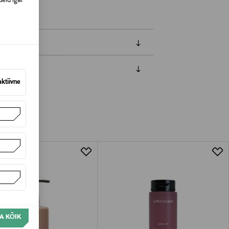
eid igal
aktiivne
amisest. Suletud pakendis toodete puhul
vad olema avamata originaalpakendis.
A KÕIK