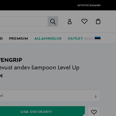
MYSTOCKMANN
label.header.go
ED
PREMIUM
ALLAHINDLUS
OUTLET
EESTI
ENGRIP
vust andev šampoon Level Up
al Price
 €
ull
ml
ull
LISA OSTUKORVI