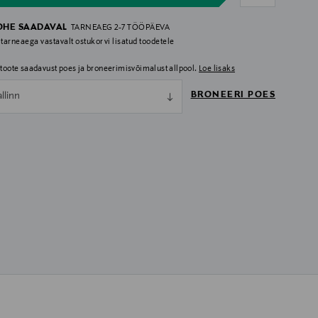
OHE SAADAVAL
TARNEAEG 2-7 TÖÖPÄEVA
 tarneaega vastavalt ostukorvi lisatud toodetele
i toote saadavust poes ja broneerimisvõimalust allpool.
Loe lisaks
BRONEERI POES
allinn