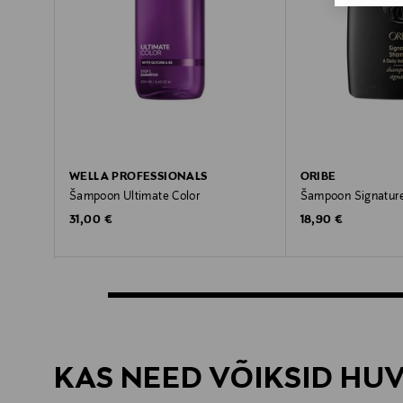
WELLA PROFESSIONALS
ORIBE
Šampoon Ultimate Color
Šampoon Signatur
Original Price
Original Price
31,00 €
18,90 €
KAS NEED VÕIKSID HU