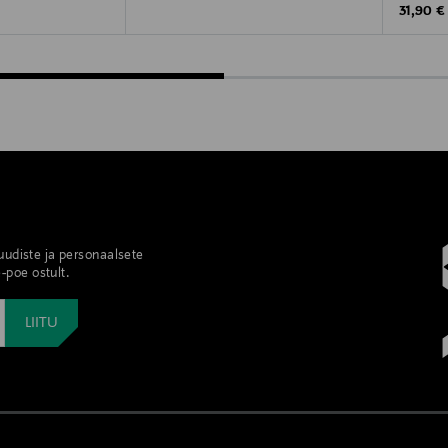
Original
31,90 €
 uudiste ja personaalsete
-poe ostult.