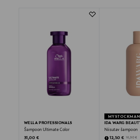
WELLA PROFESSIONALS
IDA WARG BEAUT
Šampoon Ultimate Color
Niisutav šampoon
Original Price
Discounted Pric
Original P
31,00 €
12,50 €
16,90 €