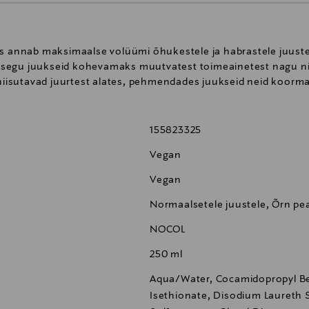
mis annab maksimaalse volüümi õhukestele ja habrastele juust
segu juukseid kohevamaks muutvatest toimeainetest nagu nisu
a niisutavad juurtest alates, pehmendades juukseid neid koorm
155823325
Vegan
Vegan
Normaalsetele juustele, Õrn p
NOCOL
250 ml
Aqua/Water, Cocamidopropyl Be
Isethionate, Disodium Laureth 