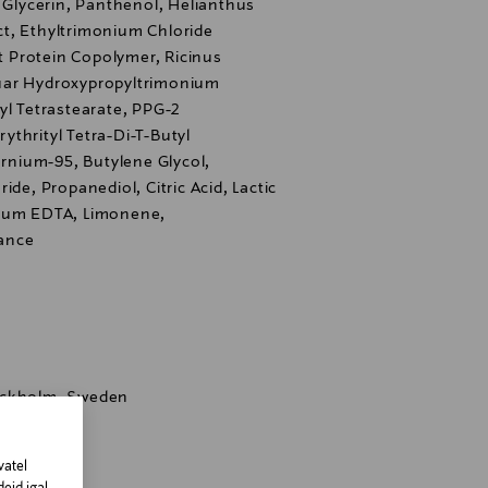
, Glycerin, Panthenol, Helianthus
t, Ethyltrimonium Chloride
 Protein Copolymer, Ricinus
uar Hydroxypropyltrimonium
yl Tetrastearate, PPG-2
thrityl Tetra-Di-T-Butyl
nium-95, Butylene Glycol,
ide, Propanediol, Citric Acid, Lactic
dium EDTA, Limonene,
ance
ockholm, Sweden
vatel
st andev