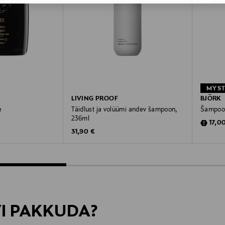
LIVING PROOF
BJÖRK
e
Täidlust ja volüümi andev šampoon,
Šampoon
236ml
Disco
17,0
Original Price
31,90 €
VI PAKKUDA?