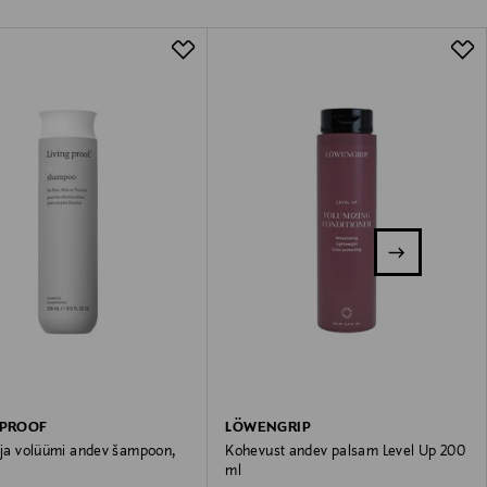
 PROOF
LÖWENGRIP
t ja volüümi andev šampoon,
Kohevust andev palsam Level Up 200
ml