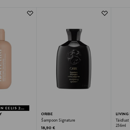
MYSTOCKMANN EELIS 26%
Y
ORIBE
LIVING
Šampoon Signature
Täidlus
236ml
e
Original Price
rice
18,90 €