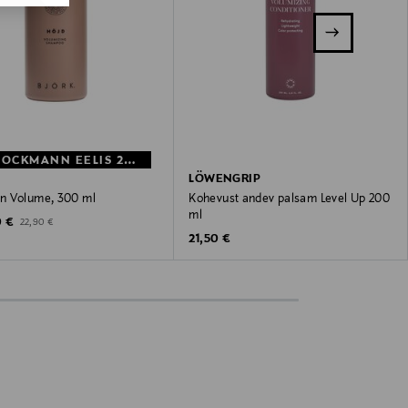
MYSTOCKMANN EELIS 26%
LÖWENGRIP
 Volume, 300 ml
Kohevust andev palsam Level Up 200
ml
unted Price
Original Price
0 €
22,90 €
Original Price
21,50 €