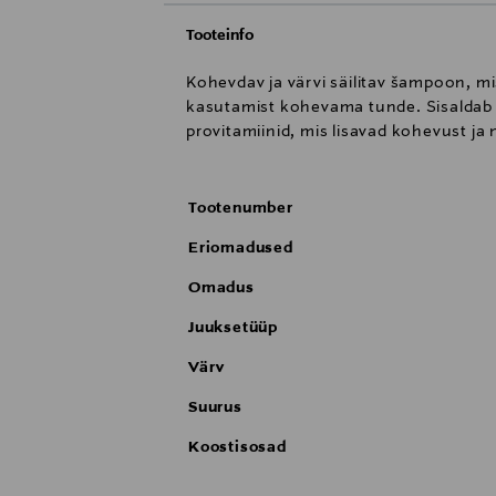
Tooteinfo
Kohevdav ja värvi säilitav šampoon, 
kasutamist kohevama tunde. Sisaldab 
provitamiinid, mis lisavad kohevust j
Tootenumber
Eriomadused
Omadus
Juuksetüüp
Värv
Suurus
Koostisosad