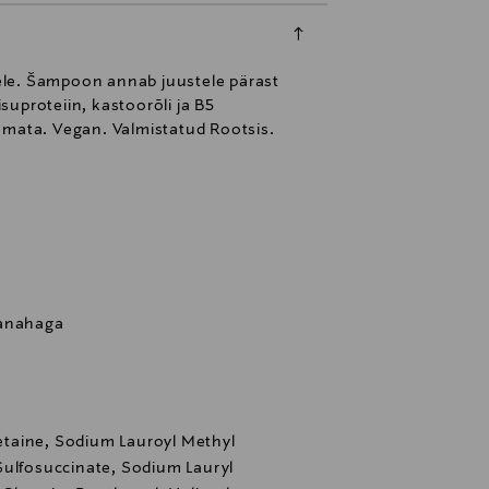
ele. Šampoon annab juustele pärast
proteiin, kastoorõli ja B5
amata. Vegan. Valmistatud Rootsis.
eanahaga
taine, Sodium Lauroyl Methyl
Sulfosuccinate, Sodium Lauryl