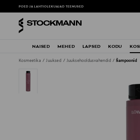
POED JA LAHTIOLEKUAJAD
TEENUSED
NAISED
MEHED
LAPSED
KODU
KOS
Kosmeetika
Juuksed
Juuksehooldusvahendid
Šampoonid