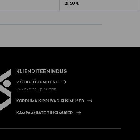
 Price
Original Price
21,50 €
KLIENDITEENINDUS
VÕTKE ÜHENDUST
+372 6339539(pvm/mpm)
KORDUMA KIPPUVAD KÜSIMUSED
KAMPAANIATE TINGIMUSED