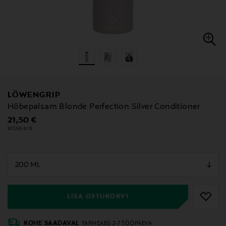
LÖWENGRIP
Hõbepalsam Blonde Perfection Silver Conditioner
Original Price
21,50 €
107,50 €/1l
null
null
LISA OSTUKORVI
KOHE SAADAVAL
TARNEAEG 2-7 TÖÖPÄEVA