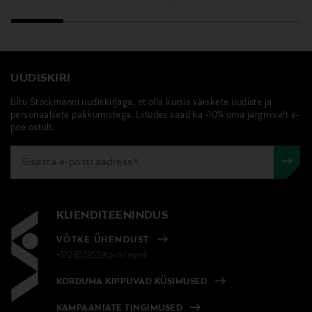
Digitaalne aadress
info@dermarome.se
Märksõnad
UUDISKIRI
Löwengrip, hõbepalsam
Liitu Stockmanni uudiskirjaga, et olla kursis värskete uudiste ja
personaalsete pakkumistega. Liitudes saad ka -10% oma järgmiselt e-
poe ostult.
KLIENDITEENINDUS
VÕTKE ÜHENDUST
+372 6339539(pvm/mpm)
KORDUMA KIPPUVAD KÜSIMUSED
KAMPAANIATE TINGIMUSED