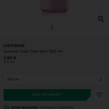
LISTERINE
Suuvesi Total Care Zero 500 ml
Original Price
7,90 €
15,80 €/1l
null
null
LISA OSTUKORVI
KOHE SAADAVAL
TARNEAEG 2-7 TÖÖPÄEVA