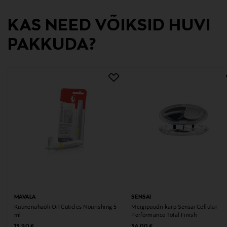
asiakaspalvelu@tamro.com
KAS NEED VÕIKSID HUVI
PAKKUDA?
MAVALA
SENSAI
Küünenahaõli Oil Cuticles Nourishing 5
Meigipuudri karp Sensai Cellular
ml
Performance Total Finish
Original Price
Original Price
13,90 €
34,00 €