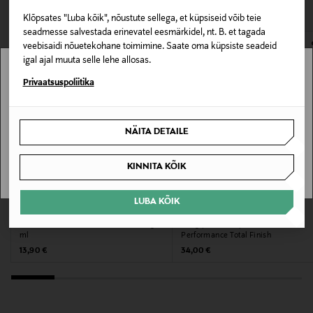
VAATASID KA
avamata originaalpakendis.
Suurus
Klõpsates "Luba kõik", nõustute sellega, et küpsiseid võib teie
E-POE TAGASTUSED
seadmesse salvestada erinevatel eesmärkidel, nt. B. et tagada
500 ml
veebisaidi nõuetekohane toimimine. Saate oma küpsiste seadeid
igal ajal muuta selle lehe allosas.
Tootjamaa
Stockmann pole Sinu riigis saadaval.
Privaatsuspoliitika
AMEERIKA ÜHENDRIIGID
Sinu riiki ei ole kohaletoimetamine saadaval.
NÄITA DETAILE
Valmistaja tootenumber
SAAN ARU
3574661027661
KINNITA KÕIK
Tootja
LUBA KÕIK
MAVALA
SENSAI
TAMRO OYJ
Küünenahaõli Oil Cuticles Nourishing 5
Meigipuudri karp Sensai Cellular
ml
Performance Total Finish
Tootja aadress
Original Price
Original Price
13,90 €
34,00 €
Rajatorpantie 41 B, 01640 Vantaa, Finland
Digitaalne aadress