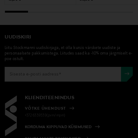
UUDISKIRI
Liitu Stockmanni uudiskirjaga, et olla kursis värskete uudiste ja
personaalsete pakkumistega. Liitudes saad ka -10% oma järgmiselt e-
poe ostult.
KLIENDITEENINDUS
VÕTKE ÜHENDUST
+372 6339539(pvm/mpm)
KORDUMA KIPPUVAD KÜSIMUSED