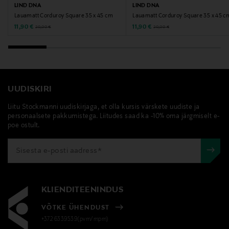
LIND DNA
LIND DNA
Märksõnad
Lauamatt Corduroy Square 35 x 45 cm
Lauamatt Corduroy Square 35 x 45 c
klaasialus, lauakate, nahk, taaskasutatud nahk, Lind
Discounted Price
Discounted Price
Original Price
Original Price
11,90 €
11,90 €
20,00 €
20,00 €
DNA
UUDISKIRI
Liitu Stockmanni uudiskirjaga, et olla kursis värskete uudiste ja
personaalsete pakkumistega. Liitudes saad ka -10% oma järgmiselt e-
poe ostult.
KLIENDITEENINDUS
VÕTKE ÜHENDUST
+372 6339539(pvm/mpm)