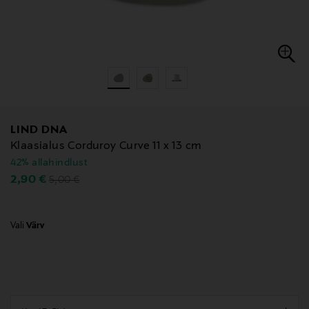
LIND DNA
Klaasialus Corduroy Curve 11 x 13 cm
42% allahindlust
Original Price
Discounted Price
2,90 €
5,00 €
Vali
Värv
null