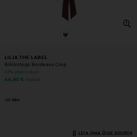
LILJA THE LABEL
Bikiinitopp Bordeaux Crop
43% allahindlust
Original Price
Discounted Price
44,90 €
79,00 €
Vali
Värv
LEIA OMA ÕIGE SUURUS