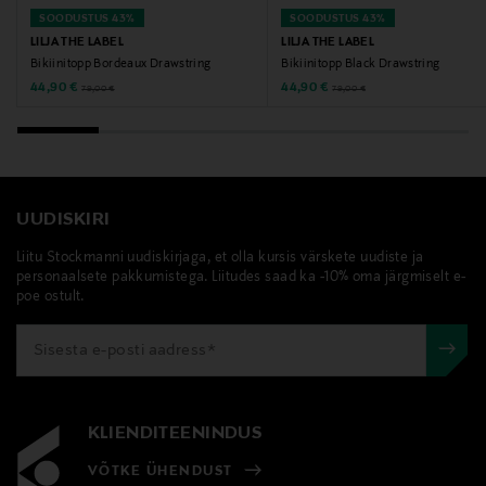
SOODUSTUS 43%
SOODUSTUS 43%
Digitaalne aadress
LILJA THE LABEL
LILJA THE LABEL
info@liljathelabel.com
Bikiinitopp Bordeaux Drawstring
Bikiinitopp Black Drawstring
Discounted Price
Discounted Price
Original Price
Original Price
44,90 €
44,90 €
79,00 €
79,00 €
Märksõnad
lilja the label, bikiinitopp, ujumistopp, crop bikiinitopp,
lilja the label bikiinitopp
UUDISKIRI
Liitu Stockmanni uudiskirjaga, et olla kursis värskete uudiste ja
personaalsete pakkumistega. Liitudes saad ka -10% oma järgmiselt e-
poe ostult.
KLIENDITEENINDUS
VÕTKE ÜHENDUST