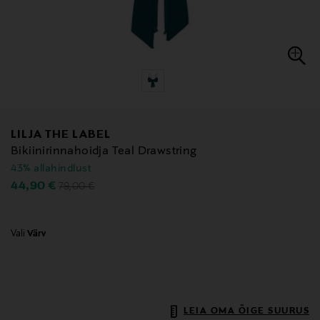
LILJA THE LABEL
Bikiinirinnahoidja Teal Drawstring
43% allahindlust
Original Price
Discounted Price
44,90 €
79,00 €
Vali
Värv
LEIA OMA ÕIGE SUURUS