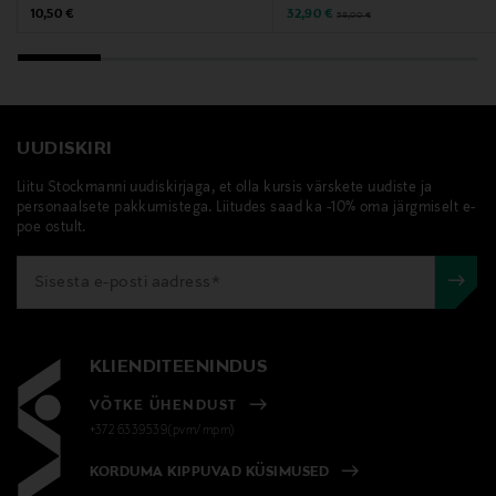
Original Price
Discounted Price
Original Price
10,50 €
32,90 €
58,00 €
UUDISKIRI
Liitu Stockmanni uudiskirjaga, et olla kursis värskete uudiste ja
personaalsete pakkumistega. Liitudes saad ka -10% oma järgmiselt e-
poe ostult.
KLIENDITEENINDUS
VÕTKE ÜHENDUST
+372 6339539(pvm/mpm)
KORDUMA KIPPUVAD KÜSIMUSED