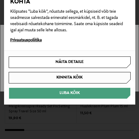
KOHTA
pakendis kosmeetika- ja loodustooted peavad olema
172855699
VAATASID KA
avamata originaalpakendis.
Klõpsates "Luba kõik", nõustute sellega, et küpsiseid võib teie
Värv
seadmesse salvestada erinevatel eesmärkidel, nt. B. et tagada
E-POE TAGASTUSED
veebisaidi nõuetekohane toimimine. Saate oma küpsiste seadeid
NOCOL
igal ajal muuta selle lehe allosas.
Stockmann pole Sinu riigis saadaval.
Privaatsuspoliitika
Suurus
15 G
Sinu riiki ei ole kohaletoimetamine saadaval.
NÄITA DETAILE
Tootjamaa
SAAN ARU
KINNITA KÕIK
PRANTSUSMAA
LUBA KÕIK
Valmistaja tootenumber
IDUN MINERALS
MADARA
BROWLASH400
Meigikinnissprei Ready Set Fix Setting
Huulekreem Plum Plum 15 ml
Spray Travel Size 50 ml
Original Price
11,50 €
Original Price
Tootja
19,90 €
Oy StoneAnt Ltd