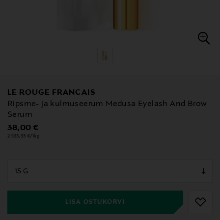
LE ROUGE FRANCAIS
Ripsme- ja kulmuseerum Medusa Eyelash And Brow
Serum
Original Price
38,00 €
2 533,33 €/1kg
null
null
LISA OSTUKORVI