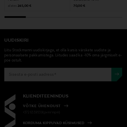
Original Price
Original Price
alates
245,00 €
70,00 €
UUDISKIRI
Liitu Stockmanni uudiskirjaga, et olla kursis värskete uudiste ja
personaalsete pakkumistega. Liitudes saad ka -10% oma järgmiselt e-
poe ostult.
KLIENDITEENINDUS
VÕTKE ÜHENDUST
+372 6339539(pvm/mpm)
KORDUMA KIPPUVAD KÜSIMUSED