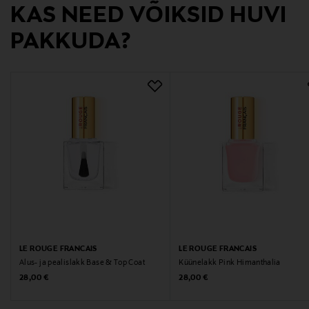
KAS NEED VÕIKSID HUVI
Oy StoneAnt Ltd, Stone Cosmetics, Mestarintie 4,
PAKKUDA?
01730 Vantaa, Finland
Digitaalne aadress
info@stoneant.fi
Märksõnad
küünelakk, looduskosmeetika, meik, punane
küünelakk, prantsuse kosmeetika
LE ROUGE FRANCAIS
LE ROUGE FRANCAIS
Alus- ja pealislakk Base & Top Coat
Küünelakk Pink Himanthalia
Original Price
Original Price
28,00 €
28,00 €