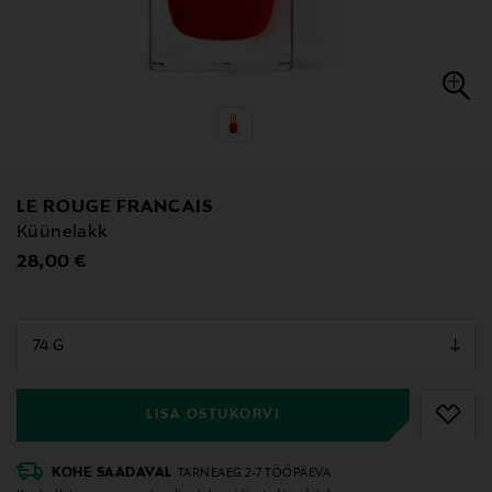
LE ROUGE FRANCAIS
Küünelakk
Original Price
28,00 €
null
null
LISA OSTUKORVI
KOHE SAADAVAL
TARNEAEG 2-7 TÖÖPÄEVA