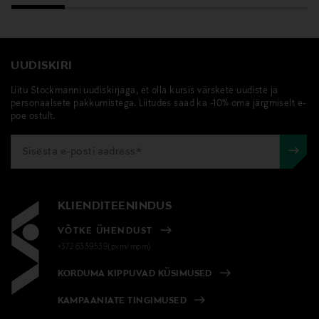
UUDISKIRI
Liitu Stockmanni uudiskirjaga, et olla kursis värskete uudiste ja
personaalsete pakkumistega. Liitudes saad ka -10% oma järgmiselt e-
poe ostult.
KLIENDITEENINDUS
VÕTKE ÜHENDUST
+372 6339539(pvm/mpm)
KORDUMA KIPPUVAD KÜSIMUSED
KAMPAANIATE TINGIMUSED