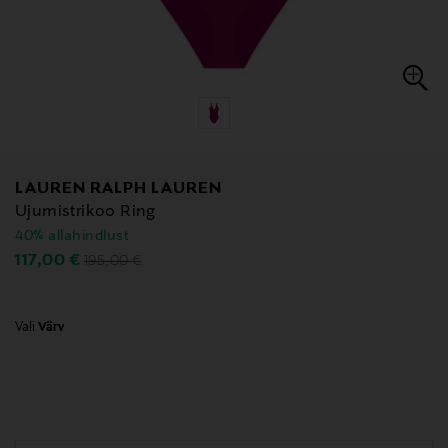
LAUREN RALPH LAUREN
Ujumistrikoo Ring
40% allahindlust
Original Price
Discounted Price
117,00 €
195,00 €
Vali
Värv