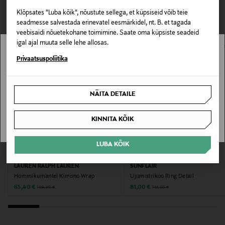
0,00 € – 4,90 €
VAATASID KA
80% polüamiid, 20% elastaan
Klõpsates "Luba kõik", nõustute sellega, et küpsiseid võib teie
seadmesse salvestada erinevatel eesmärkidel, nt. B. et tagada
veebisaidi nõuetekohane toimimine. Saate oma küpsiste seadeid
Hooldusjuhendid
igal ajal muuta selle lehe allosas.
Käsipesu
Stockmann pole Sinu riigis saadaval.
Privaatsuspoliitika
Värv
Sinu riiki ei ole kohaletoimetamine saadaval.
PLR PLUMERIA
NÄITA DETAILE
SAAN ARU
Tootjamaa
KINNITA KÕIK
INDONEESIA
LUBA KÕIK
SOODUSTUS 40%
SOODUSTUS 40%
Valmistaja tootenumber
LAUREN RALPH LAUREN
SUNFLAIR
20601016
Hommikumantel Kimono Wrap
Ujumistrikoo Ring Detail
Discounted Price
Discounted Price
Original Price
Original Price
65,40 €
81,00 €
109,90 €
135,00 €
Tootja
Ralph Lauren Corporation