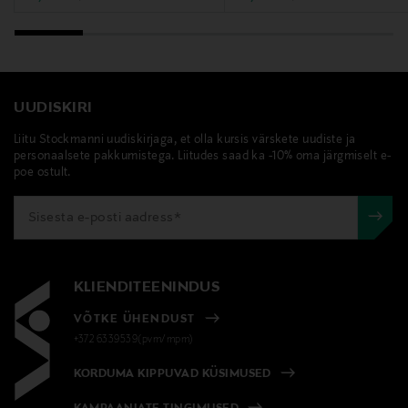
UUDISKIRI
Liitu Stockmanni uudiskirjaga, et olla kursis värskete uudiste ja
personaalsete pakkumistega. Liitudes saad ka -10% oma järgmiselt e-
poe ostult.
KLIENDITEENINDUS
VÕTKE ÜHENDUST
+372 6339539(pvm/mpm)
KORDUMA KIPPUVAD KÜSIMUSED