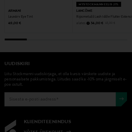
MYSTOCKMANN EELIS 21%
Tootja
ARMANI
LANCÔME
Lauvärv Eye Tint
Ripsmetušš Lash Idôle Flutter Extens
Loreal Finland Oy
Original Price
Discounted Price
Original Price
alates
49,00 €
34,00 €
43,00 €
Tootja aadress
Keilaranta 13 A, 02150, Espoo, Finland
Digitaalne aadress
UUDISKIRI
neuvonta@loreal.com
Liitu Stockmanni uudiskirjaga, et olla kursis värskete uudiste ja
personaalsete pakkumistega. Liitudes saad ka -10% oma järgmiselt e-
Märksõnad
poe ostult.
ripsmetušš
KLIENDITEENINDUS