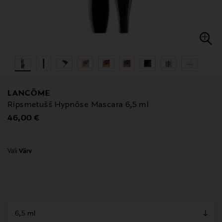
LANCÔME
Ripsmetušš Hypnôse Mascara 6,5 ml
Original Price
46,00 €
Vali
Värv
null
null