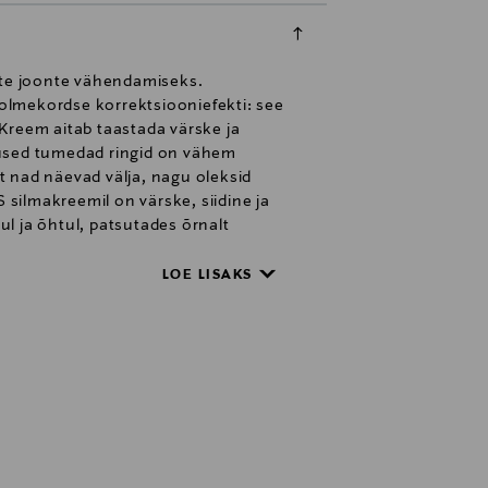
nte joonte vähendamiseks.
olmekordse korrektsiooniefekti: see
Kreem aitab taastada värske ja
lused tumedad ringid on vähem
t nad näevad välja, nagu oleksid
lmakreemil on värske, siidine ja
l ja õhtul, patsutades õrnalt
evalve all.* Enesehindamine – 30
LOE LISAKS