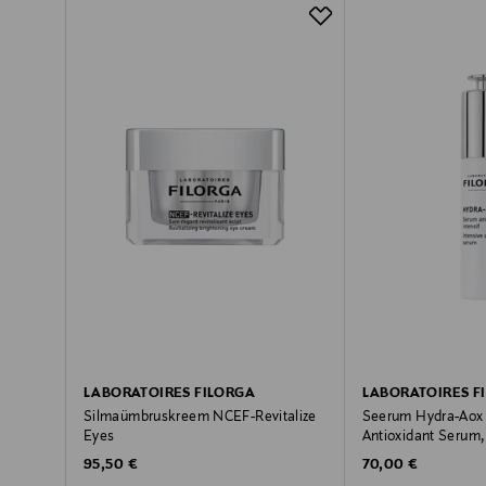
LABORATOIRES FILORGA
LABORATOIRES F
Silmaümbruskreem NCEF-Revitalize
Seerum Hydra-Aox 
Eyes
Antioxidant Serum,
Original Price
Original Price
95,50 €
70,00 €