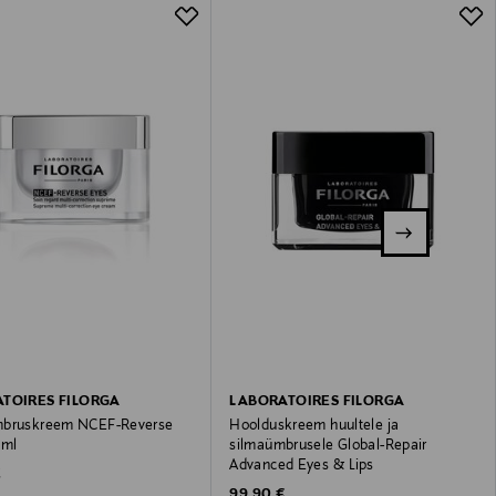
TOIRES FILORGA
LABORATOIRES FILORGA
mbruskreem NCEF-Reverse
Hoolduskreem huultele ja
 ml
silmaümbrusele Global-Repair
Advanced Eyes & Lips
 Price
€
Original Price
99,90 €