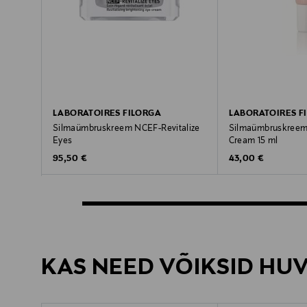
LABORATOIRES FILORGA
LABORATOIRES F
Silmaümbruskreem NCEF-Revitalize
Silmaümbruskreem
Eyes
Cream 15 ml
Original Price
Original Price
95,50 €
43,00 €
KAS NEED VÕIKSID HU