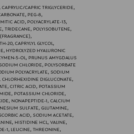
, CAPRYLIC/CAPRIC TRIGLYCERIDE,
 CARBONATE, PEG-8,
ITIC ACID, POLYACRYLATE-13,
 TRIDECANE, POLYISOBUTENE,
(FRAGRANCE),
H-20, CAPRYLYL GLYCOL,
E, HYDROLYZED HYALURONIC
O-CYMEN-5-OL, PRUNUS AMYGDALUS
 SODIUM CHLORIDE, POLYSORBATE
SODIUM POLYACRYLATE, SODIUM
, CHLORHEXIDINE DIGLUCONATE,
E, CITRIC ACID, POTASSIUM
MIDE, POTASSIUM CHLORIDE,
IDE, NONAPEPTIDE-1, CALCIUM
NESIUM SULFATE, GLUTAMINE,
SCORBIC ACID, SODIUM ACETATE,
ANINE, HISTIDINE HCL, VALINE,
DE-1, LEUCINE, THREONINE,