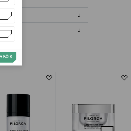
amisest. Suletud pakendis toodete puhul
vad olema avamata originaalpakendis.
A KÕIK