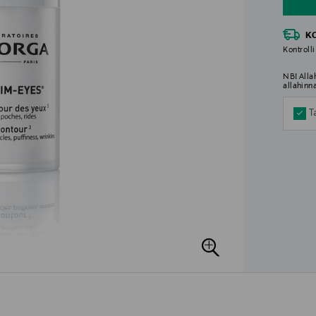
K
Kontrolli
NB! Alla
allahinn
T