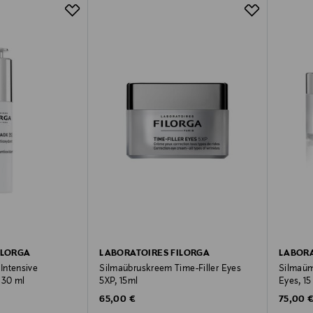
ILORGA
LABORATOIRES FILORGA
LABORA
Intensive
Silmaübruskreem Time-Filler Eyes
Silmaü
 30 ml
5XP, 15ml
Eyes, 15
Original Price
Original
65,00 €
75,00 