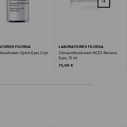
TOIRES FILORGA
LABORATOIRES FILORGA
bruskreem Optim Eyes Cryo
Silmaümbruskreem NCEF-Reverse
Eyes, 15 ml
 Price
€
Original Price
75,00 €