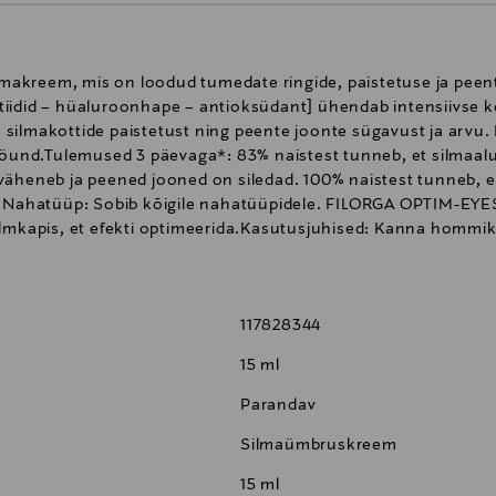
akreem, mis on loodud tumedate ringide, paistetuse ja pee
iidid – hüaluroonhape – antioksüdant] ühendab intensiivse k
silmakottide paistetust ning peente joonte sügavust ja arvu. 
 ööund.Tulemused 3 päevaga*: 83% naistest tunneb, et silmaa
väheneb ja peened jooned on siledad. 100% naistest tunneb, e
hatüüp: Sobib kõigile nahatüüpidele. FILORGA OPTIM-EYES si
ülmkapis, et efekti optimeerida.Kasutusjuhised: Kanna hommiku
 96% looduslikke koostisosi. Testitud dermatoloogilise järel
IM-EYES kreemi kasutamist kaks korda päevas
117828344
15 ml
Parandav
Silmaümbruskreem
15 ml