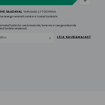
OHE SAADAVAL
TARNEAEG 2-7 TÖÖPÄEVA
 tarneaega vastavalt ostukorvi lisatud toodetele
hinnatud tooteid ei saa broneerida, kuna me ei saa garanteerida
atud toodete saadavust.
LEIA KAUBAMAJAST
allinn