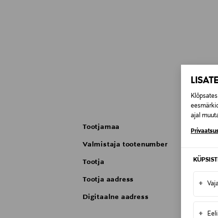
LISAT
Klõpsates 
eesmärkid
ajal muuta
Tootjamaa
Privaatsus
Valmistaja tootenumber
KÜPSIS
Tootja
Tootja aadress
+
Vaj
Digitaalne aadress
+
Eel