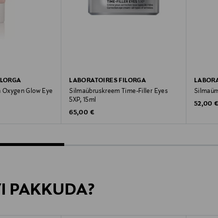
ILORGA
LABORATOIRES FILORGA
LABORA
 Oxygen Glow Eye
Silmaübruskreem Time-Filler Eyes
Silmaüm
5XP, 15ml
Original
52,00 
Original Price
65,00 €
VI PAKKUDA?