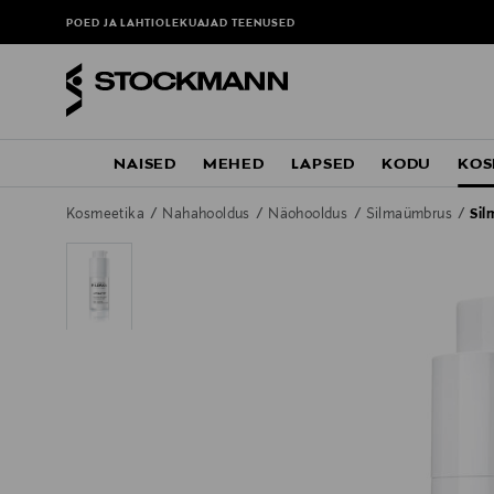
POED JA LAHTIOLEKUAJAD
TEENUSED
NAISED
MEHED
LAPSED
KODU
KOS
Kosmeetika
Nahahooldus
Näohooldus
Silmaümbrus
Sil