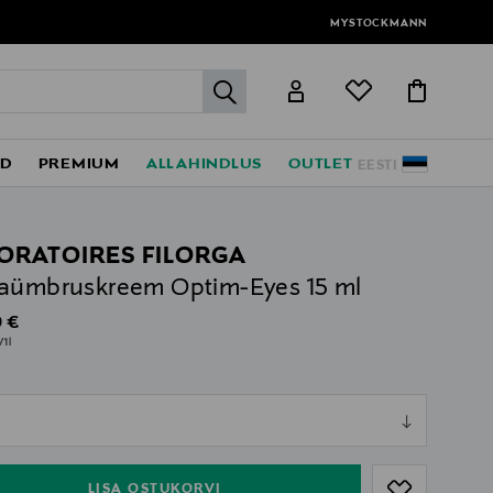
MYSTOCKMANN
label.header.go
ED
PREMIUM
ALLAHINDLUS
OUTLET
EESTI
ORATOIRES FILORGA
aümbruskreem Optim-Eyes 15 ml
al Price
 €
/1l
ull
l
ull
LISA OSTUKORVI