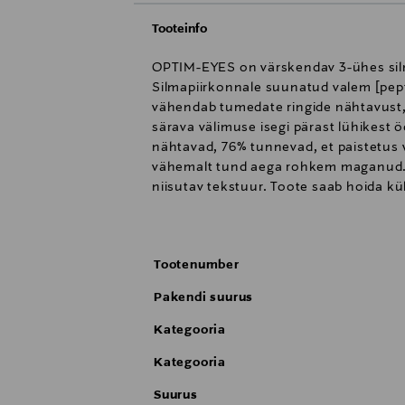
Tooteinfo
OPTIM-EYES on värskendav 3-ühes silm
Silmapiirkonnale suunatud valem [pept
vähendab tumedate ringide nähtavust, 
särava välimuse isegi pärast lühikest
nähtavad, 76% tunnevad, et paistetus 
vähemalt tund aega rohkem maganud.Na
niisutav tekstuur. Toote saab hoida k
silmaümbrust.Märkused: Valem sisaldab
naist – tulemused pärast 3 päeva OPT
Tootenumber
Pakendi suurus
Kategooria
Kategooria
Suurus