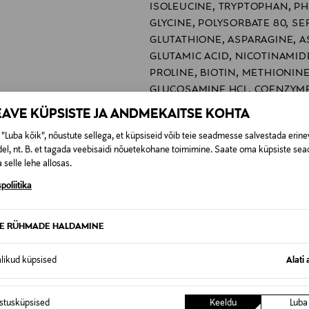
ISOLEUCINE, TRYPTOPHAN, PH
GLYCINE, POLYSORBATE 80, SE
GLUTATHIONE, ASPARAGINE, AS
GLUTAMIC ACID, NICOTINAMID
PROLINE, BIOTIN, METHIONIN
GLUCOSAMINE HCL, COENZYME
THIAMINE DIPHOSPHATE, DIS
EAVE KÜPSISTE JA ANDMEKAITSE KOHTA
ACETATE, INOSITOL, NIACIN, 
"Luba kõik", nõustute sellega, et küpsiseid võib teie seadmesse salvestada erine
CALCIUM PANTOTHENATE, RIB
el, nt. B. et tagada veebisaidi nõuetekohane toimimine. Saate oma küpsiste sead
PHOSPHATE, THIAMINE HCL, FO
 selle lehe allosas.
PRANTSUSMAA
poliitika
3401361057578
TE RÜHMADE HALDAMINE
Sirowa Finland Ltd Oy
Miestentie 9 C, 02150 Espoo, Fi
alikud küpsised
Alati 
kuluttajapalvelu@sirowa.com
istusküpsised
Keeldu
Luba