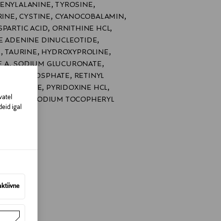
ENYLALANINE, TYROSINE,
RINE, CYSTINE, CYANOCOBALAMIN,
PARTIC ACID, ORNITHINE HCL,
E ADENINE DINUCLEOTIDE,
E, TAURINE, HYDROXYPROLINE,
 A, SODIUM GLUCURONATE,
ODIUM PHOSPHATE, RETINYL
NIACINAMIDE, PYRIDOXINE HCL,
vatel
OFLAVIN, SODIUM TOCOPHERYL
eid igal
LIC ACID
nland
aktiivne