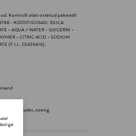
d. Kontrolli alati ostetud pakendil
118786 - KOOSTISOSAD: SILICA
LATE • AQUA / WATER • GLYCERIN •
LYMER • CITRIC ACID • SODIUM
 (F.I.L. C54556/4).
inland
T, juuksepuuder, soeng
vatel
eid igal