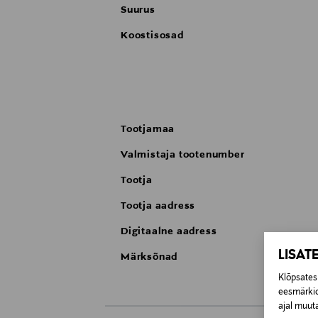
Suurus
Koostisosad
Tootjamaa
Valmistaja tootenumber
Tootja
Tootja aadress
Digitaalne aadress
LISAT
Märksõnad
Klõpsates 
eesmärkid
ajal muuta