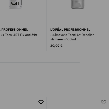
L PROFESSIONNEL
L'ORÉAL PROFESSIONNEL
kk Tecni.ART Fix Anti-frizz
Juuksevaha Tecni.Art Depolish
stiilikreem 100 ml
 Price
Original Price
20,02 €