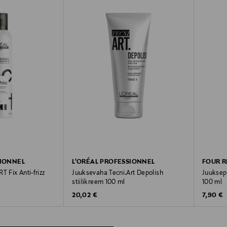
SIONNEL
L'ORÉAL PROFESSIONNEL
FOUR 
T Fix Anti-frizz
Juuksevaha Tecni.Art Depolish
Juuksep
stiilikreem 100 ml
100 ml
Original Price
Original
20,02 €
7,90 €