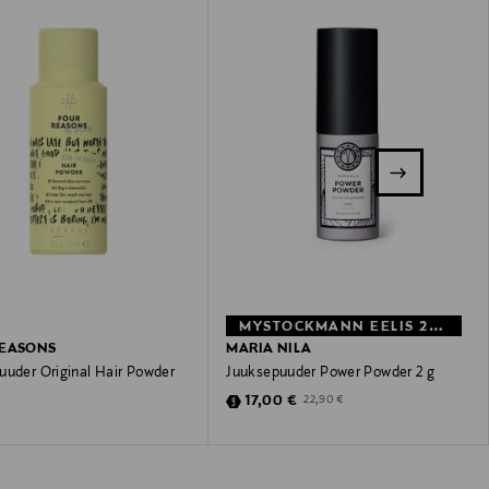
MYSTOCKMANN EELIS 26%
REASONS
MARIA NILA
uuder Original Hair Powder
Juuksepuuder Power Powder 2 g
Discounted Price
Original Price
17,00 €
22,90 €
 Price