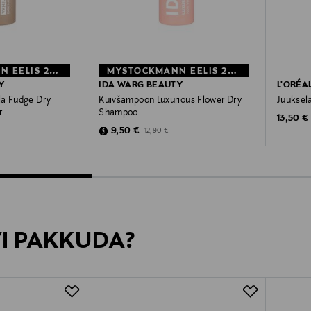
MYSTOCKMANN EELIS 26%
MYSTOCKMANN EELIS 26%
Y
IDA WARG BEAUTY
L'ORÉA
la Fudge Dry
Kuivšampoon Luxurious Flower Dry
Juuksela
r
Shampoo
Original
13,50 €
e
Discounted Price
ice
Original Price
9,50 €
12,90 €
VI PAKKUDA?