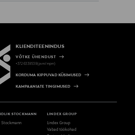
KLIENDITEENINDUS
VÕTKE ÜHENDUST
+372 6339539(pvm/mpm)
KORDUMA KIPPUVAD KÜSIMUSED
KAMPAANIATE TINGIMUSED
NDLIK STOCKMANN
LINDEX GROUP
k Stockmann
Lindex Group
Vabad töökohad