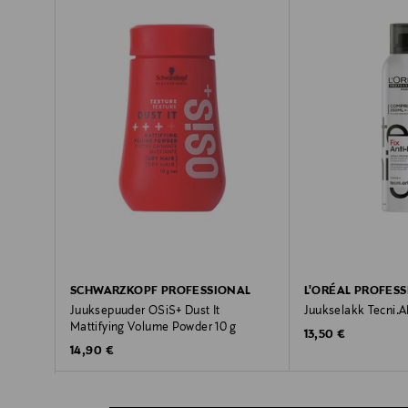
SCHWARZKOPF PROFESSIONAL
L'ORÉAL PROFES
Juuksepuuder OSiS+ Dust It
Juukselakk Tecni.AR
Mattifying Volume Powder 10 g
Original Price
13,50 €
Original Price
14,90 €