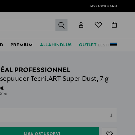
MYSTOCKMANN
label.header.go
ED
PREMIUM
ALLAHINDLUS
OUTLET
EESTI
RÉAL PROFESSIONNEL
sepuuder Tecni.ART Super Dust, 7 g
al Price
 €
€/1kg
ull
ull
LISA OSTUKORVI