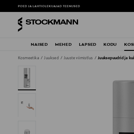
POED JA LAHTIOLEKUAJAD
TEENUSED
NAISED
MEHED
LAPSED
KODU
KOS
Kosmeetika
Juuksed
Juuste viimistlus
Juuksepuudrid ja k