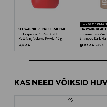
SCHWARZKOPF PROFESSIONAL
IDA WARG BEAUT
Juuksepuuder OSiS+ Dust It
Kuivšampoon Vanil
Mattifying Volume Powder 10 g
Shampoo Dark Hai
Original Price
Discounted Pric
Original Pr
14,90 €
9,50 €
12,90 €
KAS NEED VÕIKSID HU