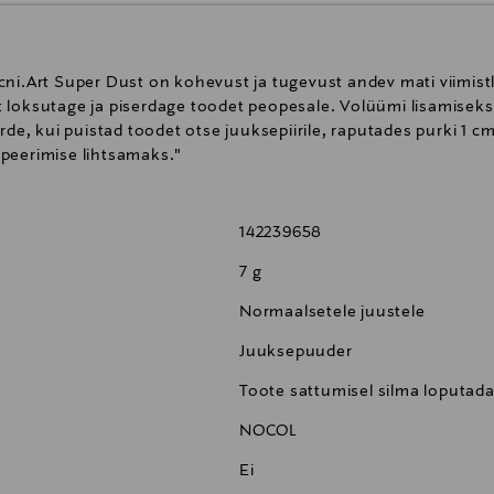
cni.Art Super Dust on kohevust ja tugevust andev mati viimis
 loksutage ja piserdage toodet peopesale. Volüümi lisamisek
urde, kui puistad toodet otse juuksepiirile, raputades purki 1 
peerimise lihtsamaks."
142239658
7 g
Normaalsetele juustele
Juuksepuuder
Toote sattumisel silma loputad
NOCOL
Ei