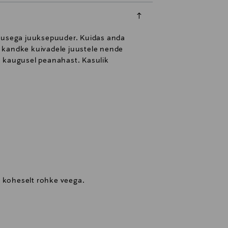
tlusega juuksepuuder. Kuidas anda
s kandke kuivadele juustele nende
cm kaugusel peanahast. Kasulik
a koheselt rohke veega.