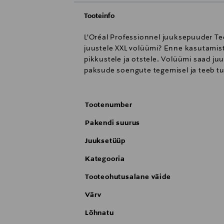
Tooteinfo
L'Oréal Professionnel juuksepuuder Te
juustele XXL volüümi? Enne kasutamist
pikkustele ja otstele. Volüümi saad ju
paksude soengute tegemisel ja teeb tu
Tootenumber
Pakendi suurus
Juuksetüüp
Kategooria
Tooteohutusalane väide
Värv
Lõhnatu