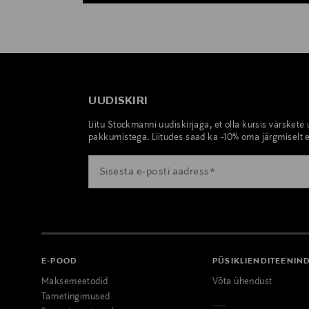
UUDISKIRI
Liitu Stockmanni uudiskirjaga, et olla kursis värskete
pakkumistega. Liitudes saad ka -10% oma järgmiselt e
E-POOD
PÜSIKLIENDITEENIN
Maksemeetodid
Võta ühendust
Tarnetingimused