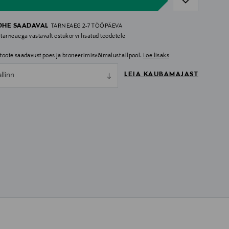
OHE SAADAVAL
TARNEAEG 2-7 TÖÖPÄEVA
 tarneaega vastavalt ostukorvi lisatud toodetele
i toote saadavust poes ja broneerimisvõimalust allpool.
Loe lisaks
LEIA KAUBAMAJAST
allinn