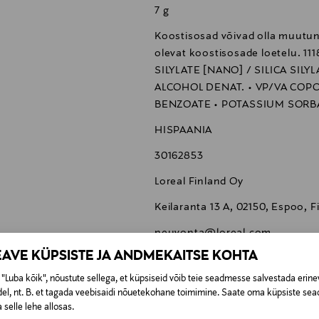
7 g
Koostisosad võivad olla muutunu
olevat koostisosade loetelu. 1
SILYLATE [NANO] / SILICA SILY
ALCOHOL DENAT. • VP/VA COPO
BENZOATE • POTASSIUM SORBATE
HISPAANIA
30162853
Loreal Finland Oy
Keilaranta 13 A, 02150, Espoo, F
neuvonta@loreal.com
EAVE KÜPSISTE JA ANDMEKAITSE KOHTA
L'Oréal Professionnel, Tecni.AR
"Luba kõik", nõustute sellega, et küpsiseid võib teie seadmesse salvestada erine
el, nt. B. et tagada veebisaidi nõuetekohane toimimine. Saate oma küpsiste sead
 selle lehe allosas.