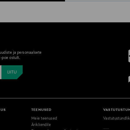
 uudiste ja personaalsete
-poe ostult.
DUS
TEENUSED
VASTUTUSTU
Meie teenused
Vastutustundli
Ärikliendile