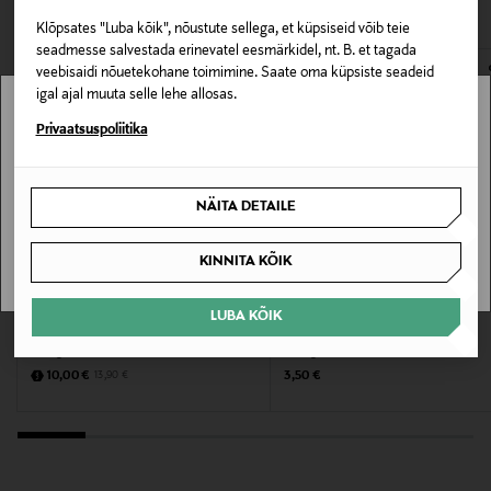
VAATASID KA
avamata originaalpakendis.
Tooteohutusalane väide
Klõpsates "Luba kõik", nõustute sellega, et küpsiseid võib teie
E-POE TAGASTUSED
seadmesse salvestada erinevatel eesmärkidel, nt. B. et tagada
Toote sattumisel silma loputada koheselt rohke
veebisaidi nõuetekohane toimimine. Saate oma küpsiste seadeid
veega.
igal ajal muuta selle lehe allosas.
Stockmann pole Sinu riigis saadaval.
Privaatsuspoliitika
Suurus
Sinu riiki ei ole kohaletoimetamine saadaval.
300 ml
NÄITA DETAILE
SAAN ARU
Tootjamaa
KINNITA KÕIK
PRANTSUSMAA
MYSTOCKMANN EELIS 28%
LUBA KÕIK
Tootja
NESTI DANTE
LV
Dušigeel Thermal Water 300 ml
Dušigeel 250 ml
Loreal Finland Oy
Discounted Price
Original Price
Original Price
10,00 €
3,50 €
13,90 €
Tootja aadress
Keilaranta 13 A, 02150, Espoo, Finland