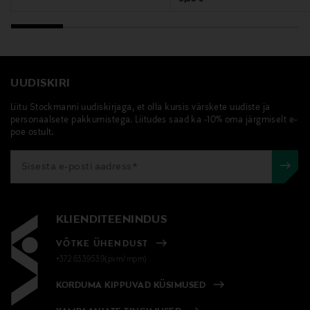
UUDISKIRI
Liitu Stockmanni uudiskirjaga, et olla kursis värskete uudiste ja
personaalsete pakkumistega. Liitudes saad ka -10% oma järgmiselt e-
poe ostult.
KLIENDITEENINDUS
VÕTKE ÜHENDUST
+372 6339539(pvm/mpm)
KORDUMA KIPPUVAD KÜSIMUSED