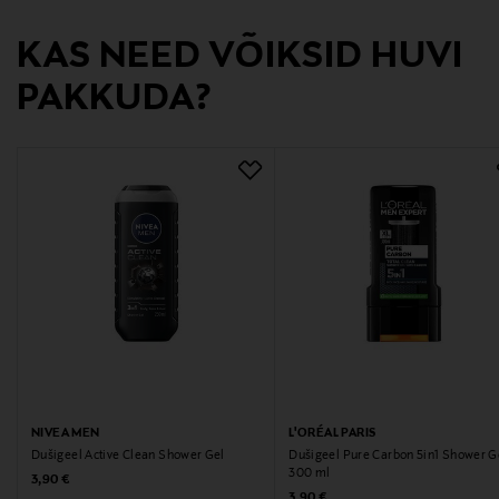
Digitaalne aadress
KAS NEED VÕIKSID HUVI
neuvonta@loreal.com
PAKKUDA?
Märksõnad
L'ORÉAL MEN EXPERT, L'ORÉAL, suihkugeeli, ihonhoito
NIVEA MEN
L'ORÉAL PARIS
Dušigeel Active Clean Shower Gel
Dušigeel Pure Carbon 5in1 Shower G
300 ml
Original Price
3,90 €
Original Price
3,90 €