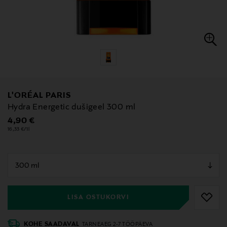
L'ORÉAL PARIS
Hydra Energetic dušigeel 300 ml
Original Price
4,90 €
16,33 €/1l
null
null
LISA OSTUKORVI
KOHE SAADAVAL
TARNEAEG 2-7 TÖÖPÄEVA