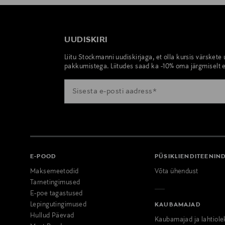
UUDISKIRI
Liitu Stockmanni uudiskirjaga, et olla kursis värskete
pakkumistega. Liitudes saad ka -10% oma järgmiselt e
E-POOD
PÜSIKLIENDITEENIN
Maksemeetodid
Võta ühendust
Tarnetingimused
E-poe tagastused
Lepingutingimused
KAUBAMAJAD
Hullud Päevad
Kaubamajad ja lahtiole