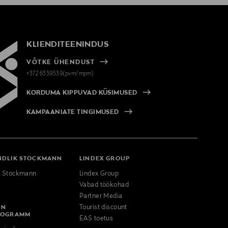
KLIENDITEENINDUS
VÕTKE ÜHENDUST
+372 6339539(pvm/mpm)
KORDUMA KIPPUVAD KÜSIMUSED
KAMPAANIATE TINGIMUSED
NDLIK STOCKMANN
LINDEX GROUP
k Stockmann
Lindex Group
Vabad töökohad
Partner Media
NN
Tourist discount
ROGRAMM
EAS toetus