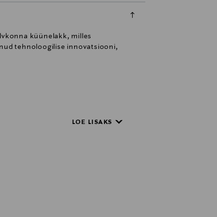
õlvkonna küünelakk, milles
ud tehnoloogilise innovatsiooni,
LOE LISAKS