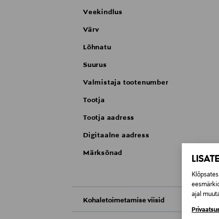
Veekindlus
Värv
Lõhnatu
Suurus
Valmistaja tootenumber
Tootja
Tootja aadress
Digitaalne aadress
Märksõnad
LISAT
Klõpsates 
eesmärkid
ajal muuta
Kohaletoimetamise viisid
Privaatsus
Kättesaamine poest