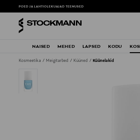
POED JA LAHTIOLEKUAJAD
TEENUSED
NAISED
MEHED
LAPSED
KODU
KOS
Kosmeetika
Meigitarbed
Küüned
Küünelakid