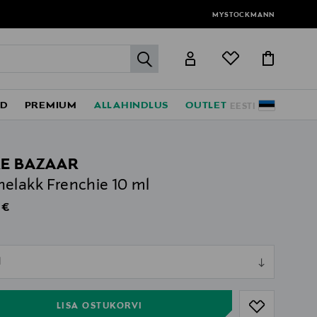
MYSTOCKMANN
label.header.go
ED
PREMIUM
ALLAHINDLUS
OUTLET
EESTI
E BAZAAR
elakk Frenchie 10 ml
al Price
 €
ull
l
ull
LISA OSTUKORVI