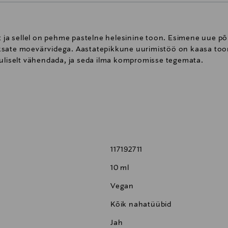
lt ja sellel on pehme pastelne helesinine toon. Esimene uue p
ksate moevärvidega. Aastatepikkune uurimistöö on kaasa toon
luliselt vähendada, ja seda ilma kompromisse tegemata.
maldehüüdi jääke, tolueeni, kamprit, dibutüülftalaate (ftalaate).
117192711
10 ml
Vegan
Kõik nahatüübid
Jah