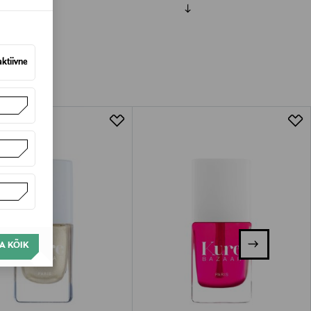
amisest. Suletud pakendis toodete puhul
vad olema avamata originaalpakendis.
aktiivne
A KÕIK