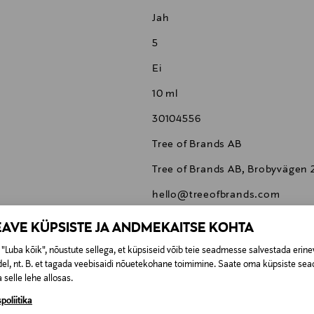
Jah
5
Ei
10 ml
30104556
Tree of Brands AB
Tree of Brands AB, Brobyvägen 
hello@treeofbrands.com
Kure Bazaar, küünelakk, küüne
EAVE KÜPSISTE JA ANDMEKAITSE KOHTA
"Luba kõik", nõustute sellega, et küpsiseid võib teie seadmesse salvestada erine
el, nt. B. et tagada veebisaidi nõuetekohane toimimine. Saate oma küpsiste sead
 selle lehe allosas.
poliitika
0,00 €