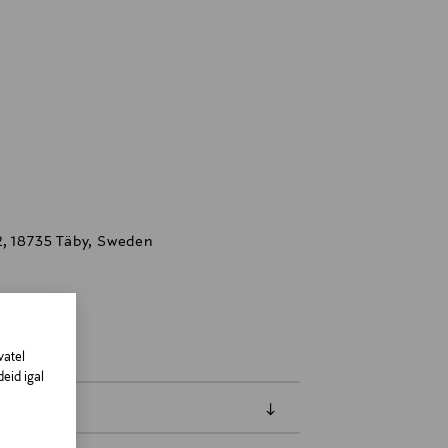
2, 18735 Täby, Sweden
d,
vatel
eid igal