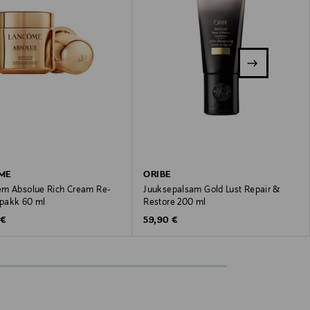
ME
ORIBE
m Absolue Rich Cream Re-
Juuksepalsam Gold Lust Repair &
tepakk 60 ml
Restore 200 ml
 Price
Original Price
 €
59,90 €