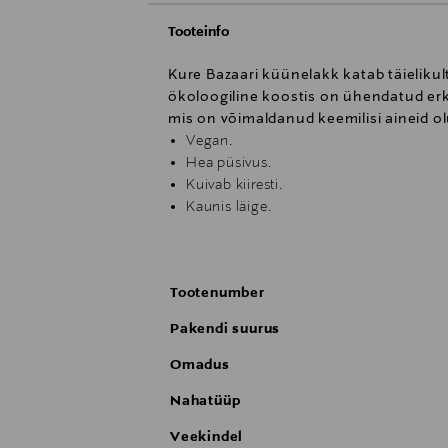
Tooteinfo
Kure Bazaari küünelakk katab täieliku
ökoloogiline koostis on ühendatud er
mis on võimaldanud keemilisi aineid o
Vegan.
Hea püsivus.
Kuivab kiiresti.
Kaunis läige.
Küünelakk ei sisalda formaldehüüdi, for
Tootenumber
Pakendi suurus
Omadus
Nahatüüp
Veekindel