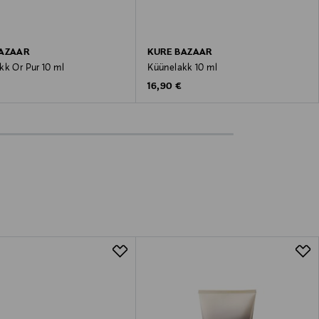
BAZAAR
KURE BAZAAR
kk Or Pur 10 ml
Küünelakk 10 ml
 Price
Original Price
16,90 €