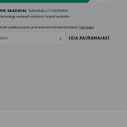
OHE SAADAVAL
TARNEAEG 2-7 TÖÖPÄEVA
 tarneaega vastavalt ostukorvi lisatud toodetele
i toote saadavust poes ja broneerimisvõimalust allpool.
Loe lisaks
LEIA KAUBAMAJAST
allinn