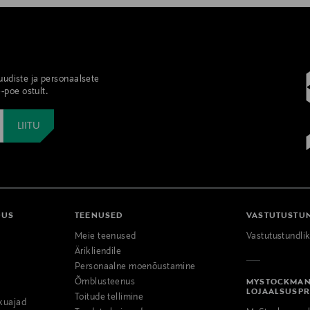
 uudiste ja personaalsete
-poe ostult.
DUS
TEENUSED
VASTUTUSTU
Meie teenused
Vastutustundli
Ärikliendile
Personaalne moenõustamine
Õmblusteenus
MYSTOCKMA
LOJAALSUSP
Toitude tellimine
kuajad