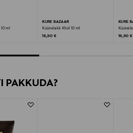
KURE BAZAAR
KURE 
 10 ml
Küünelakk Khol 10 ml
Küünela
Original Price
Original
16,90 €
16,90 €
VI PAKKUDA?