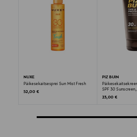
NUXE
PIZ BUIN
Päikesekaitsesprei Sun Mist Fresh
Päikesekaitsekree
SPF 30 Sunscreen,
Original Price
52,00 €
Original Price
23,00 €