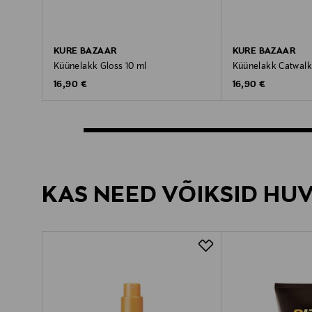
KURE BAZAAR
KURE BAZAAR
Küünelakk Gloss 10 ml
Küünelakk Catwalk
Original Price
Original Price
16,90 €
16,90 €
KAS NEED VÕIKSID HU