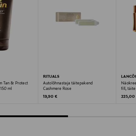
RITUALS
LANCÔ
m Tan & Protect
Autolõhnastaja täitepakend
Näokree
 150 ml
Cashmere Rose
fill, täi
Original Price
Original
19,90 €
225,00