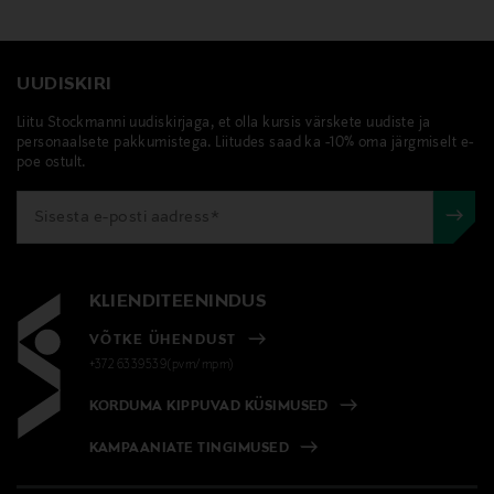
Digitaalne aadress
UUDISKIRI
hello@treeofbrands.com
Liitu Stockmanni uudiskirjaga, et olla kursis värskete uudiste ja
Märksõnad
personaalsete pakkumistega. Liitudes saad ka -10% oma järgmiselt e-
poe ostult.
Kure Bazaar, küünelakk, küüned, vegan
KLIENDITEENINDUS
VÕTKE ÜHENDUST
+372 6339539(pvm/mpm)
KORDUMA KIPPUVAD KÜSIMUSED
KAMPAANIATE TINGIMUSED