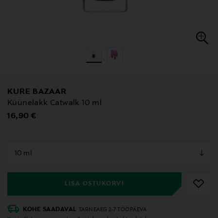
KURE BAZAAR
Küünelakk Catwalk 10 ml
Original Price
16,90 €
null
null
LISA OSTUKORVI
KOHE SAADAVAL
TARNEAEG 2-7 TÖÖPÄEVA