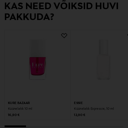
KAS NEED VÕIKSID HUVI
11
PAKKUDA?
Lõhnatu
Ei
Suurus
10 ml
Valmistaja tootenumber
30101944
Tootja
Tree of Brands AB
KURE BAZAAR
ESSIE
Küünelakk 10 ml
Küünelakk Expressie, 10 ml
Original Price
Original Price
16,90 €
12,90 €
Tootja aadress
Tree of Brands AB, Brobyvägen 2, 18735 Täby, Sweden