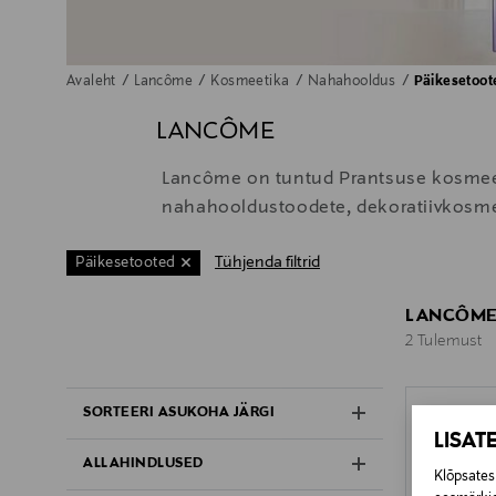
Avaleht
Lancôme
Kosmeetika
Nahahooldus
Päikesetoot
LANCÔME
Lancôme on tuntud Prantsuse kosmeetik
nahahooldustoodete, dekoratiivkosmee
Tühjenda filtrid
Päikesetooted
LANCÔME 
2 Tulemust
2 Tulemust
SORTEERI ASUKOHA JÄRGI
LISAT
ALLAHINDLUSED
Klõpsates 