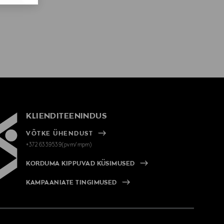
KLIENDITEENINDUS
VÕTKE ÜHENDUST
+372 6339539(pvm/mpm)
KORDUMA KIPPUVAD KÜSIMUSED
KAMPAANIATE TINGIMUSED