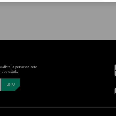
 uudiste ja personaalsete
-poe ostult.