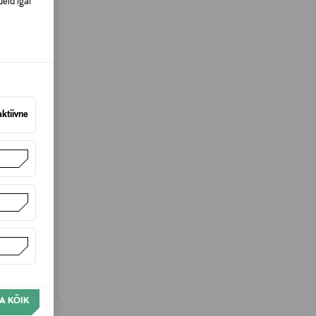
eid igal
aktiivne
pra
A KÕIK