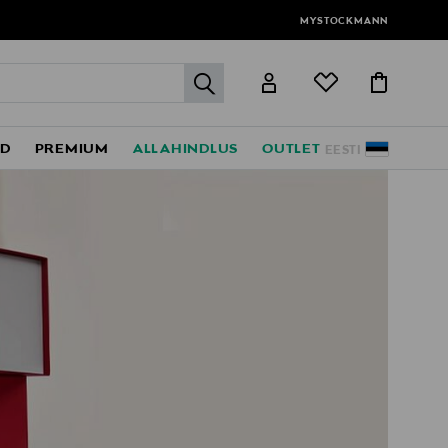
MYSTOCKMANN
label.header.go
ED
PREMIUM
ALLAHINDLUS
OUTLET
EESTI