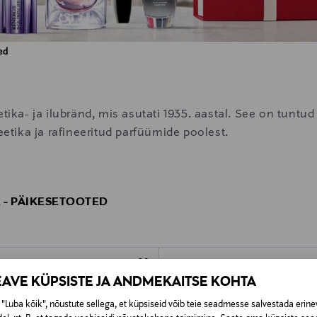
ed
a- ja ilubränd, mis asutati 1935. aastal. See on tuntud
tika ja rafineeritud parfüümide poolest.
- PÄIKESETOOTED
EAVE KÜPSISTE JA ANDMEKAITSE KOHTA
"Luba kõik", nõustute sellega, et küpsiseid võib teie seadmesse salvestada erine