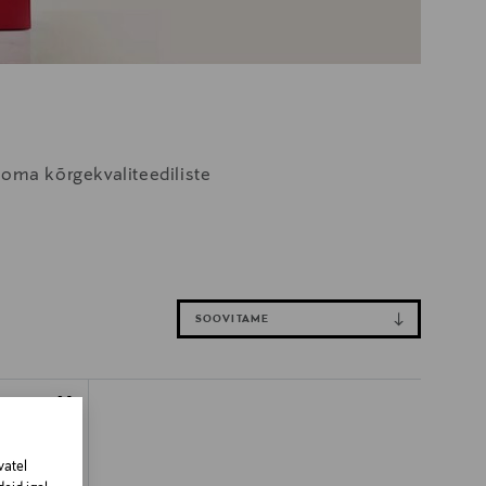
 oma kõrgekvaliteediliste
SOOVITAME
vatel