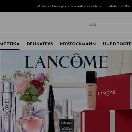
Tasuta tarne pakiautomaati kõikidele tellimustele üle 120€!
MEETIKA
DELIKATESS
MYSTOCKMANN
UUED TOOT