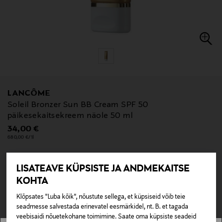
LANCÔME
Soleil Bronzer Sun BB Cream SPF 50
päikesekaitsekreem näole 50 ml
Original Price
34,00 €
680,00 €/1l
LISATEAVE KÜPSISTE JA ANDMEKAITSE
null
null
KOHTA
Klõpsates "Luba kõik", nõustute sellega, et küpsiseid võib teie
LISA OSTUKORVI
seadmesse salvestada erinevatel eesmärkidel, nt. B. et tagada
veebisaidi nõuetekohane toimimine. Saate oma küpsiste seadeid