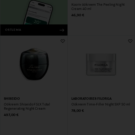
Kooriv öökreem The Peeling Night
Cream 40 ml
Original Price
46,90 €
OSTLEMA
SHISEIDO
LABORATOIRES FILORGA
Öökreem Shiseido FSLX Total
Öökreem Time-Filler Night 5XP 50 ml
Regenerating Night Cream
Original Price
78,00 €
Original Price
497,00 €