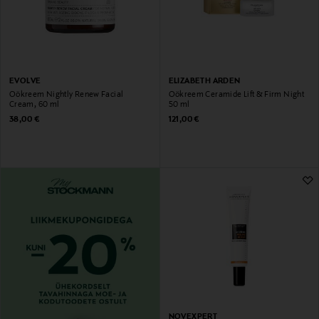
EVOLVE
ELIZABETH ARDEN
Öökreem Nightly Renew Facial
Öökreem Ceramide Lift & Firm Night
Cream, 60 ml
50 ml
Original Price
Original Price
38,00 €
121,00 €
NOVEXPERT