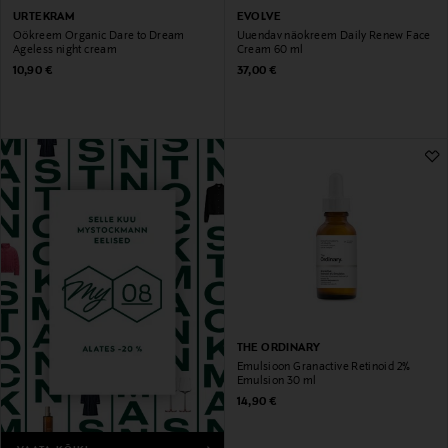
URTEKRAM
EVOLVE
Öökreem Organic Dare to Dream
Uuendav näokreem Daily Renew Face
Ageless night cream
Cream 60 ml
Original Price
Original Price
10,90 €
37,00 €
THE ORDINARY
Emulsioon Granactive Retinoid 2%
Emulsion 30 ml
Original Price
14,90 €