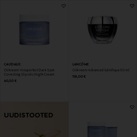
CAUDALIE
LANCÔME
Öökreem Vinoperfect Dark Spot
Öökreem Advanced Génifique 50 ml
Correcting Glycolic Night Cream
Original Price
118,00 €
Original Price
40,50 €
UUDISTOOTED