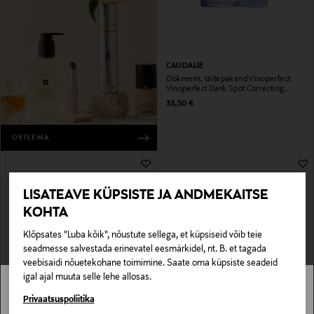
CAUDALIE
Öökreem, täitepakend Vinoperfect
Vinoperfect Dark Spot Correcting
Glycolic Night Cream Refill
Original Price
33,50 €
OSTLEMA
LISATEAVE KÜPSISTE JA ANDMEKAITSE
KOHTA
Klõpsates "Luba kõik", nõustute sellega, et küpsiseid võib teie
seadmesse salvestada erinevatel eesmärkidel, nt. B. et tagada
veebisaidi nõuetekohane toimimine. Saate oma küpsiste seadeid
igal ajal muuta selle lehe allosas.
CLARINS
ESTÉE LAUDER
Stockmann pole Sinu riigis saadaval.
Privaatsuspoliitika
Öökreem, täitepakend Extra-Firming
NightWear Plus Anti-Oxidant Night