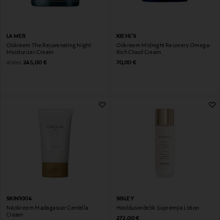
LA MER
KIEHL'S
Öökreem The Rejuvenating Night
Öökreem Midnight Recovery Omega-
Moisturizer Cream
Rich Cloud Cream
Original Price
Original Price
alates
245,00 €
70,00 €
SKIN1004
SISLEY
Näokreem Madagascar Centella
Hooldusvedelik Supremÿa Lotion
Cream
Original Price
272,00 €