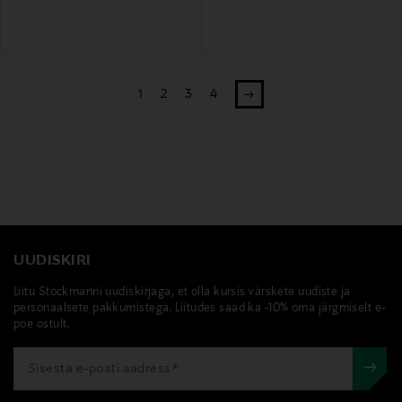
1
2
3
4
UUDISKIRI
Liitu Stockmanni uudiskirjaga, et olla kursis värskete uudiste ja
personaalsete pakkumistega. Liitudes saad ka -10% oma järgmiselt e-
poe ostult.