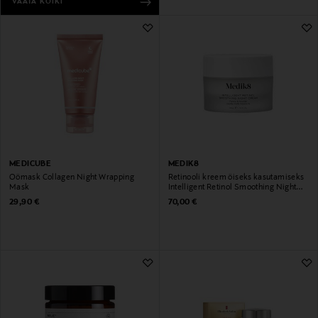
VAATA KÕIKI
MEDICUBE
MEDIK8
Öömask Collagen Night Wrapping
Retinooli kreem öiseks kasutamiseks
Mask
Intelligent Retinol Smoothing Night
Cream, 50 ml
Original Price
Original Price
29,90 €
70,00 €