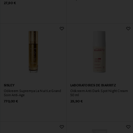
Original Price
27,90 €
SISLEY
LABORATOIRES DE BIARRITZ
Öökreem Supremya La Nuit Le Grand
Öökreem Anti Dark Spot Night Cream
Soin Anti-Age
50 ml
Original Price
Original Price
770,00 €
29,90 €