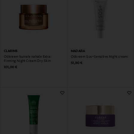
CLARINS
MADARA
Öökreem kuivale nahale Extra-
Öökreem Sos+Sensitive Night cream
Firming Night Cream Dry Skin
Original Price
51,90 €
Original Price
101,00 €