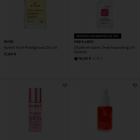
MYSTOCKMANN EELIS 21%
NUXE
HADA LABO
Kuivõli Huile Prodigieuse Dry Oil
Õlipõhine toonik Deep Nourishing Oil
Essence
Original Price
17,00 €
Discounted Price
Original Price
18,00 €
22,90 €