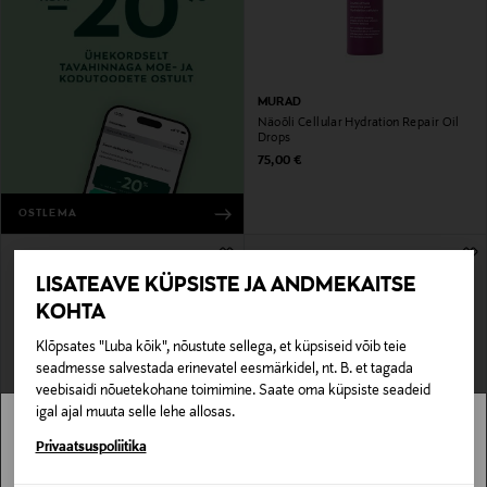
MURAD
Näoõli Cellular Hydration Repair Oil
Drops
Original Price
75,00 €
OSTLEMA
LISATEAVE KÜPSISTE JA ANDMEKAITSE
KOHTA
Klõpsates "Luba kõik", nõustute sellega, et küpsiseid võib teie
seadmesse salvestada erinevatel eesmärkidel, nt. B. et tagada
veebisaidi nõuetekohane toimimine. Saate oma küpsiste seadeid
igal ajal muuta selle lehe allosas.
Stockmann pole Sinu riigis saadaval.
Privaatsuspoliitika
DR.HAUSCHKA
NUXE
Õliseerum Regenerating Oil Serum
Mitmeotstarbeline kuivõli Huile