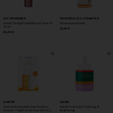
OLE HENRIKSEN
I'M NORDIC ECO COSMETICS
Näoõli Strength HydraBarrier Face Oil
Kibuvitsaseemneõli
30 ml
Original Price
27,00 €
Original Price
65,00 €
LUMENE
DJUSIE
Seerumite komplekt Valo Nordic-C
Näoõli Fruit Glaze Vitalising &
Essence + Night Serum Duo Set 2 x 30
Brightening