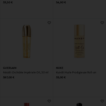
ml
Original Price
Original Price
33,50 €
54,90 €
GUERLAIN
NUXE
Näoõli Orchidée Impériale Oil, 30 ml
Kuivõli Huile Prodigieuse Roll-on
Original Price
Original Price
397,00 €
33,00 €