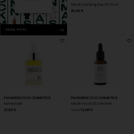
Näoõli Clarifying Day Oil 18 ml
Original Price
26,90 €
VAATA KÕIKI
I'M NORDIC ECO COSMETICS
I'M NORDIC ECO COSMETICS
Kameeliaõli
Näoõli Facial Oil Sensitive
Original Price
Original Price
alates
27,00 €
12,00 €