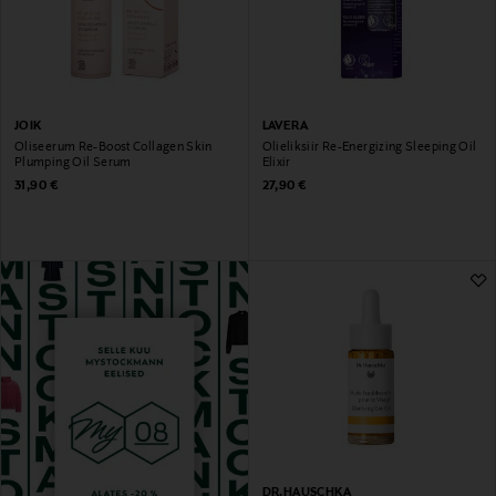
JOIK
LAVERA
Õliseerum Re-Boost Collagen Skin
Õlieliksiir Re-Energizing Sleeping Oil
Plumping Oil Serum
Elixir
Original Price
Original Price
31,90 €
27,90 €
DR.HAUSCHKA