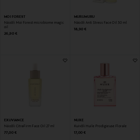
MOI FOREST
MURUMURU
Näoõli Moi Forest microbiome magic
Näoõli Anti Stress Face Oil 30 ml
oil
Original Price
18,90 €
Original Price
26,90 €
EXUVIANCE
NUXE
Näoõli CitraFirm Face Oil 27 ml
Kuivõli Huile Prodigieuse Florale
Original Price
Original Price
77,00 €
17,00 €