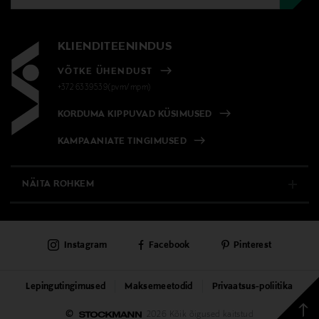
KLIENDITEENINDUS
VÕTKE ÜHENDUST
+372 6339539(pvm/mpm)
KORDUMA KIPPUVAD KÜSIMUSED
KAMPAANIATE TINGIMUSED
NÄITA ROHKEM
E-POOD
Instagram
Facebook
Pinterest
PÜSIKLIENDITEENINDUS
KAUBAMAJAD
Lepingutingimused
Maksemeetodid
Privaatsus-poliitika
Tagas
©
2026 Kõik õigused kaitstud
TEENUSED