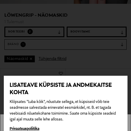
LÖWENGRIP - NÄOMASKID
1 Tulemust
SORTEERI
2
BRÄND
1
Tühjenda filtrid
Näomaskid
1 Tulemust
LISATEAVE KÜPSISTE JA ANDMEKAITSE
KOHTA
Klõpsates "Luba kõik", nõustute sellega, et küpsiseid võib teie
seadmesse salvestada erinevatel eesmärkidel, nt. B. et tagada
veebisaidi nõuetekohane toimimine. Saate oma küpsiste seadeid
igal ajal muuta selle lehe allosas.
Stockmann pole Sinu riigis saadaval.
Privaatsuspoliitika
LÖWENGRIP