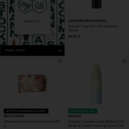
LABORATOIRES FILORGA
Seerum Time Filler 5XP Intensive
Serum
Original Price
85,00 €
VAATA KÕIKI
MYSTOCKMANN EELIS 49%
SOODUSTUS 31%
NESTI DANTE
RITUALS
Tükiseep Florentine Rose & Peony 250
Dušigeel Summer Limited Edition The
g
Ritual of Seshen Foaming Shower Gel