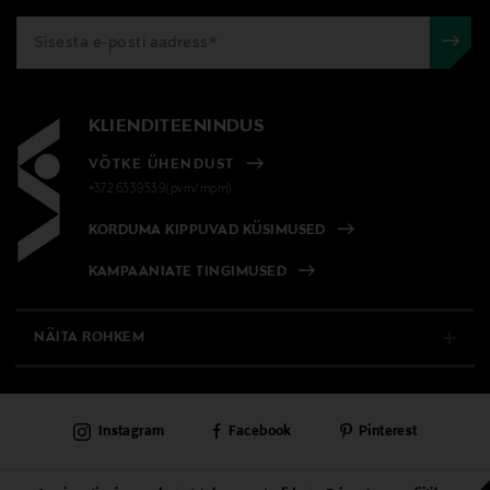
KLIENDITEENINDUS
VÕTKE ÜHENDUST
+372 6339539(pvm/mpm)
KORDUMA KIPPUVAD KÜSIMUSED
KAMPAANIATE TINGIMUSED
NÄITA ROHKEM
E-POOD
Instagram
Facebook
Pinterest
PÜSIKLIENDITEENINDUS
KAUBAMAJAD