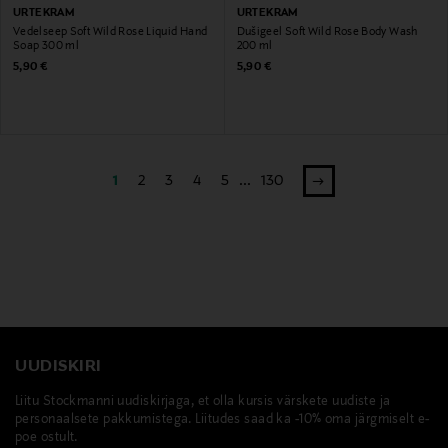
URTEKRAM
URTEKRAM
Vedelseep Soft Wild Rose Liquid Hand
Dušigeel Soft Wild Rose Body Wash
Soap 300 ml
200 ml
Original Price
Original Price
5,90 €
5,90 €
1
2
3
4
5
...
130
UUDISKIRI
Liitu Stockmanni uudiskirjaga, et olla kursis värskete uudiste ja
personaalsete pakkumistega. Liitudes saad ka -10% oma järgmiselt e-
poe ostult.