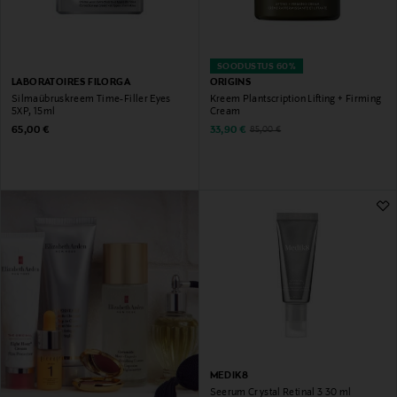
SOODUSTUS 60%
LABORATOIRES FILORGA
ORIGINS
Silmaübruskreem Time-Filler Eyes
Kreem Plantscription Lifting + Firming
5XP, 15ml
Cream
Original Price
Discounted Price
Original Price
65,00 €
33,90 €
85,00 €
MEDIK8
Seerum Crystal Retinal 3 30 ml