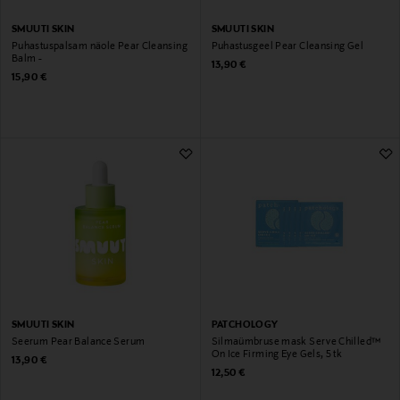
SMUUTI SKIN
SMUUTI SKIN
Puhastuspalsam näole Pear Cleansing
Puhastusgeel Pear Cleansing Gel
Balm -
Original Price
13,90 €
Original Price
15,90 €
SMUUTI SKIN
PATCHOLOGY
Seerum Pear Balance Serum
Silmaümbruse mask Serve Chilled™
On Ice Firming Eye Gels, 5 tk
Original Price
13,90 €
Original Price
12,50 €