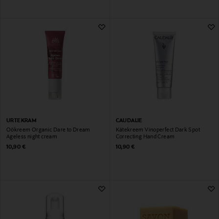
URTEKRAM
CAUDALIE
Öökreem Organic Dare to Dream
Kätekreem Vinoperfect Dark Spot
Ageless night cream
Correcting Hand Cream
Original Price
Original Price
10,90 €
10,90 €