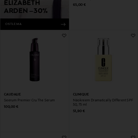
ELIZABETH
Original Price
65,00 €
ARDEN –30%
OSTLEMA
CAUDALIE
CLINIQUE
Seerum Premier Cru The Serum
Näokreem Dramatically Different SPF
50, 75 ml
Original Price
100,00 €
Original Price
51,90 €