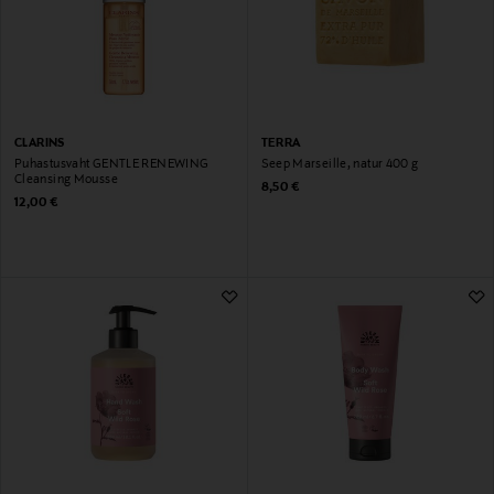
CLARINS
TERRA
Puhastusvaht GENTLE RENEWING
Seep Marseille, natur 400 g
Cleansing Mousse
Original Price
8,50 €
Original Price
12,00 €