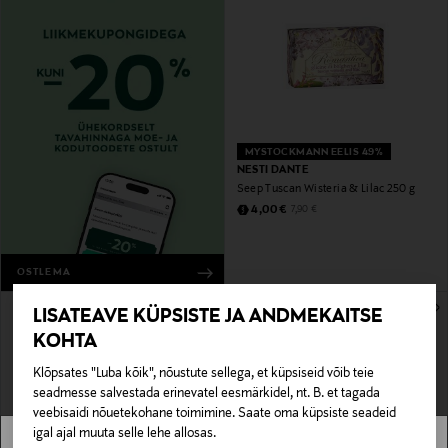
MYSTOCKMANN EELIS 49%
NESTI DANTE
Seep Tuscan Wisteria & Lilac 250 g
Discounted Price
Original Price
4,00 €
7,90 €
OSTLEMA
LISATEAVE KÜPSISTE JA ANDMEKAITSE
KOHTA
Klõpsates "Luba kõik", nõustute sellega, et küpsiseid võib teie
seadmesse salvestada erinevatel eesmärkidel, nt. B. et tagada
veebisaidi nõuetekohane toimimine. Saate oma küpsiste seadeid
igal ajal muuta selle lehe allosas.