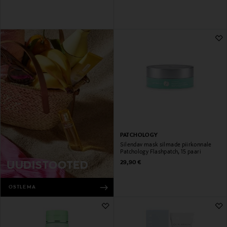
PATCHOLOGY
Silendav mask silmade piirkonnale
Patchology Flashpatch, 15 paari
Original Price
29,90 €
UUDISTOOTED
OSTLEMA