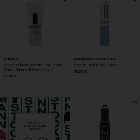
CLINIQUE
LABORATOIRES FILORGA
Clinique'i kooriv kreem 7 Day Scrub
Seerum Hydra-Hyal Serum
Cream Rinse-Off Formula 15 ml
Original Price
70,00 €
Original Price
13,00 €