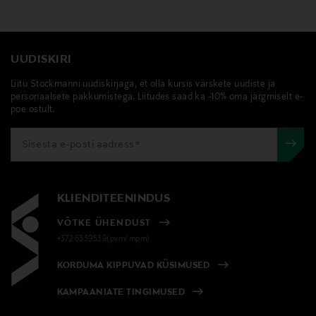
UUDISKIRI
Liitu Stockmanni uudiskirjaga, et olla kursis värskete uudiste ja
personaalsete pakkumistega. Liitudes saad ka -10% oma järgmiselt e-
poe ostult.
KLIENDITEENINDUS
VÕTKE ÜHENDUST
+372 6339539(pvm/mpm)
KORDUMA KIPPUVAD KÜSIMUSED
KAMPAANIATE TINGIMUSED