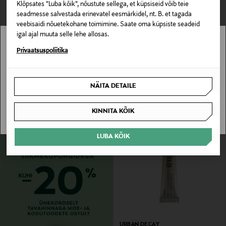
Klõpsates "Luba kõik", nõustute sellega, et küpsiseid võib teie
seadmesse salvestada erinevatel eesmärkidel, nt. B. et tagada
veebisaidi nõuetekohane toimimine. Saate oma küpsiste seadeid
igal ajal muuta selle lehe allosas.
Stockmann pole Sinu riigis saadaval.
Privaatsuspoliitika
LUMENE
CLINIQUE
Lauvärvi aluskreem Eyeshadow
Praimer Clinique Lash Building Primer
Sinu riiki ei ole kohaletoimetamine saadaval.
Primer
4,8 ml
Original Price
Original Price
9,90 €
31,00 €
NÄITA DETAILE
SAAN ARU
KINNITA KÕIK
LUBA KÕIK
URBAN DECAY