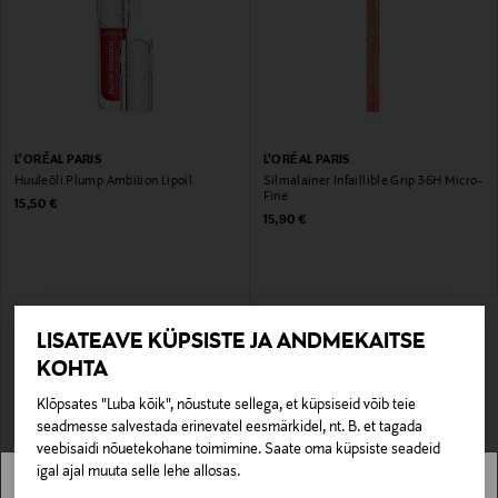
L'ORÉAL PARIS
L'ORÉAL PARIS
Huuleõli Plump Ambition Lipoil
Silmalainer Infaillible Grip 36H Micro-
Fine
Original Price
15,50 €
Original Price
15,90 €
LISATEAVE KÜPSISTE JA ANDMEKAITSE
KOHTA
Klõpsates "Luba kõik", nõustute sellega, et küpsiseid võib teie
seadmesse salvestada erinevatel eesmärkidel, nt. B. et tagada
veebisaidi nõuetekohane toimimine. Saate oma küpsiste seadeid
igal ajal muuta selle lehe allosas.