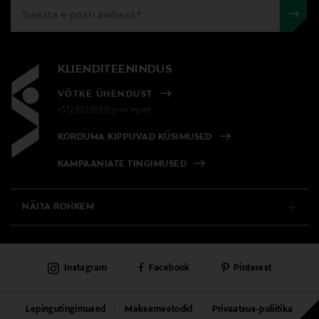
KLIENDITEENINDUS
VÕTKE ÜHENDUST
+372 6339539(pvm/mpm)
KORDUMA KIPPUVAD KÜSIMUSED
KAMPAANIATE TINGIMUSED
NÄITA ROHKEM
E-POOD
Instagram
Facebook
Pinterest
PÜSIKLIENDITEENINDUS
KAUBAMAJAD
Lepingutingimused
Maksemeetodid
Privaatsus-poliitika