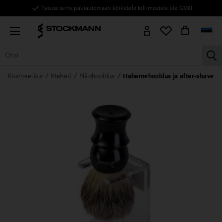
Tasuta tarne pakiautomaati kõikidele tellimustele üle 120€!
Menu
la
KÕIK TOOTED
NAISED
MEHED
LAPSED
KODU
KOSMEE
Kosmeetika
Mehed
Näohooldus
Habemehooldus ja after-shave