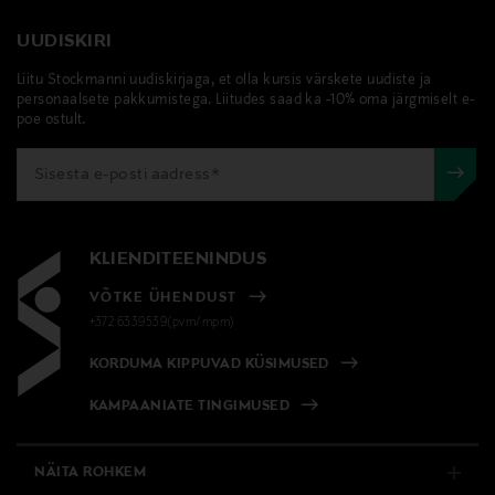
UUDISKIRI
Liitu Stockmanni uudiskirjaga, et olla kursis värskete uudiste ja
personaalsete pakkumistega. Liitudes saad ka -10% oma järgmiselt e-
poe ostult.
KLIENDITEENINDUS
VÕTKE ÜHENDUST
+372 6339539(pvm/mpm)
KORDUMA KIPPUVAD KÜSIMUSED
KAMPAANIATE TINGIMUSED
NÄITA ROHKEM