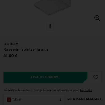
DUROY
Raseerimispintsel ja alus
Original Price
41,90 €
null
null
LISA OSTUKORVI
Kontrolli toote saadavust poes ja broneerimisvõimalust allpool.
Loe lisaks
LEIA KAUBAMAJAST
Tallinn