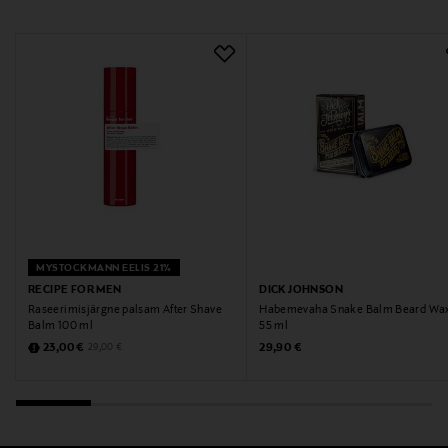
MYSTOCKMANN EELIS 21%
RECIPE FOR MEN
DICK JOHNSON
Raseerimisjärgne palsam After Shave
Habemevaha Snake Balm Beard Wax
Balm 100 ml
55 ml
Discounted Price
Original Price
Original Price
23,00 €
29,90 €
29,00 €