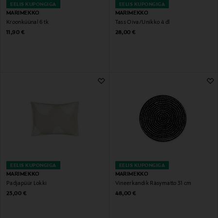
EELIS KUPONGIGA
EELIS KUPONGIGA
MARIMEKKO
MARIMEKKO
Kroonküünal 6 tk
Tass Oiva/Unikko 4 dl
Original Price
Original Price
11,90 €
28,00 €
EELIS KUPONGIGA
EELIS KUPONGIGA
MARIMEKKO
MARIMEKKO
Padjapüür Lokki
Vineerkandik Räsymatto 31 cm
Original Price
Original Price
23,00 €
48,00 €