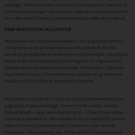
jalajälge. Eetilised tootmismeetodid ja läbipaistev tarneahel
on Marimekko tegevuse aluseks, tagades, et nende tooted
on mitte ainult ilusad, vaid ka vastutustundlikult toodetud.
INSPIRATSIOON JA LOOVUS
Marimekko on inspiratsiooniallikas, mis julgustab inimesi
mõtlema suurelt ja väljendama end kartmatult. Brändi
värvikad ja unikaalsed mustrid annavad kandjale võimaluse
väljendada oma isikupära ja loomingulisust, olgu see siis
igapäevaelus või pidulikel puhkudel. Marimekko julgustab
meid leidma ilu ja rõõmu väikestes asjades ning vaatama
maailma läbi värvilise ja optimistliku prisma.
Marimekko on bränd, mis on muutnud moemaailma oma
julguse ja originaalsusega. See on näide sellest, kuidas
lihtsad ideed – nagu värvid ja mustrid – võivad luua midagi
suurt ja inspireerivat. Marimekko kutsub meid kõiki olema
julged, loovad ja enesekindlad, elades elu täis värve ja
mustreid. See on bränd, mis mitte ainult ei kaunista meie