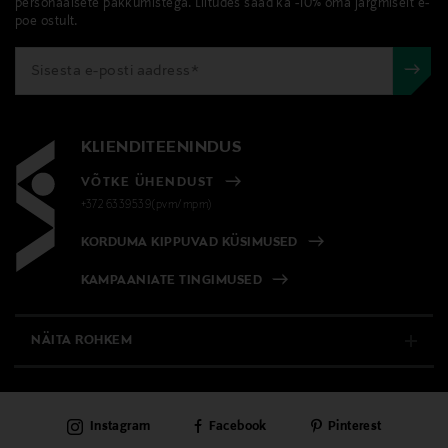
personaalsete pakkumistega. Liitudes saad ka -10% oma järgmiselt e-
poe ostult.
KLIENDITEENINDUS
VÕTKE ÜHENDUST
+372 6339539(pvm/mpm)
KORDUMA KIPPUVAD KÜSIMUSED
KAMPAANIATE TINGIMUSED
NÄITA ROHKEM
E-POOD
Instagram
Facebook
Pinterest
PÜSIKLIENDITEENINDUS