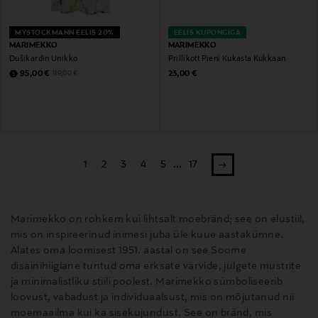
MYSTOCKMANN EELIS 20%
EELIS KUPONGIGA
MARIMEKKO
MARIMEKKO
Dušikardin Unikko
Prillikott Pieni Kukasta Kukkaan
Discounted Price
Original Price
Original Price
95,00 €
23,00 €
119,00 €
1
2
3
4
5
...
17
Marimekko on rohkem kui lihtsalt moebränd; see on elustiil,
mis on inspireerinud inimesi juba üle kuue aastakümne.
Alates oma loomisest 1951. aastal on see Soome
disainihiiglane tuntud oma erksate värvide, julgete mustrite
ja minimalistliku stiili poolest. Marimekko sümboliseerib
loovust, vabadust ja individuaalsust, mis on mõjutanud nii
moemaailma kui ka sisekujundust. See on bränd, mis