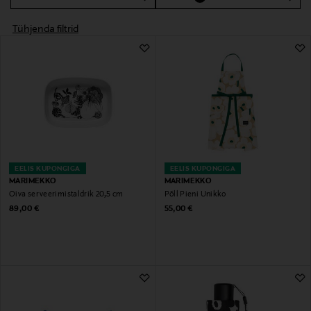
Tühjenda filtrid
EELIS KUPONGIGA
EELIS KUPONGIGA
MARIMEKKO
MARIMEKKO
Oiva serveerimistaldrik 20,5 cm
Põll Pieni Unikko
Original Price
Original Price
89,00 €
55,00 €