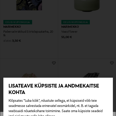
EELIS KUPONGIGA
EELIS KUPONGIGA
MARIMEKKO
MARIMEKKO
Pabersalvrätikud Siirtolapuutarha, 20
Vaas Flower
tk
Original Price
55,00 €
Original Price
alates
3,50 €
LISATEAVE KÜPSISTE JA ANDMEKAITSE
KOHTA
Klõpsates "Luba kõik", nõustute sellega, et küpsiseid võib teie
seadmesse salvestada erinevatel eesmärkidel, nt. B. et tagada
EELIS KUPONGIGA
EELIS KUPONGIGA
veebisaidi nõuetekohane toimimine. Saate oma küpsiste seadeid
MARIMEKKO
MARIMEKKO