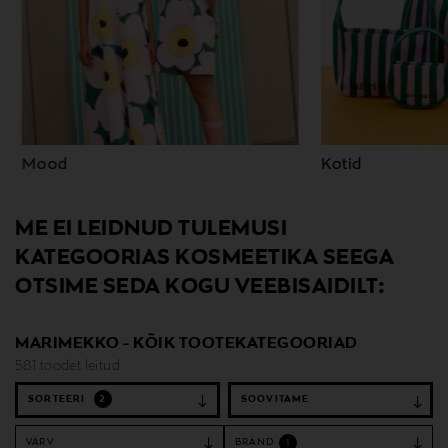
Mood
Kotid
ME EI LEIDNUD TULEMUSI
KATEGOORIAS KOSMEETIKA SEEGA
OTSIME SEDA KOGU VEEBISAIDILT:
MARIMEKKO - KÕIK TOOTEKATEGOORIAD
581 toodet leitud
SORTEERI
2
VÄRV
BRÄND
1