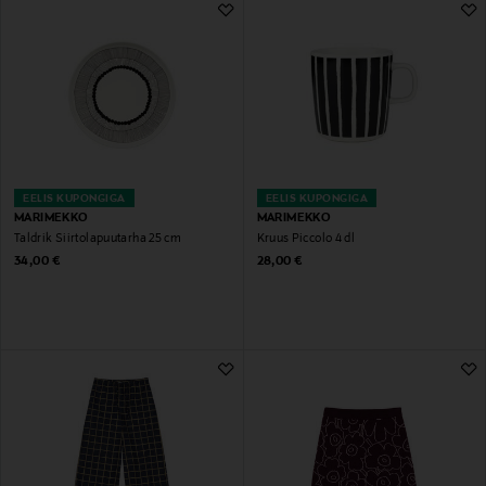
EELIS KUPONGIGA
EELIS KUPONGIGA
MARIMEKKO
MARIMEKKO
Taldrik Siirtolapuutarha 25 cm
Kruus Piccolo 4 dl
Original Price
Original Price
34,00 €
28,00 €