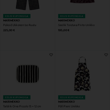
EELIS KUPONGIGA
EELIS KUPONGIGA
MARIMEKKO
MARIMEKKO
Püksid Ukkonen Iso Ruutu
Seelik Toistuva Piirto Unikko
Original Price
Original Price
225,00 €
195,00 €
EELIS KUPONGIGA
EELIS KUPONGIGA
MARIMEKKO
MARIMEKKO
Taldrik Oiva Piccolo 15 × 12 cm
Põll Pieni Unikko