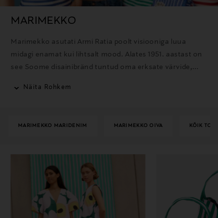
MARIMEKKO
Marimekko asutati Armi Ratia poolt visiooniga luua
midagi enamat kui lihtsalt mood. Alates 1951. aastast on
see Soome disainibränd tuntud oma erksate värvide,
julgete mustrite ja minimalistliku stiili poolest.
Näita Rohkem
Marimekko disainid on ajatud, tulenedes minimalistlikust
esteetikast, kvaliteetsetest materjalidest ja
vastupidavast käsitööst.
MARIMEKKO MARIDENIM
MARIMEKKO OIVA
KÕIK TOO