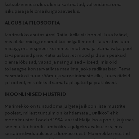
kutsub inimesi üles olema kartmatud, väljendama oma
isikupära ja leidma ilu igapäevaelus.
ALGUS JA FILOSOOFIA
Marimekko asutas Armi Ratia, kelle visioon oli luua bränd,
mis oleks midagi enamat kui pelgalt mood. Ta unistas luua
midagi, mis inspireeriks inimesi mõtlema ja elama väljaspool
tavapäraseid piire. Ratia uskus, et mood ja disain peaksid
olema lõbusad, vabad ja mängulised – ideed, mis olid
tolleaegse konservatiivse maailma jaoks radikaalsed. Tema
eesmärk oli tuua rõõmu ja värve inimeste ellu, luues riideid
ja tooteid, mis oleksid samal ajal ajatud ja praktilised.
IKOONLINISED MUSTRID
Marimekko on tuntud oma julgete ja ikooniliste mustrite
poolest, millest tuntuim on kahtlemata „
Unikko
” ehk
moonimuster. Loodud 1964. aastal Maija Isola poolt, kujunes
see muster brändi sümboliks ja julgeks avalduseks, mis
seisab individuaalsuse ja loovuse eest. Marimekko mustrid