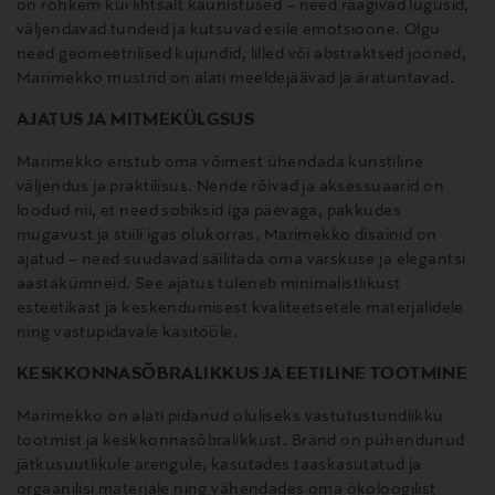
on rohkem kui lihtsalt kaunistused – need räägivad lugusid,
väljendavad tundeid ja kutsuvad esile emotsioone. Olgu
need geomeetrilised kujundid, lilled või abstraktsed jooned,
Marimekko mustrid on alati meeldejäävad ja äratuntavad.
AJATUS JA MITMEKÜLGSUS
Marimekko eristub oma võimest ühendada kunstiline
väljendus ja praktilisus. Nende rõivad ja aksessuaarid on
loodud nii, et need sobiksid iga päevaga, pakkudes
mugavust ja stiili igas olukorras. Marimekko disainid on
ajatud – need suudavad säilitada oma värskuse ja elegantsi
aastakümneid. See ajatus tuleneb minimalistlikust
esteetikast ja keskendumisest kvaliteetsetele materjalidele
ning vastupidavale käsitööle.
KESKKONNASÕBRALIKKUS JA EETILINE TOOTMINE
Marimekko on alati pidanud oluliseks vastutustundlikku
tootmist ja keskkonnasõbralikkust. Bränd on pühendunud
jätkusuutlikule arengule, kasutades taaskasutatud ja
orgaanilisi materjale ning vähendades oma ökoloogilist