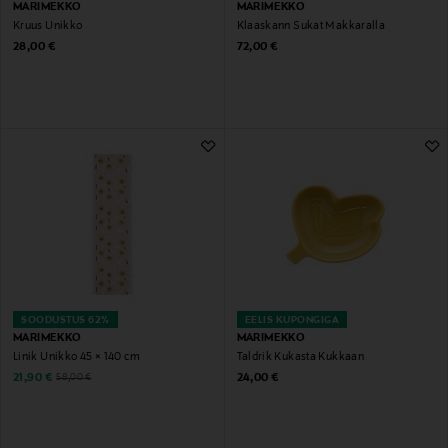
MARIMEKKO
MARIMEKKO
Kruus Unikko
Klaaskann Sukat Makkaralla
Original Price
Original Price
28,00 €
72,00 €
SOODUSTUS 62%
EELIS KUPONGIGA
MARIMEKKO
MARIMEKKO
Linik Unikko 45 × 140 cm
Taldrik Kukasta Kukkaan
Discounted Price
Original Price
Original Price
21,90 €
24,00 €
58,00 €