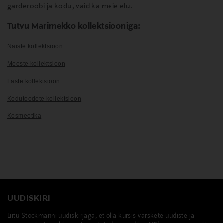
garderoobi ja kodu, vaid ka meie elu.
Tutvu Marimekko kollektsiooniga:
Naiste kollektsioon
Meeste kollektsioon
Laste kollektsioon
Kodutoodete kollektsioon
Kosmeetika
UUDISKIRI
Liitu Stockmanni uudiskirjaga, et olla kursis värskete uudiste ja