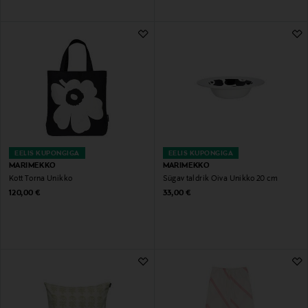
EELIS KUPONGIGA
EELIS KUPONGIGA
MARIMEKKO
MARIMEKKO
Kott Torna Unikko
Sügav taldrik Oiva Unikko 20 cm
Original Price
Original Price
120,00 €
33,00 €