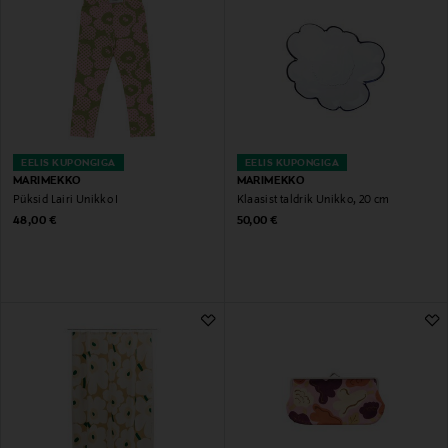
EELIS KUPONGIGA
EELIS KUPONGIGA
MARIMEKKO
MARIMEKKO
Püksid Lairi Unikko I
Klaasist taldrik Unikko, 20 cm
Original Price
Original Price
48,00 €
50,00 €