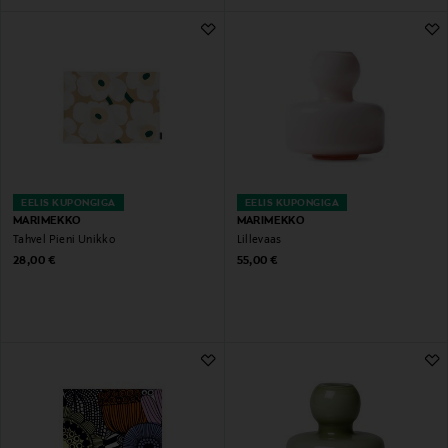
EELIS KUPONGIGA
EELIS KUPONGIGA
MARIMEKKO
MARIMEKKO
Tahvel Pieni Unikko
Lillevaas
Original Price
Original Price
28,00 €
55,00 €