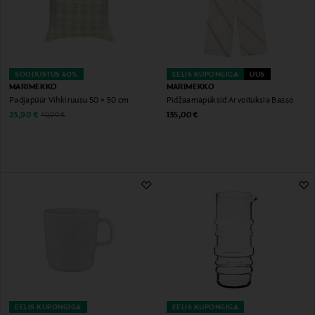
SOODUSTUS 40%
EELIS KUPONGIGA
UUS
MARIMEKKO
MARIMEKKO
Padjapüür Vihkiruusu 50 × 50 cm
Pidžaamapüksid Arvoituksia Basso
Discounted Price
Original Price
Original Price
23,90 €
135,00 €
40,00 €
EELIS KUPONGIGA
EELIS KUPONGIGA