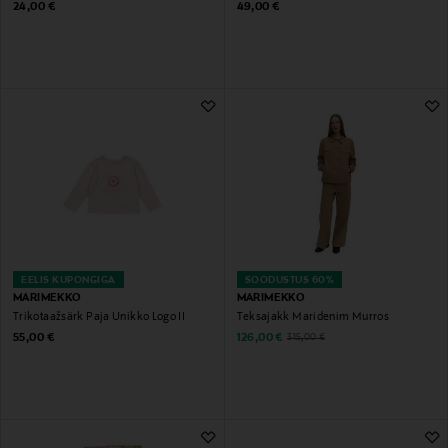
Original Price
Original Price
24,00 €
49,00 €
EELIS KUPONGIGA
SOODUSTUS 60%
MARIMEKKO
MARIMEKKO
Trikotaažsärk Paja Unikko Logo II
Teksajakk Maridenim Murros
Original Price
Discounted Price
Original Price
55,00 €
126,00 €
315,00 €