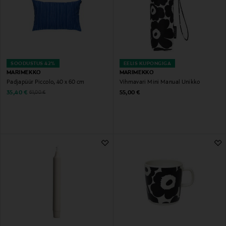
SOODUSTUS 42%
EELIS KUPONGIGA
MARIMEKKO
MARIMEKKO
Padjapüür Piccolo, 40 x 60 cm
Vihmavari Mini Manual Unikko
Discounted Price
Original Price
Original Price
35,40 €
55,00 €
61,00 €