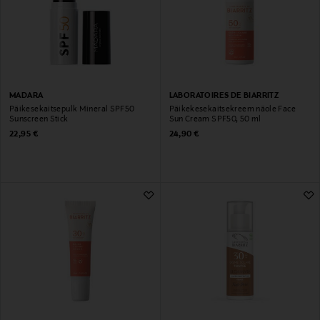
MADARA
LABORATOIRES DE BIARRITZ
Päikesekaitsepulk Mineral SPF50
Päikekesekaitsekreem näole Face
Sunscreen Stick
Sun Cream SPF50, 50 ml
Original Price
Original Price
22,95 €
24,90 €