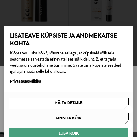
LISATEAVE KÜPSISTE JA ANDMEKAITSE
MADARA
MADARA
Meigipulk CC GO Tinted Ceramide CC
Päikesekaitsekreem Plant Stem Cell
KOHTA
Stick SPF 32
Ultra-Shield Sunscreen SPF 50 40 ml
Original Price
Original Price
alates
22,95 €
34,00 €
Klõpsates "Luba kõik", nõustute sellega, et küpsiseid võib teie
seadmesse salvestada erinevatel eesmärkidel, nt. B. et tagada
veebisaidi nõuetekohane toimimine. Saate oma küpsiste seadeid
igal ajal muuta selle lehe allosas.
Stockmann pole Sinu riigis saadaval.
Privaatsuspoliitika
Sinu riiki ei ole kohaletoimetamine saadaval.
NÄITA DETAILE
SAAN ARU
KINNITA KÕIK
LUBA KÕIK
MADARA