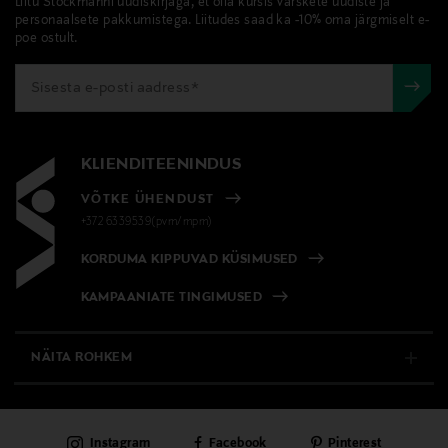
Liitu Stockmanni uudiskirjaga, et olla kursis värskete uudiste ja
personaalsete pakkumistega. Liitudes saad ka -10% oma järgmiselt e-
poe ostult.
KLIENDITEENINDUS
VÕTKE ÜHENDUST
+372 6339539(pvm/mpm)
KORDUMA KIPPUVAD KÜSIMUSED
KAMPAANIATE TINGIMUSED
NÄITA ROHKEM
E-POOD
Instagram
Facebook
Pinterest