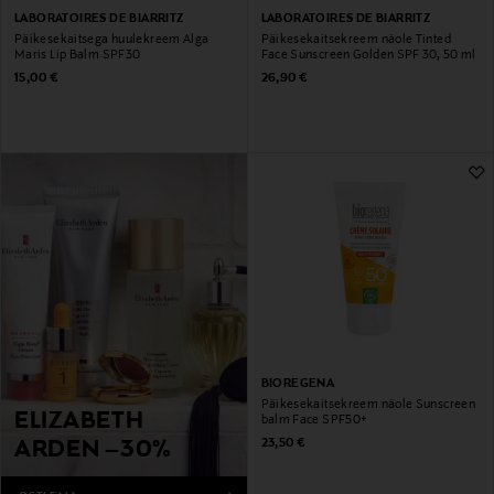
LABORATOIRES DE BIARRITZ
LABORATOIRES DE BIARRITZ
Päikesekaitsega huulekreem Alga
Päikesekaitsekreem näole Tinted
Maris Lip Balm SPF30
Face Sunscreen Golden SPF 30, 50 ml
Original Price
Original Price
15,00 €
26,90 €
BIOREGENA
Päikesekaitsekreem näole Sunscreen
ELIZABETH
balm Face SPF50+
Original Price
23,50 €
ARDEN –30%