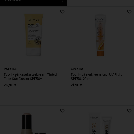
OSTLEMA
PATYKA
LAVERA
Tooniv päikesekaitsekreem Tinted
Tooniv päevakreem Anti-UV Fluid
Face Sun Cream SPF50+
SPF50, 40 ml
Original Price
Original Price
26,90 €
21,90 €