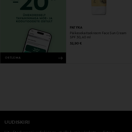
PATYKA
Päikesekaitsekreem Face Sun Cream
SPF 30, 40 ml
Original Price
32,90 €
OSTLEMA
UUDISKIRI