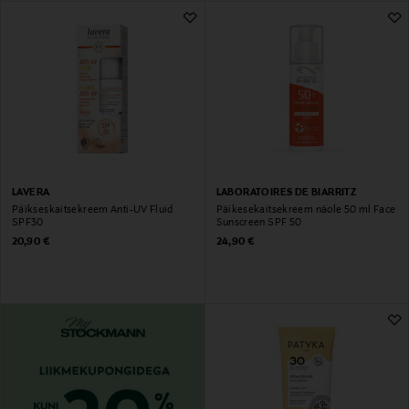
LAVERA
LABORATOIRES DE BIARRITZ
Päikseskaitsekreem Anti-UV Fluid
Päikesekaitsekreem näole 50 ml Face
SPF30
Sunscreen SPF 50
Original Price
Original Price
20,90 €
24,90 €