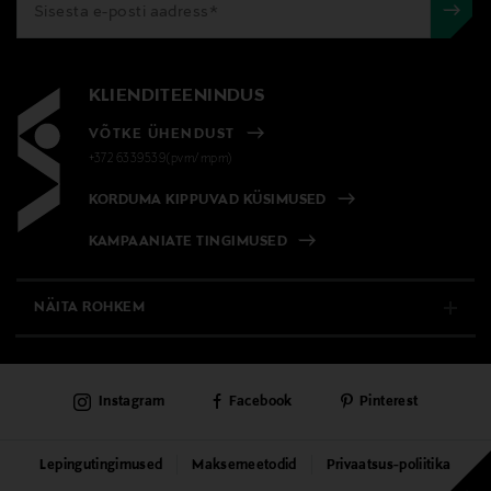
KLIENDITEENINDUS
VÕTKE ÜHENDUST
+372 6339539(pvm/mpm)
KORDUMA KIPPUVAD KÜSIMUSED
KAMPAANIATE TINGIMUSED
NÄITA ROHKEM
E-POOD
Instagram
Facebook
Pinterest
PÜSIKLIENDITEENINDUS
KAUBAMAJAD
Lepingutingimused
Maksemeetodid
Privaatsus-poliitika