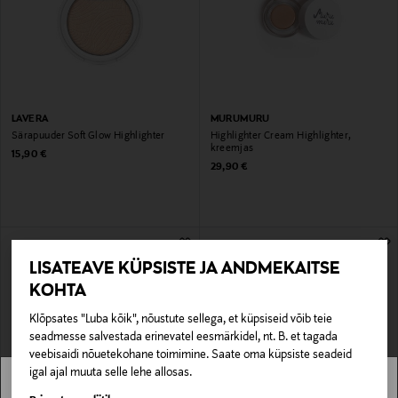
LAVERA
MURUMURU
Särapuuder Soft Glow Highlighter
Highlighter Cream Highlighter,
kreemjas
Original Price
15,90 €
Original Price
29,90 €
LISATEAVE KÜPSISTE JA ANDMEKAITSE
KOHTA
Klõpsates "Luba kõik", nõustute sellega, et küpsiseid võib teie
seadmesse salvestada erinevatel eesmärkidel, nt. B. et tagada
veebisaidi nõuetekohane toimimine. Saate oma küpsiste seadeid
igal ajal muuta selle lehe allosas.