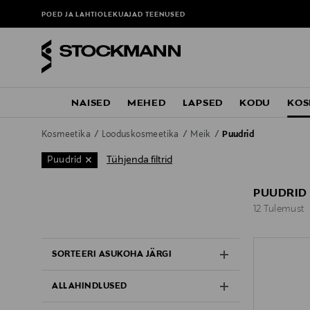
POED JA LAHTIOLEKUAJAD
TEENUSED
NAISED
MEHED
LAPSED
KODU
KOS
Kosmeetika
Looduskosmeetika
Meik
Puudrid
Tühjenda filtrid
Puudrid
PUUDRID
12 Tulemust
12 Tulemust
SORTEERI ASUKOHA JÄRGI
ALLAHINDLUSED