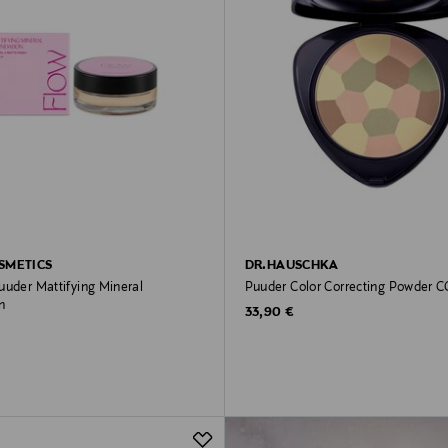
SMETICS
DR.HAUSCHKA
uuder Mattifying Mineral
Puuder Color Correcting Powder C
n
Original Price
33,90 €
rice