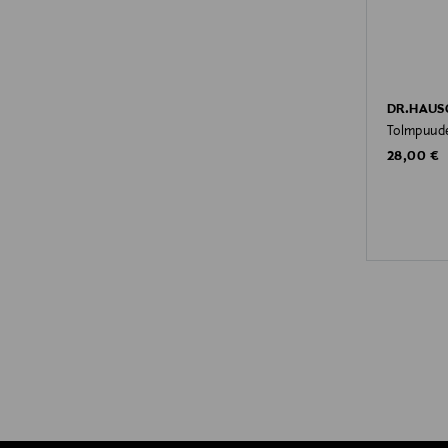
DR.HAUS
Tolmpuude
Original P
28,00 €