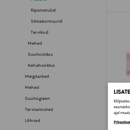
Ripsmetušid
Silmakontuurid
Tarvikud
Mehed
Suuhooldus
Kehahooldus
Meigitarbed
Mehed
LISAT
Suuhügieen
Klõpsates 
eesmärkid
Tervisetooted
ajal muuta
FLOW CO
Lõhnad
Privaatsus
Puuder Ma