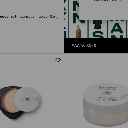
uder Satin Compact Powder 9,5 g
rice
VAATA KÕIKI