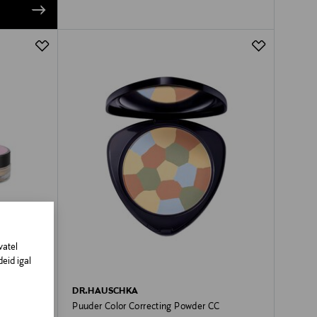
vatel
eid igal
DR.HAUSCHKA
Puuder Color Correcting Powder CC