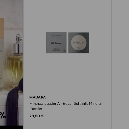
MADARA
Mineraalpuuder Air Equal Soft Silk Mineral
Powder
0%
Original Price
29,90 €