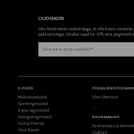
UUDISKIRI
Liitu Stockmanni uudiskirjaga, et olla kursis värskete
pakkumistega. Liitudes saad ka -10% oma järgmiselt e
E-POOD
PÜSIKLIENDITEENIN
Maksemeetodid
Võta ühendust
Tarnetingimused
E-poe tagastused
Lepingutingimused
KAUBAMAJAD
Hullud Päevad
Kaubamajad ja lahtiole
Must Reede
Uudised