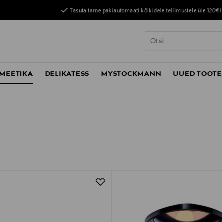
Tasuta tarne pakiautomaati kõikidele tellimustele üle 120€!
MEETIKA
DELIKATESS
MYSTOCKMANN
UUED TOOT