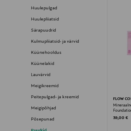
Huulepulgad
Huulepliiatsid
Särapuudrid
Kulmupliiatsid- ja värvid
Küünehooldus
Küünelakid
Lauvärvid
Meigikreemid
Peitepulgad- ja kreemid
FLOW CO
Mineraaln
Meigipõhjad
Foundatio
Original P
39,00 €
Põsepunad
Puudrid