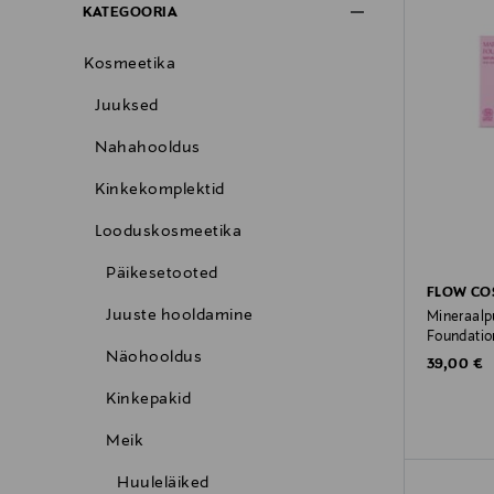
KATEGOORIA
Kosmeetika
Juuksed
Nahahooldus
Kinkekomplektid
Looduskosmeetika
Päikesetooted
FLOW CO
Juuste hooldamine
Mineraalp
Foundatio
Näohooldus
Original P
39,00 €
Kinkepakid
Meik
Huuleläiked