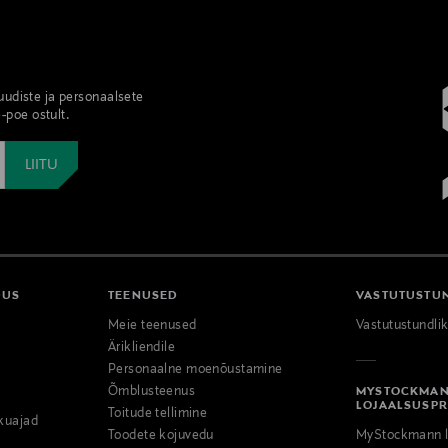
 uudiste ja personaalsete
-poe ostult.
DUS
TEENUSED
VASTUTUSTU
Meie teenused
Vastutustundli
Ärikliendile
Personaalne moenõustamine
Õmblusteenus
MYSTOCKMA
LOJAALSUSP
Toitude tellimine
kuajad
Toodete kojuvedu
MyStockmann l