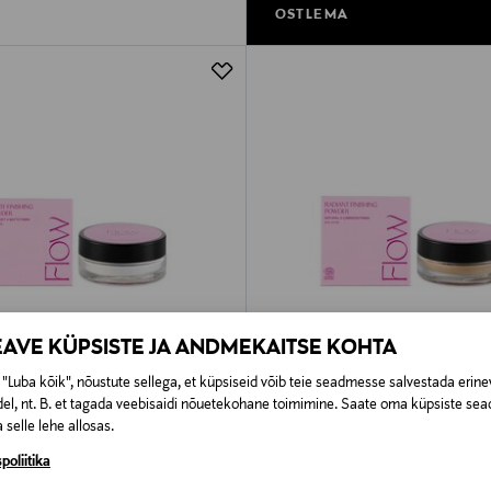
OSTLEMA
EAVE KÜPSISTE JA ANDMEKAITSE KOHTA
"Luba kõik", nõustute sellega, et küpsiseid võib teie seadmesse salvestada erine
el, nt. B. et tagada veebisaidi nõuetekohane toimimine. Saate oma küpsiste sead
 selle lehe allosas.
SMETICS
FLOW COSMETICS
poliitika
tte Finishing Powder
Puuder Radiant Finishing Powder