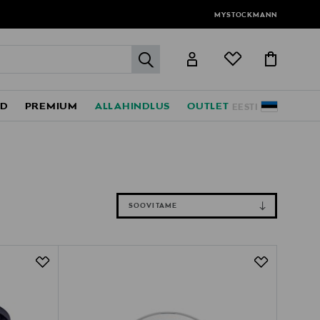
MYSTOCKMANN
label.header.go
ED
PREMIUM
ALLAHINDLUS
OUTLET
EESTI
SOOVITAME