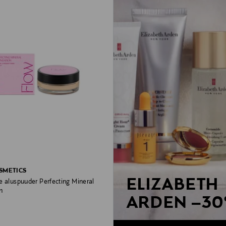
SMETICS
ELIZABETH
e aluspuuder Perfecting Mineral
n
ARDEN –3
rice