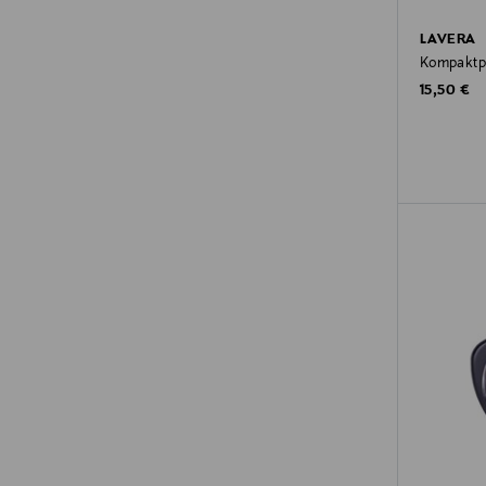
LAVERA
Kompaktpu
Original P
15,50 €