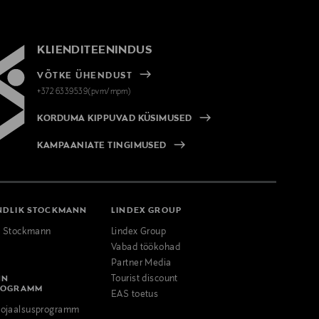
KLIENDITEENINDUS
VÕTKE ÜHENDUST
+372 6339539(pvm/mpm)
KORDUMA KIPPUVAD KÜSIMUSED
KAMPAANIATE TINGIMUSED
NDLIK STOCKMANN
LINDEX GROUP
k Stockmann
Lindex Group
Vabad töökohad
Partner Media
NN
Tourist discount
ROGRAMM
EAS toetus
ojaalsusprogramm