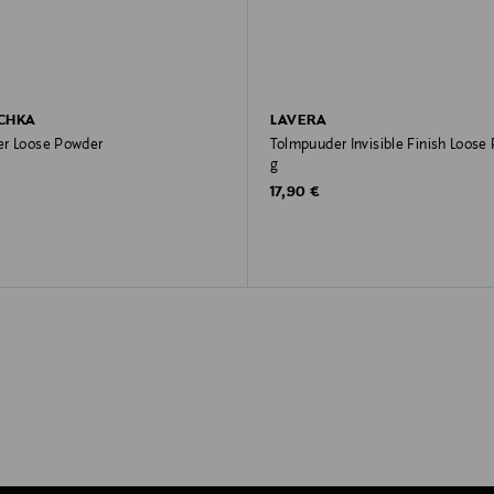
CHKA
LAVERA
r Loose Powder
Tolmpuuder Invisible Finish Loose 
g
rice
Original Price
17,90 €