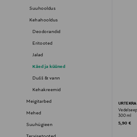
Suuhooldus
Kehahooldus
Deodorandid
Eritooted
Jalad
Käed ja küüned
Dušš & vann
Kehakreemid
Meigitarbed
URTEKR
Vedelseep
Mehed
300 ml
Original P
5,90 €
Suuhügieen
Tervisetooted