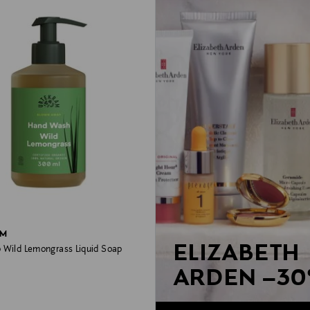
AM
ELIZABETH
 Wild Lemongrass Liquid Soap
ARDEN –3
rice