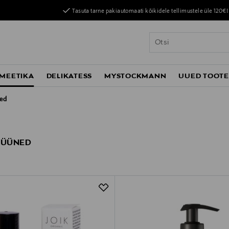
Tasuta tarne pakiautomaati kõikidele tellimustele üle 120€!
MEETIKA
DELIKATESS
MYSTOCKMANN
UUED TOOT
ned
KÜÜNED