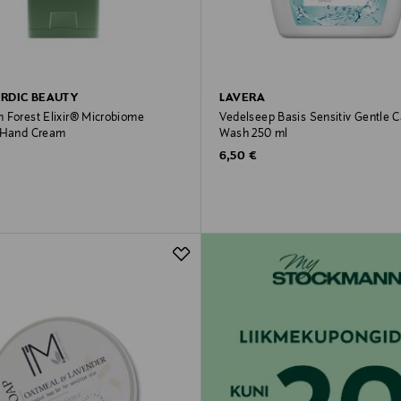
RDIC BEAUTY
LAVERA
 Forest Elixir® Microbiome
Vedelseep Basis Sensitiv Gentle 
 Hand Cream
Wash 250 ml
rice
Original Price
6,50 €