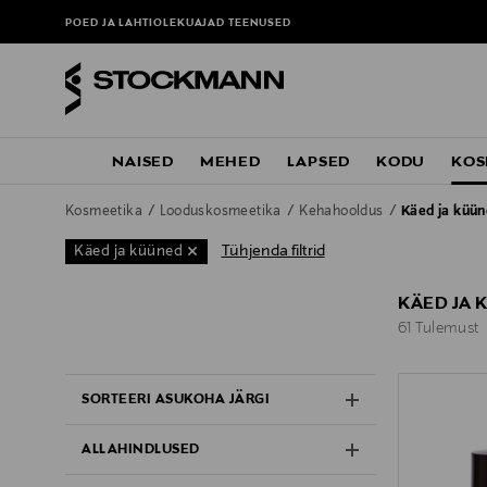
POED JA LAHTIOLEKUAJAD
TEENUSED
NAISED
MEHED
LAPSED
KODU
KOS
Kosmeetika
Looduskosmeetika
Kehahooldus
Käed ja küü
Tühjenda filtrid
Käed ja küüned
KÄED JA 
61 Tulemust
61 Tulemust
SORTEERI ASUKOHA JÄRGI
ALLAHINDLUSED