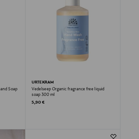
URTEKRAM
Hand Soap
Vedelseep Organic fragrance free liquid
soap 300 ml
Original Price
5,90 €