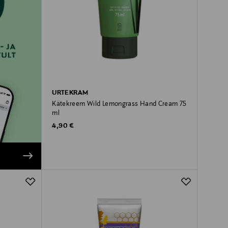
URTEKRAM
Kätekreem Wild Lemongrass Hand Cream 75
ml
Original Price
4,90 €