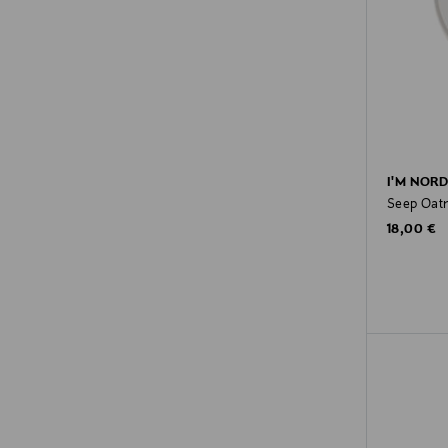
I'M NORD
Seep Oat
Original P
18,00 €