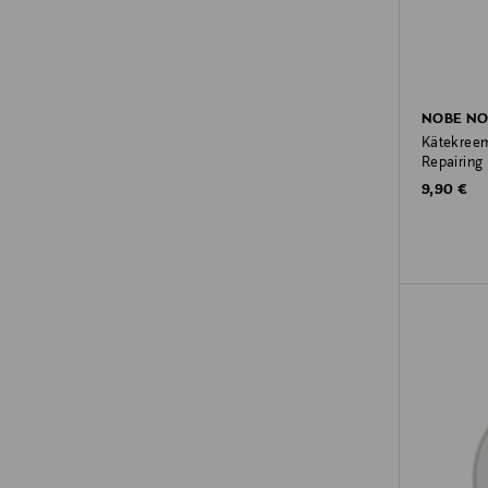
NOBE NO
Kätekreem
Repairing
Original P
9,90 €