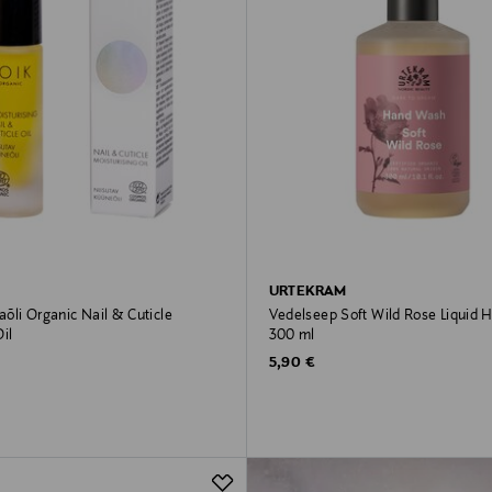
URTEKRAM
õli Organic Nail & Cuticle
Vedelseep Soft Wild Rose Liquid 
il
300 ml
rice
Original Price
5,90 €