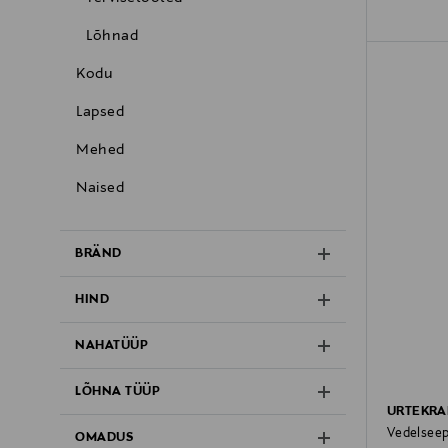
Lõhnad
Kodu
Lapsed
Mehed
Naised
BRÄND
HIND
NAHATÜÜP
LÕHNA TÜÜP
URTEKR
Vedelseep
OMADUS