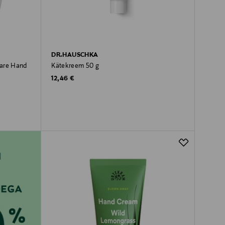
DR.HAUSCHKA
Care Hand
Kätekreem 50 g
Original Price
12,46 €