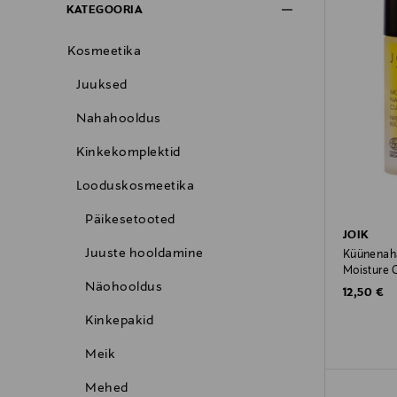
KATEGOORIA
Kosmeetika
Juuksed
Nahahooldus
Kinkekomplektid
Looduskosmeetika
Päikesetooted
JOIK
Juuste hooldamine
Küünenaha
Moisture O
Näohooldus
Original P
12,50 €
Kinkepakid
Meik
Mehed