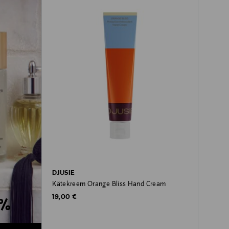
DJUSIE
Kätekreem Orange Bliss Hand Cream
Original Price
19,00 €
0%