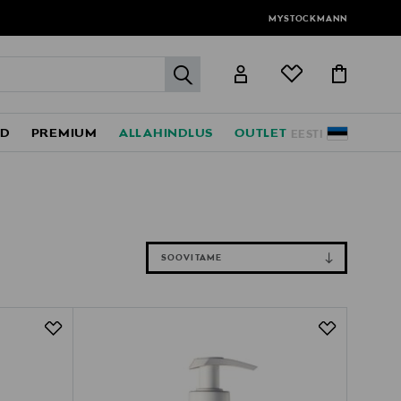
MYSTOCKMANN
label.header.go
ED
PREMIUM
ALLAHINDLUS
OUTLET
EESTI
SOOVITAME