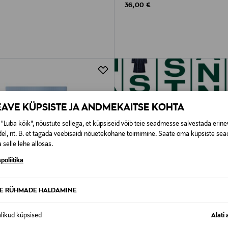
rice
Original Price
36,00 €
EAVE KÜPSISTE JA ANDMEKAITSE KOHTA
"Luba kõik", nõustute sellega, et küpsiseid võib teie seadmesse salvestada erine
el, nt. B. et tagada veebisaidi nõuetekohane toimimine. Saate oma küpsiste sead
 selle lehe allosas.
poliitika
TE RÜHMADE HALDAMINE
alikud küpsised
Alati 