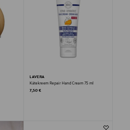
LAVERA
Kätekreem Repair Hand Cream 75 ml
Original Price
7,50 €