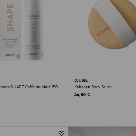
DJUSIE
ikreem SHAPE Caffeine-Maté 150
Kehahari Body Brush
Original Price
44,90 €
rice