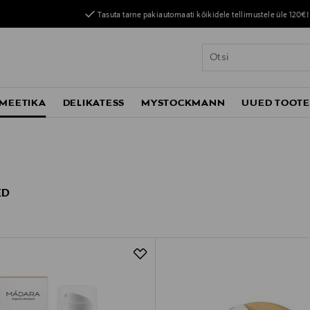
Tasuta tarne pakiautomaati kõikidele tellimustele üle 120€!
MEETIKA
DELIKATESS
MYSTOCKMANN
UUED TOOT
ED