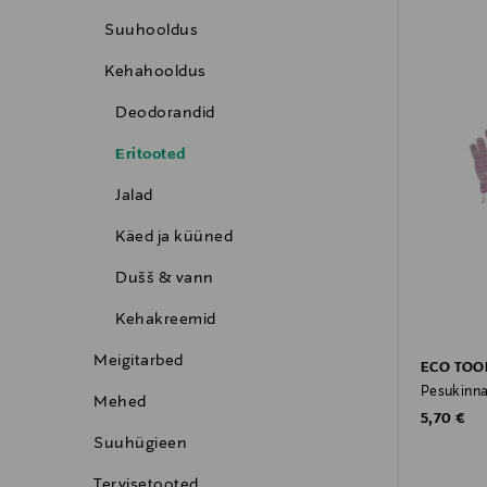
Suuhooldus
Kehahooldus
Deodorandid
Eritooted
Jalad
Käed ja küüned
Dušš & vann
Kehakreemid
Meigitarbed
ECO TOO
Pesukinnas
Mehed
Original P
5,70 €
Suuhügieen
Tervisetooted