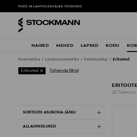
POED JA LAHTIOLEKUAJAD
TEENUSED
NAISED
MEHED
LAPSED
KODU
KOS
Kosmeetika
Looduskosmeetika
Kehahooldus
Eritooted
Tühjenda filtrid
Eritooted
ERITOOT
26 Tulemust
26 Tulemust
SORTEERI ASUKOHA JÄRGI
ALLAHINDLUSED