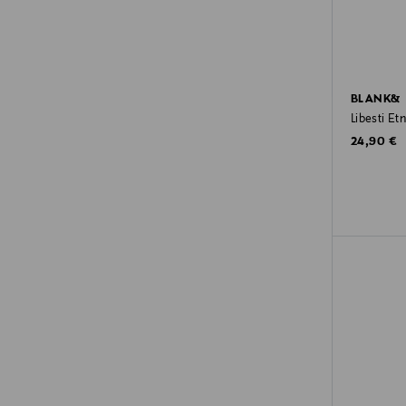
BLANK&
Libesti Et
Original P
24,90 €