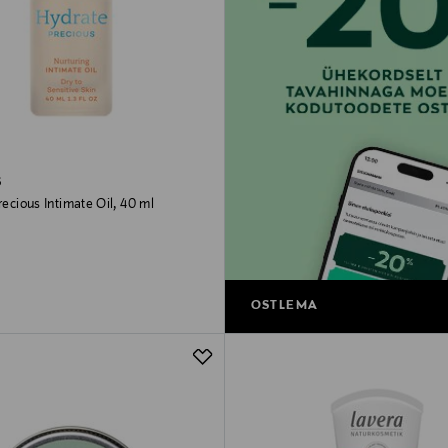
S
Precious Intimate Oil, 40 ml
rice
OSTLEMA