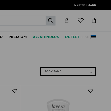
MYSTOCKMANN
label.header.go
ED
PREMIUM
ALLAHINDLUS
OUTLET
EESTI
SOOVITAME