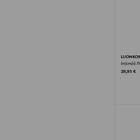
LUONKO
Intiimõli 
Original P
29,95 €