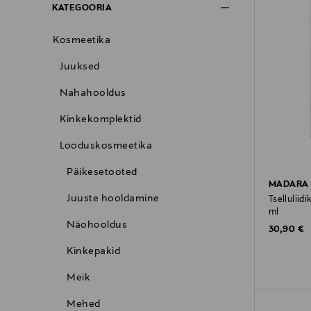
KATEGOORIA
Kosmeetika
Juuksed
Nahahooldus
Kinkekomplektid
Looduskosmeetika
Päikesetooted
MADARA
Juuste hooldamine
Tselluliid
ml
Näohooldus
Original P
30,90 €
Kinkepakid
Meik
Mehed