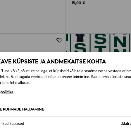
rice
Original Price
15,90 €
EAVE KÜPSISTE JA ANDMEKAITSE KOHTA
"Luba kõik", nõustute sellega, et küpsiseid võib teie seadmesse salvestada erine
el, nt. B. et tagada veebisaidi nõuetekohane toimimine. Saate oma küpsiste sead
 selle lehe allosas.
poliitika
TE RÜHMADE HALDAMINE
alikud küpsised
Alati 