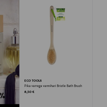
ECO TOOLS
Pika varrega vannihari Bristle Bath Brush
Original Price
8,50 €
0%