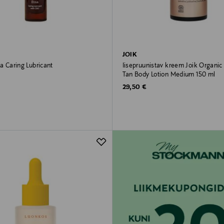
JOIK
na Caring Lubricant
Iisepruunistav kreem Joik Organic
Tan Body Lotion Medium 150 ml
rice
Original Price
29,50 €