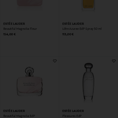
ESTÉE LAUDER
ESTÉE LAUDER
Beautiful Magnolia Fleur
Lõhn Azuree EdP Spray 50 ml
Original Price
Original Price
154,00 €
113,00 €
ESTÉE LAUDER
ESTÉE LAUDER
Beautiful Magnolia EdP
Pleasures EdP