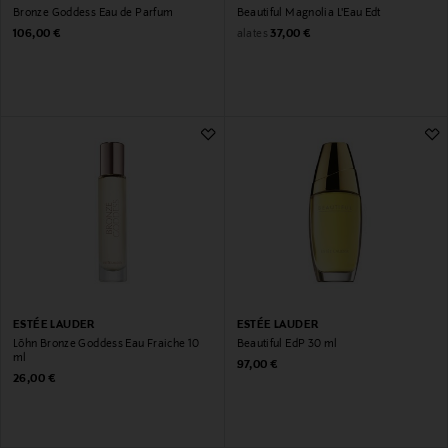
Bronze Goddess Eau de Parfum
Beautiful Magnolia L'Eau Edt
Original Price
Original Price
alates
106,00 €
37,00 €
ESTÉE LAUDER
ESTÉE LAUDER
Lõhn Bronze Goddess Eau Fraiche 10
Beautiful EdP 30 ml
ml
Original Price
97,00 €
Original Price
26,00 €