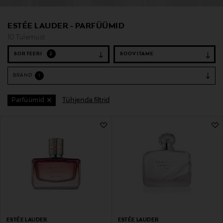
ESTÉE LAUDER - PARFÜÜMID
10 Tulemust
SORTEERI
2
BRÄND
1
Tühjenda filtrid
Parfüümid
10 Tulemust
ESTÉE LAUDER
ESTÉE LAUDER