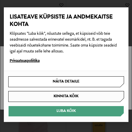
LISATEAVE KÜPSISTE JA ANDMEKAITSE
KOHTA
Klõpsates "Luba kõik", nõustute sellega, et küpsiseid võib teie
seadmesse salvestada erinevatel eesmärkidel, nt. B. et tagada
veebisaidi nõuetekohane toimimine. Saate oma küpsiste seadeid
igal ajal muuta selle lehe allosas.
Stockmann pole Sinu riigis saadaval.
Privaatsuspoliitika
ESTÉE LAUDER
ESTÉE LAUDER
Lõhn Modern Muse EdP
Bronze Goddess Nuit EdP, 10 ml
Sinu riiki ei ole kohaletoimetamine saadaval.
Original Price
Original Price
115,00 €
26,00 €
NÄITA DETAILE
SAAN ARU
KINNITA KÕIK
LUBA KÕIK