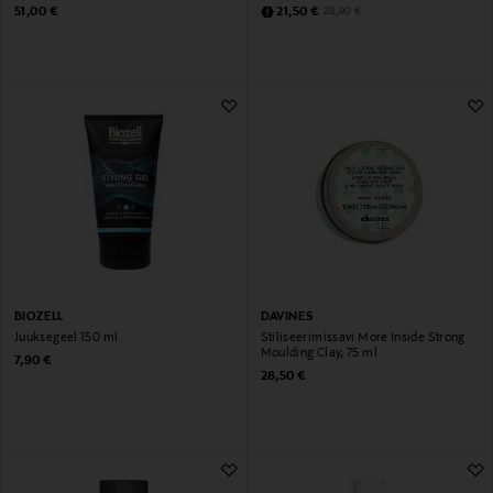
Original Price
Discounted Price
Original Price
51,00 €
21,50 €
28,90 €
BIOZELL
DAVINES
Juuksegeel 150 ml
Stiliseerimissavi More Inside Strong
Moulding Clay, 75 ml
Original Price
7,90 €
Original Price
28,50 €