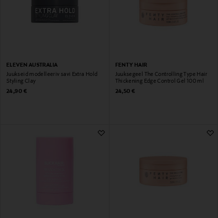
ELEVEN AUSTRALIA
FENTY HAIR
Juukseid modelleeriv savi Extra Hold
Juuksegeel The Controlling Type Hair
Styling Clay
Thickening Edge Control Gel 100 ml
Original Price
Original Price
24,90 €
24,50 €