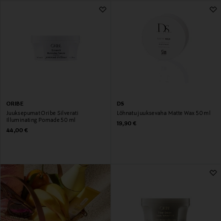
ORIBE
DS
Juuksepumat Oribe Silverati
Lõhnatu juuksevaha Matte Wax 50 ml
Illuminating Pomade 50 ml
Original Price
19,90 €
Original Price
44,00 €