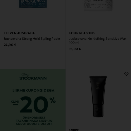
ELEVEN AUSTRALIA
FOUR REASONS
Juuksevaha Strong Hold Styling Paste
Juuksevaha No Nothing Sensitive Wax
100 ml
Original Price
24,90 €
Original Price
16,90 €
ORIBE