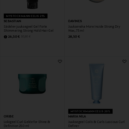
MYSTOCKMANN EELIS 21%
SEBASTIAN
DAVINES
Sädelev juuksegeel Gel Forte
Juuksevaha More Inside Strong Dry
Shimmering Strong Hold Hair Gel
Wax, 75 ml
Discounted Price
Original Price
Original Price
24,50 €
28,50 €
30,90 €
MYSTOCKMANN EELIS 26%
ORIBE
MARIA NILA
Lokigeel Curl Gelée for Shine &
Juuksegeel Coils & Curls Luscious Curl
Definition 250 ml
Definer