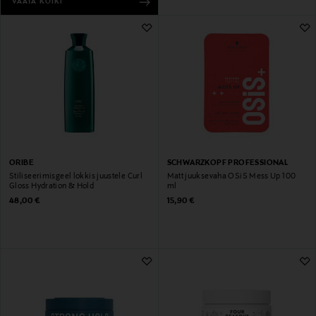
VAATA KÕIKI
ORIBE
SCHWARZKOPF PROFESSIONAL
Stiliseerimisgeel lokkis juustele Curl
Matt juuksevaha OSiS Mess Up 100
Gloss Hydration & Hold
ml
Original Price
Original Price
48,00 €
15,90 €