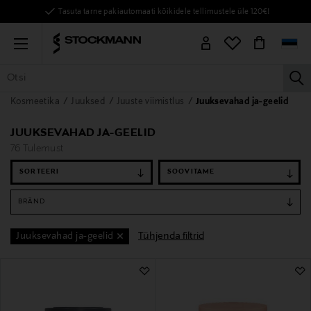
Tasuta tarne pakiautomaati kõikidele tellimustele üle 120€!
Menu
la
Kosmeetika
Juuksed
Juuste viimistlus
Juuksevahad ja-geelid
KÕIK TOOTED
NAISED
MEHED
LAPSED
KODU
KOSMEE
JUUKSEVAHAD JA-GEELID
76 Tulemust
SORTEERI
BRÄND
Tühjenda filtrid
Juuksevahad ja-geelid
76 Tulemust