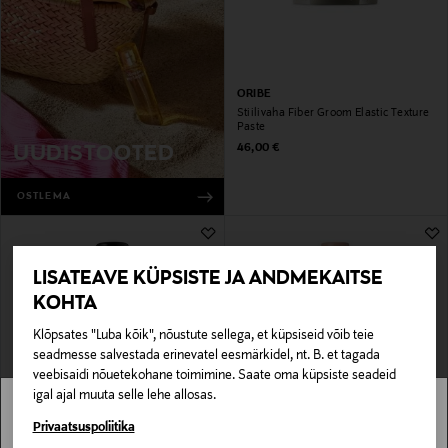
ORIBE
Stiilivaha Fiber Groom Elastic Texture
Paste
Original Price
46,00 €
UUDISTOOTED
OSTLEMA
LISATEAVE KÜPSISTE JA ANDMEKAITSE
KOHTA
Klõpsates "Luba kõik", nõustute sellega, et küpsiseid võib teie
seadmesse salvestada erinevatel eesmärkidel, nt. B. et tagada
veebisaidi nõuetekohane toimimine. Saate oma küpsiste seadeid
igal ajal muuta selle lehe allosas.
REDKEN
L'ANZA
Stockmann pole Sinu riigis saadaval.
Privaatsuspoliitika
Soengusprei Spray Wax, 150 ml
Juuksegeel Healing Volume Zero