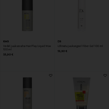
KMS
DS
Vedel juuksevaha HairPlay Liquid Wax
Lõhnatu juuksegeel Fiber Gel 100 ml
100 ml
Original Price
19,90 €
Original Price
33,90 €