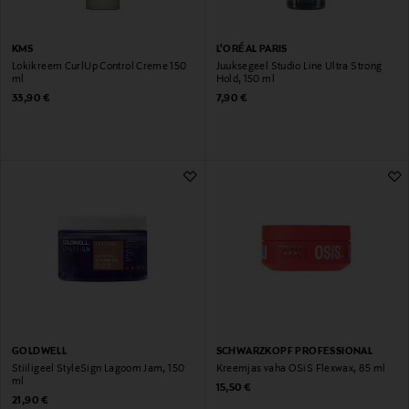
KMS
L'ORÉAL PARIS
Lokikreem CurlUp Control Creme 150
Juuksegeel Studio Line Ultra Strong
ml
Hold, 150 ml
Original Price
Original Price
33,90 €
7,90 €
GOLDWELL
SCHWARZKOPF PROFESSIONAL
Stiiligeel StyleSign Lagoom Jam, 150
Kreemjas vaha OSiS Flexwax, 85 ml
ml
Original Price
15,50 €
Original Price
21,90 €