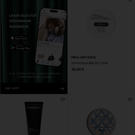
PAUL MITCHELL
Viimistlusvaha Dry Wax
Original Price
39,90 €
LAE ÄPP