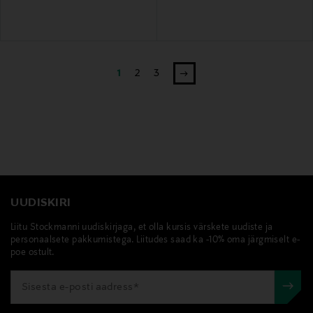
1
2
3
UUDISKIRI
Liitu Stockmanni uudiskirjaga, et olla kursis värskete uudiste ja
personaalsete pakkumistega. Liitudes saad ka -10% oma järgmiselt e-
poe ostult.