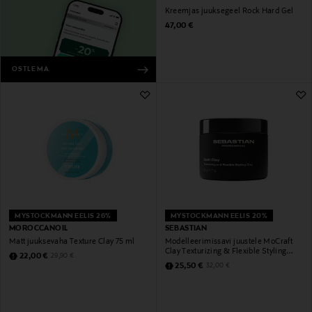
Kreemjas juuksegeel Rock Hard Gel
Original Price
47,00 €
OSTLEMA
MYSTOCKMANN EELIS 26%
MYSTOCKMANN EELIS 20%
MOROCCANOIL
SEBASTIAN
Matt juuksevaha Texture Clay 75 ml
Modelleerimissavi juustele MoCraft
Clay Texturizing & Flexible Styling
Discounted Price
Original Price
22,00 €
29,90 €
Clay
Discounted Price
Original Price
25,50 €
32,00 €