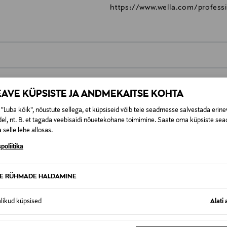
https://www.wella.com/professi
0,00 €
EAVE KÜPSISTE JA ANDMEKAITSE KOHTA
t esitamata lepingust taganeda 30 päeva jooksul alates kauba kättesa
0,00 € – 4,90 €
se
is. Tagastatavad suletud pakendis kosmeetika- ja loodustooted pea
"Luba kõik", nõustute sellega, et küpsiseid võib teie seadmesse salvestada erine
el, nt. B. et tagada veebisaidi nõuetekohane toimimine. Saate oma küpsiste sead
SID KA
 selle lehe allosas.
poliitika
TE RÜHMADE HALDAMINE
alikud küpsised
Alati 