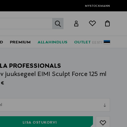
MYSTOCKMANN
label.header.go
ED
PREMIUM
ALLAHINDLUS
OUTLET
EESTI
LA PROFESSIONALS
v juuksegeel EIMI Sculpt Force 125 ml
al Price
 €
ull
ml
ull
LISA OSTUKORVI