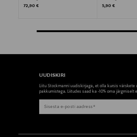
Original Price
Original Price
72,90 €
5,90 €
UUDISKIRI
Liitu Stockmanni uudiskirjaga, et olla kursis värskete
pakkumistega. Liitudes saad ka -10% oma järgmiselt e