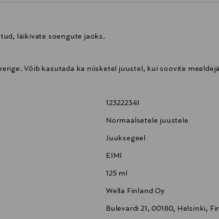
atud, läikivate soengute jaoks.
ige. Võib kasutada ka niisketel juustel, kui soovite meeldejä
123222341
Normaalsetele juustele
Juuksegeel
EIMI
125 ml
Wella Finland Oy
Bulevardi 21, 00180, Helsinki, F