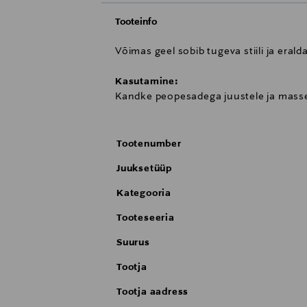
Tooteinfo
Võimas geel sobib tugeva stiili ja erald
Kasutamine:
Kandke peopesadega juustele ja masseer
Tootenumber
Juuksetüüp
Kategooria
Tooteseeria
Suurus
Tootja
Tootja aadress