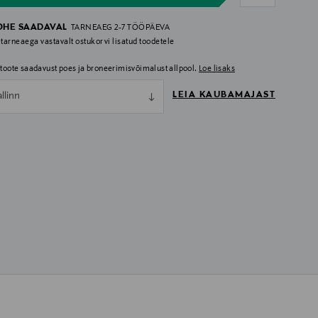
OHE SAADAVAL
TARNEAEG 2-7 TÖÖPÄEVA
 tarneaega vastavalt ostukorvi lisatud toodetele
i toote saadavust poes ja broneerimisvõimalust allpool.
Loe lisaks
LEIA KAUBAMAJAST
allinn