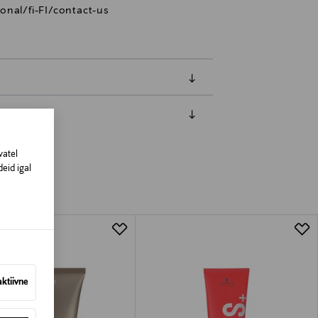
onal/fi-FI/contact-us
amisest. Suletud pakendis toodete puhul
vad olema avamata originaalpakendis.
vatel
eid igal
aktiivne