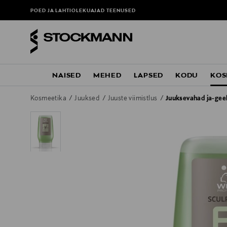
POED JA LAHTIOLEKUAJAD
TEENUSED
NAISED
MEHED
LAPSED
KODU
KOS
Kosmeetika
Juuksed
Juuste viimistlus
Juuksevahad ja-geel