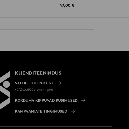
 Price
Original Price
47,00 €
KLIENDITEENINDUS
VÕTKE ÜHENDUST
+372 6339539(pvm/mpm)
KORDUMA KIPPUVAD KÜSIMUSED
KAMPAANIATE TINGIMUSED