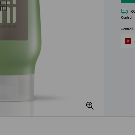
K
Kontrolli
Kontroll
T