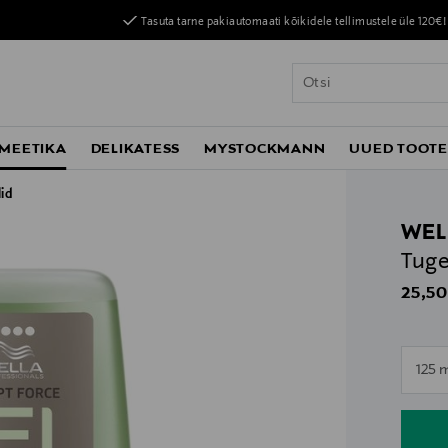
Tasuta tarne pakiautomaati kõikidele tellimustele üle 120€!
MEETIKA
DELIKATESS
MYSTOCKMANN
UUED TOOT
id
WEL
Tuge
Origin
25,50
n
125 
n