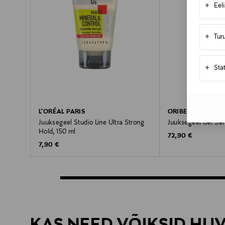
+
Eel
+
Tur
+
Sta
L'ORÉAL PARIS
ORIBE
Juuksegeel Studio Line Ultra Strong
Juuksegeel Gel Sé
Hold, 150 ml
Original Price
72,90 €
Original Price
7,90 €
KAS NEED VÕIKSID HU