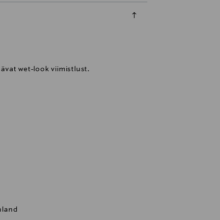
ävat wet-look viimistlust.
inland