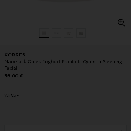
KORRES
Näomask Greek Yoghurt Probiotic Quench Sleeping
Facial
Original Price
36,00 €
Vali
Värv
null