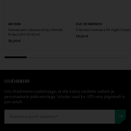
MEDIK8
OLE HENRIKSEN
Päevakreem Advanced Day Ultimate
Öökreem Dewtopia 5% Night Cream
Protect SPF 50 50 ml
Original Price
79,00 €
Original Price
79,00 €
UUDISKIRI
Liitu Stockmanni uudiskirjaga, et olla kursis värskete uudiste ja
personaalsete pakkumistega. Liitudes saad ka -10% oma järgmiselt e-
poe ostult.