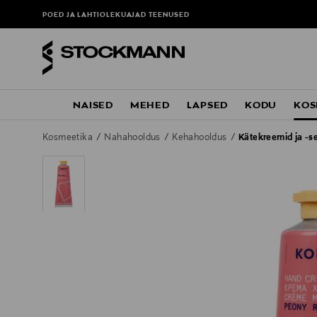
POED JA LAHTIOLEKUAJAD
TEENUSED
NAISED
MEHED
LAPSED
KODU
KOS
Kosmeetika
Nahahooldus
Kehahooldus
Kätekreemid ja -s