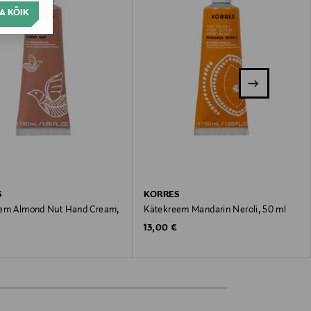
A KÕIK
S
KORRES
em Almond Nut Hand Cream,
Kätekreem Mandarin Neroli, 50 ml
Original Price
13,00 €
 Price