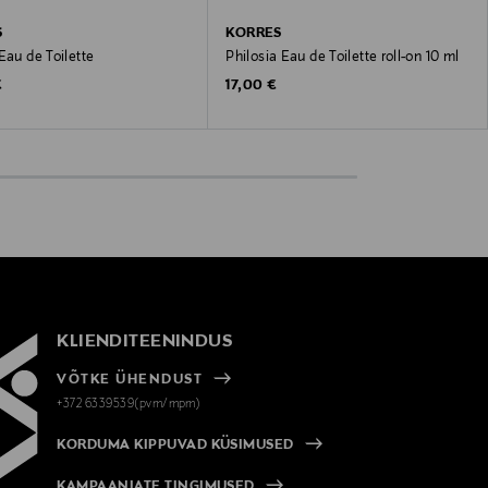
S
KORRES
Eau de Toilette
Philosia Eau de Toilette roll-on 10 ml
 Price
Original Price
€
17,00 €
KLIENDITEENINDUS
VÕTKE ÜHENDUST
+372 6339539(pvm/mpm)
KORDUMA KIPPUVAD KÜSIMUSED
KAMPAANIATE TINGIMUSED