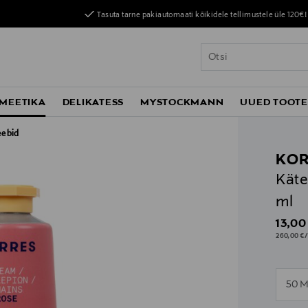
Tasuta tarne pakiautomaati kõikidele tellimustele üle 120€!
MEETIKA
DELIKATESS
MYSTOCKMANN
UUED TOOT
eebid
KOR
Käte
ml
Origin
13,00
260,00 €/
n
50 M
n