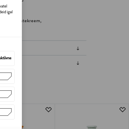
ki, Finland
vatel
eid igal
hooldus, kätekreem,
aktiivne
amisest. Suletud pakendis toodete puhul
vad olema avamata originaalpakendis.