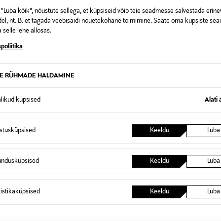
Lönnrotinkatu 43a, 00180 Helsin
"Luba kõik", nõustute sellega, et küpsiseid võib teie seadmesse salvestada erine
info@korres.fi
el, nt. B. et tagada veebisaidi nõuetekohane toimimine. Saate oma küpsiste sead
 selle lehe allosas.
Korres, kätekreem, käed, naha
poliitika
TE RÜHMADE HALDAMINE
0,00 €
alikud küpsised
Alati 
t esitamata lepingust taganeda 30 päeva jooksul alates kauba kättesa
0,00 € – 4,90 €
se
istusküpsised
Keeldu
Luba
is. Tagastatavad suletud pakendis kosmeetika- ja loodustooted pea
SID KA
undusküpsised
Keeldu
Luba
tistikaküpsised
Keeldu
Luba