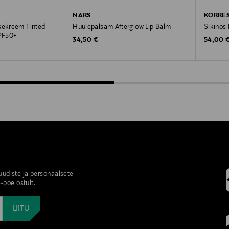
NARS
KORRE
sekreem Tinted
Huulepalsam Afterglow Lip Balm
Sikinos 
PF50+
Original Price
Original
34,50 €
54,00 
 uudiste ja personaalsete
-poe ostult.