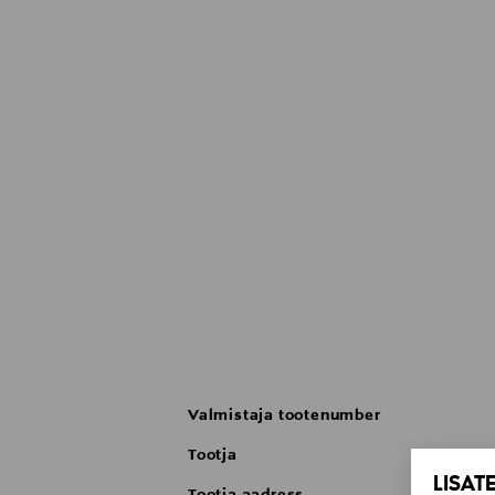
Valmistaja tootenumber
Tootja
LISAT