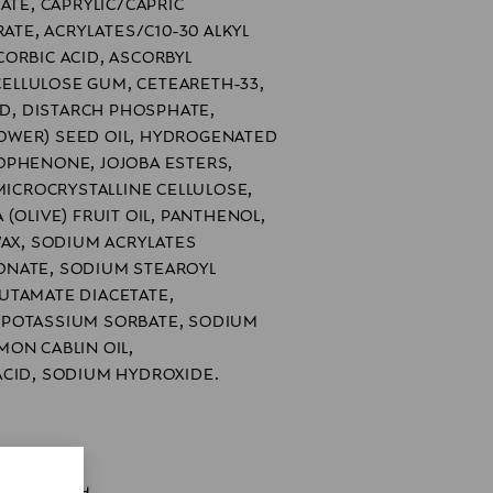
ATE, CAPRYLIC/CAPRIC
RATE, ACRYLATES/C10-30 ALKYL
ORBIC ACID, ASCORBYL
 CELLULOSE GUM, CETEARETH-33,
ID, DISTARCH PHOSPHATE,
OWER) SEED OIL, HYDROGENATED
OPHENONE, JOJOBA ESTERS,
MICROCRYSTALLINE CELLULOSE,
(OLIVE) FRUIT OIL, PANTHENOL,
WAX, SODIUM ACRYLATES
ONATE, SODIUM STEAROYL
UTAMATE DIACETATE,
 POTASSIUM SORBATE, SODIUM
ON CABLIN OIL,
ACID, SODIUM HYDROXIDE.