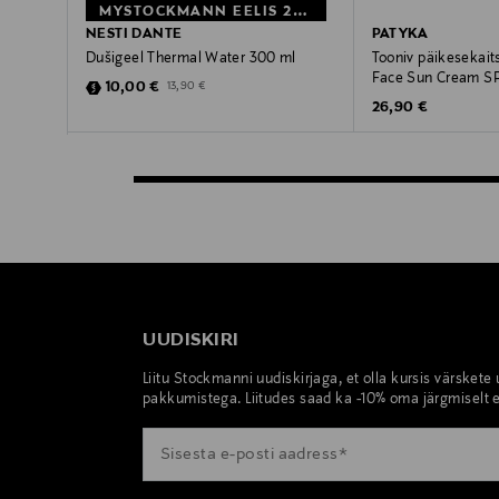
MYSTOCKMANN EELIS 28%
NESTI DANTE
PATYKA
Dušigeel Thermal Water 300 ml
Tooniv päikesekait
Face Sun Cream S
Discounted Price
Original Price
10,00 €
13,90 €
Original Price
26,90 €
UUDISKIRI
Liitu Stockmanni uudiskirjaga, et olla kursis värskete
pakkumistega. Liitudes saad ka -10% oma järgmiselt e