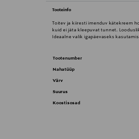
Tooteinfo
Toitev ja kiiresti imenduv kätekreem h
kuid ei jäta kleepuvat tunnet. Loodusli
Ideaalne valik igapäevaseks kasutamis
Tootenumber
Nahatüüp
Värv
Suurus
Koostisosad