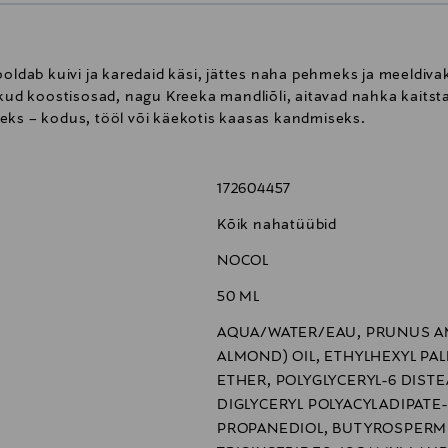
ooldab kuivi ja karedaid käsi, jättes naha pehmeks ja meeldivak
kud koostisosad, nagu Kreeka mandliõli, aitavad nahka kaitsta 
eks – kodus, tööl või käekotis kaasas kandmiseks.
172604457
Kõik nahatüübid
NOCOL
50 ML
AQUA/WATER/EAU, PRUNUS A
ALMOND) OIL, ETHYLHEXYL PAL
ETHER, POLYGLYCERYL-6 DISTE
DIGLYCERYL POLYACYLADIPATE-
PROPANEDIOL, BUTYROSPERMUM