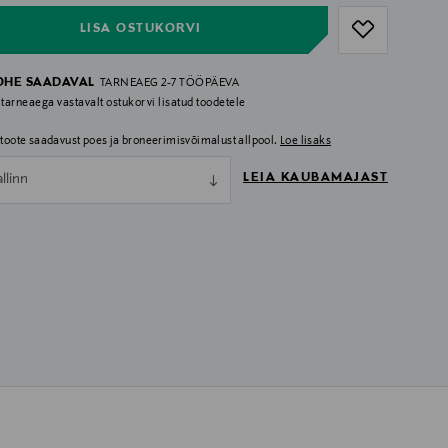
LISA OSTUKORVI
OHE SAADAVAL
TARNEAEG 2-7 TÖÖPÄEVA
 tarneaega vastavalt ostukorvi lisatud toodetele
i toote saadavust poes ja broneerimisvõimalust allpool.
Loe lisaks
LEIA KAUBAMAJAST
allinn