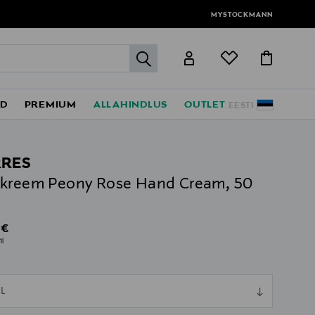
MYSTOCKMANN
label.header.go
ED
PREMIUM
ALLAHINDLUS
OUTLET
EESTI
RES
kreem Peony Rose Hand Cream, 50
al Price
 €
1l
ull
L
ull