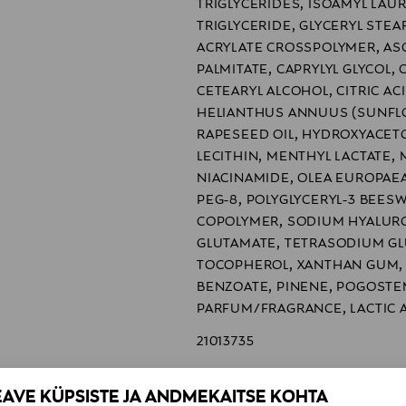
TRIGLYCERIDES, ISOAMYL LAUR
TRIGLYCERIDE, GLYCERYL STEA
ACRYLATE CROSSPOLYMER, ASC
PALMITATE, CAPRYLYL GLYCOL,
CETEARYL ALCOHOL, CITRIC AC
HELIANTHUS ANNUUS (SUNFL
RAPESEED OIL, HYDROXYACET
LECITHIN, MENTHYL LACTATE, 
NIACINAMIDE, OLEA EUROPAEA 
PEG-8, POLYGLYCERYL-3 BEES
COPOLYMER, SODIUM HYALUR
GLUTAMATE, TETRASODIUM GL
TOCOPHEROL, XANTHAN GUM,
BENZOATE, PINENE, POGOSTEM
PARFUM/FRAGRANCE, LACTIC 
21013735
Korres Finland
EAVE KÜPSISTE JA ANDMEKAITSE KOHTA