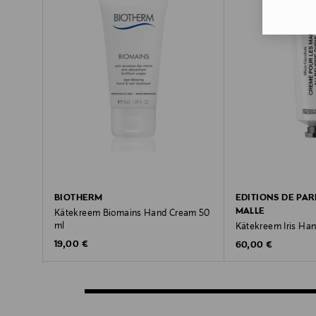
BIOTHERM
EDITIONS DE PA
MALLE
Kätekreem Biomains Hand Cream 50
ml
Kätekreem Iris Ha
Original Price
19,00 €
Original Price
60,00 €