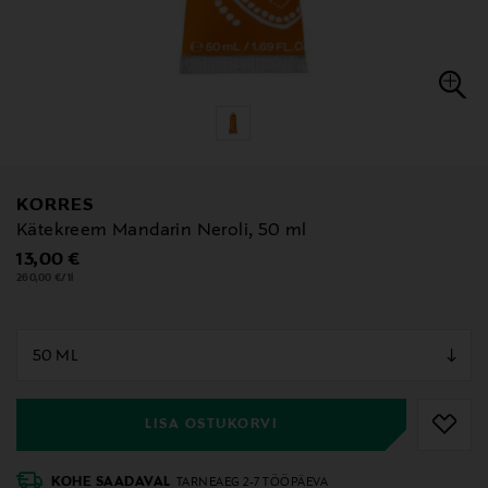
KORRES
Kätekreem Mandarin Neroli, 50 ml
Original Price
13,00 €
260,00 €/1l
null
null
LISA OSTUKORVI
KOHE SAADAVAL
TARNEAEG 2-7 TÖÖPÄEVA