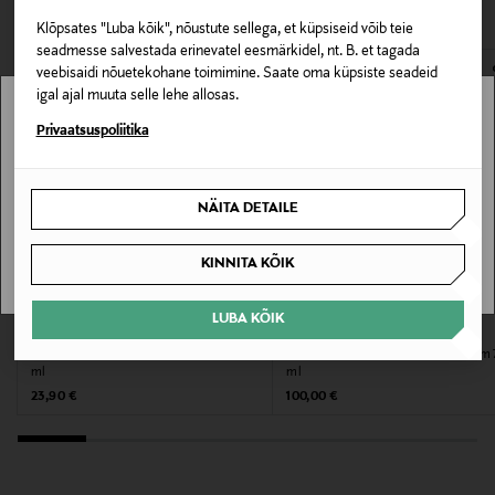
VAATASID KA
172604419
avamata originaalpakendis.
Klõpsates "Luba kõik", nõustute sellega, et küpsiseid võib teie
E-POE TAGASTUSED
seadmesse salvestada erinevatel eesmärkidel, nt. B. et tagada
Nahatüüp
veebisaidi nõuetekohane toimimine. Saate oma küpsiste seadeid
Kõik nahatüübid
igal ajal muuta selle lehe allosas.
Stockmann pole Sinu riigis saadaval.
Privaatsuspoliitika
Värv
Sinu riiki ei ole kohaletoimetamine saadaval.
NOCOL
NÄITA DETAILE
SAAN ARU
Suurus
KINNITA KÕIK
50 ML
LUBA KÕIK
Koostisosad
BIOTHERM
SISLEY
Kätekreem Biomains Hand Cream 100
Kätekreem Restorative Hand Cream 
AQUA/WATER/EAU, PRUNUS AMYGDALUS DULCIS
ml
ml
(SWEET ALMOND) OIL, ETHYLHEXYL PALMITATE,
Original Price
Original Price
23,90 €
100,00 €
GLYCERIN, DICAPRYLYL ETHER, POLYGLYCERYL-6
DISTEARATE, CETYL ALCOHOL, BIS-DIGLYCERYL
POLYACYLADIPATE-2, DICAPRYLYL CARBONATE,