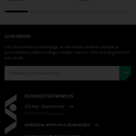
CITRONELLOL, CITRUS AURANTIUM PEEL OIL, CITRUS
LIMON PEEL OIL, GERANYL ACETATE,
HYDROXYCITRONELLAL, ISOEUGENOL, LIMONENE,
LINALOOL, PINENE, TETRAMETHYL
ACETYLOCTAHYDRONAPHTHALENES,
UUDISKIRI
PARFUM/FRAGRANCE, LACTIC ACID, SODIUM
HYDROXIDE.
Liitu Stockmanni uudiskirjaga, et olla kursis värskete uudiste ja
personaalsete pakkumistega. Liitudes saad ka -10% oma järgmiselt e-
poe ostult.
Valmistaja tootenumber
21013733
Tootja
Korres Finland
KLIENDITEENINDUS
VÕTKE ÜHENDUST
Tootja aadress
+372 6339539(pvm/mpm)
Lönnrotinkatu 43a, 00180 Helsinki, Finland
KORDUMA KIPPUVAD KÜSIMUSED
Digitaalne aadress