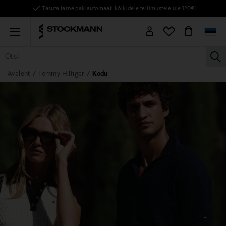
Tasuta tarne pakiautomaati kõikidele tellimustele üle 120€!
Menu
la
Avaleht
Tommy Hilfiger
Kodu
KÕIK TOOTED
NAISED
MEHED
LAPSED
KODU
KOSMEE