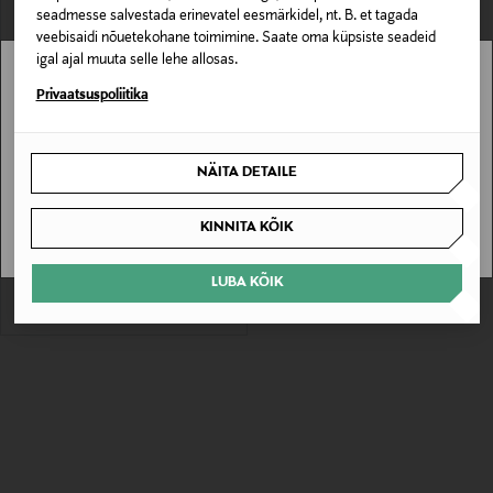
seadmesse salvestada erinevatel eesmärkidel, nt. B. et tagada
veebisaidi nõuetekohane toimimine. Saate oma küpsiste seadeid
igal ajal muuta selle lehe allosas.
Stockmann pole Sinu riigis saadaval.
Privaatsuspoliitika
Sinu riiki ei ole kohaletoimetamine saadaval.
NÄITA DETAILE
EELIS KUPONGIGA
SAAN ARU
TOMMY HILFIGER
Icon hommikumantel
KINNITA KÕIK
Original Price
129,90 €
LUBA KÕIK