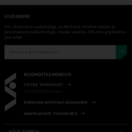
UUDISKIRI
Liitu Stockmanni uudiskirjaga, et olla kursis värskete uudiste ja
personaalsete pakkumistega. Liitudes saad ka -10% oma järgmiselt e-
poe ostult.
KLIENDITEENINDUS
VÕTKE ÜHENDUST
+372 6339539(pvm/mpm)
KORDUMA KIPPUVAD KÜSIMUSED
KAMPAANIATE TINGIMUSED
NÄITA ROHKEM