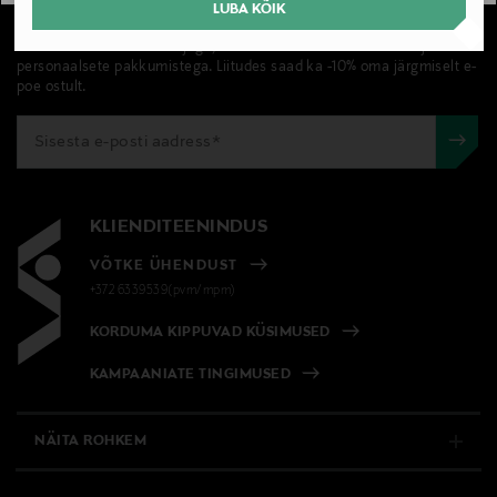
UUDISKIRI
LUBA KÕIK
Liitu Stockmanni uudiskirjaga, et olla kursis värskete uudiste ja
personaalsete pakkumistega. Liitudes saad ka -10% oma järgmiselt e-
poe ostult.
KLIENDITEENINDUS
VÕTKE ÜHENDUST
+372 6339539(pvm/mpm)
KORDUMA KIPPUVAD KÜSIMUSED
KAMPAANIATE TINGIMUSED
NÄITA ROHKEM
E-POOD