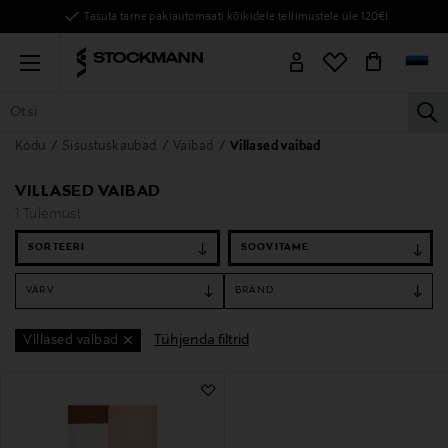
Tasuta tarne pakiautomaati kõikidele tellimustele üle 120€!
Menu
la
Kodu
Sisustuskaubad
Vaibad
Villased vaibad
KÕIK TOOTED
NAISED
MEHED
LAPSED
KODU
KOSMEE
VILLASED VAIBAD
1 Tulemust
SORTEERI
VÄRV
BRÄND
Tühjenda filtrid
Villased vaibad
1 Tulemust