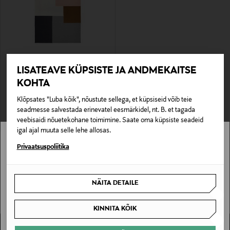
EELIS KUPONGIGA
LISATEAVE KÜPSISTE JA ANDMEKAITSE
FINARTE
Villane vaip Kortteli 170 x 240 cm
KOHTA
Original Price
440,00 €
Klõpsates "Luba kõik", nõustute sellega, et küpsiseid võib teie
seadmesse salvestada erinevatel eesmärkidel, nt. B. et tagada
veebisaidi nõuetekohane toimimine. Saate oma küpsiste seadeid
igal ajal muuta selle lehe allosas.
Stockmann pole Sinu riigis saadaval.
Privaatsuspoliitika
Sinu riiki ei ole kohaletoimetamine saadaval.
NÄITA DETAILE
SAAN ARU
KINNITA KÕIK