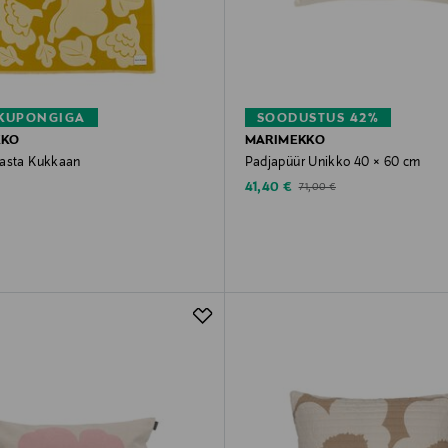
 KUPONGIGA
SOODUSTUS 42%
KKO
MARIMEKKO
asta Kukkaan
Padjapüür Unikko 40 × 60 cm
rice
Discounted Price
Original Price
41,40 €
71,00 €