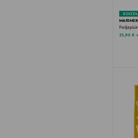
SOODU
MARIME
Padjapüür
Discounte
O
23,90 €