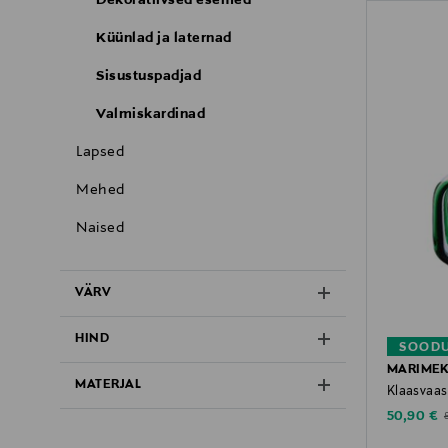
Küünlad ja laternad
Sisustuspadjad
Valmiskardinad
Lapsed
Mehed
Naised
VÄRV
HIND
SOODU
MARIME
MATERJAL
Klaasvaas 
Discounte
O
50,90 €