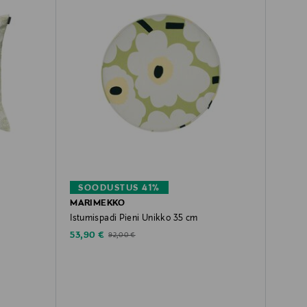
SOODUSTUS 41%
MARIMEKKO
Istumispadi Pieni Unikko 35 cm
Discounted Price
Original Price
53,90 €
92,00 €