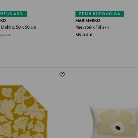
STUS 40%
EELIS KUPONGIGA
KKO
MARIMEKKO
 Unikko, 50 x 50 cm
Päevatekk Tiiliskivi
Original Price
d Price
riginal Price
315,00 €
40,00 €