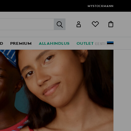
MYSTOCKMANN
label.header.go
ED
PREMIUM
ALLAHINDLUS
OUTLET
EESTI