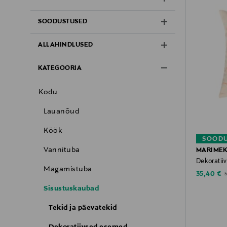
SOODUSTUSED
ALLAHINDLUSED
KATEGOORIA
Kodu
Lauanõud
Köök
SOODU
Vannituba
MARIME
Dekoratiiv
Magamistuba
Discounte
O
35,40 €
Sisustuskaubad
Tekid ja päevatekid
Dekoratiivsed esemed