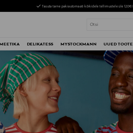
Tasuta tarne pakiautomaati kõikidele tellimustele üle 120€!
MEETIKA
DELIKATESS
MYSTOCKMANN
UUED TOOT