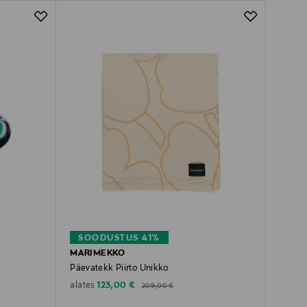
SOODUSTUS 41%
MARIMEKKO
Päevatekk Piirto Unikko
Discounted Price
Original Price
123,00 €
alates
209,00 €