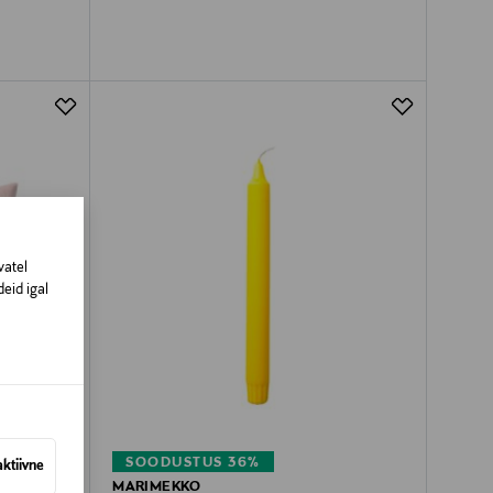
vatel
eid igal
SOODUSTUS 36%
aktiivne
MARIMEKKO