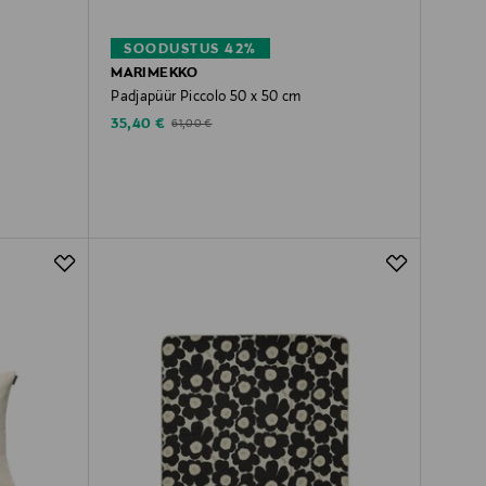
SOODUSTUS 42%
MARIMEKKO
Padjapüür Piccolo 50 x 50 cm
Discounted Price
Original Price
35,40 €
61,00 €