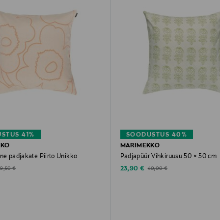
STUS 41%
SOODUSTUS 40%
KKO
MARIMEKKO
ne padjakate Piirto Unikko
Padjapüür Vihkiruusu 50 × 50 cm
d Price
Discounted Price
riginal Price
Original Price
23,90 €
59,50 €
40,00 €