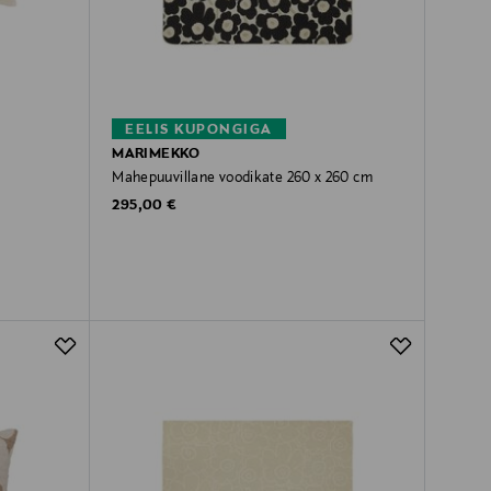
EELIS KUPONGIGA
MARIMEKKO
Mahepuuvillane voodikate 260 x 260 cm
Original Price
295,00 €