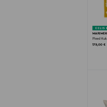
EELIS
MARIME
Pleed Kuk
Original P
179,00 €