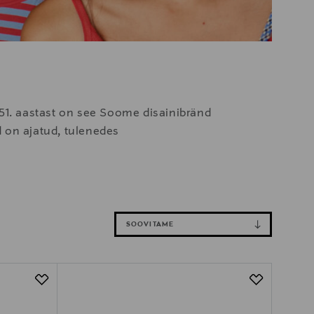
951. aastast on see Soome disainibränd
d on ajatud, tulenedes
SOOVITAME