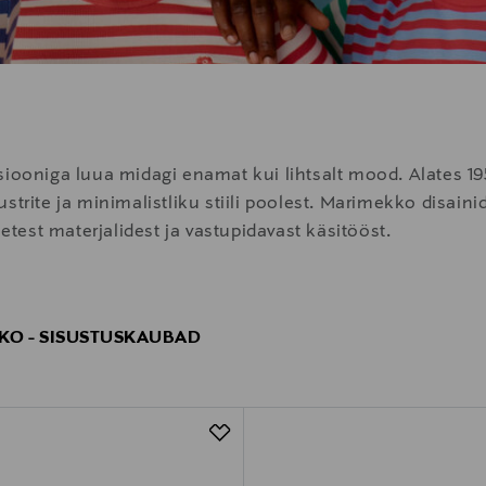
siooniga luua midagi enamat kui lihtsalt mood. Alates 1
strite ja minimalistliku stiili poolest. Marimekko disaini
setest materjalidest ja vastupidavast käsitööst.
KO - SISUSTUSKAUBAD