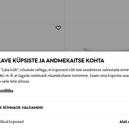
EAVE KÜPSISTE JA ANDMEKAITSE KOHTA
"Luba kõik", nõustute sellega, et küpsiseid võib teie seadmesse salvestada erine
el, nt. B. et tagada veebisaidi nõuetekohane toimimine. Saate oma küpsiste sead
 selle lehe allosas.
poliitika
TE RÜHMADE HALDAMINE
STUS 43%
SOODUSTUS 42%
alikud küpsised
Alati 
KKO
MARIMEKKO