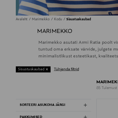
Avaleht
Marimekko
Kodu
Sisustuskaubad
MARIMEKKO
Marimekko asutati Armi Ratia poolt vi
tuntud oma erksate värvide, julgete mu
minimalistlikust esteetikast, kvaliteet
Tühjenda filtrid
Sisustuskaubad
MARIMEK
85 Tulemust
85 Tulemust
SORTEERI ASUKOHA JÄRGI
PAKKUMISED